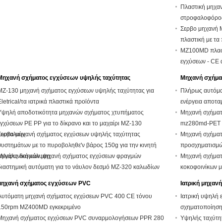
Πλαστική μηχα
στροφαλοφόρος 
Σερβο μηχανή 
πλαστική με τ
MZ100MD πλαστ
εγχύσεων - CE 
Μηχανή σχήματος εγχύσεων υψηλής ταχύτητας
Μηχανή σχήμα
MZ-130 μηχανή σχήματος εγχύσεων υψηλής ταχύτητας για
Πλήρως αυτόμα
Eletrical/τα ιατρικά πλαστικά προϊόντα
ενέργεια αποτ
Υψηλή αποδοτικότητα μηχανών σχήματος χτυπήματος
Μηχανή σχήματ
εγχύσεων PE PP για το δίκρανο και το μαχαίρι MZ-130
mz280md-PET γ
κουταλιών
Σερβο μηχανή σχήματος εγχύσεων υψηλής ταχύτητας
Μηχανή σχήματ
συστημάτων με το πυροβοληθε'ν βάρος 150g για την κινητή
προσχηματισμώ
τηλεφωνική κάλυψη
Μεγάλη δεσμών μηχανή σχήματος εγχύσεων φραγμών
Μηχανή σχήματ
διαστημική αυτόματη για το νάυλον δεσμό MZ-320 καλωδίων
κοκοφοινίκων μ
μηχανή σχήματος εγχύσεων PVC
Ιατρική μηχαν
Αυτόματη μηχανή σχήματος εγχύσεων PVC 400 CE τόνου
Ιατρική υψηλή 
150rpm MZ400MD εγκεκριμένο
σχηματοποίησης
Μηχανή σχήματος εγχύσεων PVC συναρμολογήσεων PPR 280
Υψηλής ταχύτη