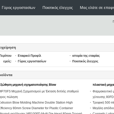
Γύρος εργοστασίων
Ποιοτικός έλεγχος
Μας ελάτε σε επαφ
πιχείρηση
Περίπου
Εταιρικό Προφίλ
ιστορία της εταιρίας
εμείς:
Γύρος εργοστασίων
Ποιοτικός έλεγχος
ροϊόντα
Εξώθηση μηχανή σχηματοποίησης Blow
πλαστική μηχ
MP70FS Μηχανή Σχηματισμού με Έκταση διπλής σταθμού
Φαρμακευτικό μ
προς πώληση
χύτευσης 80F
Extrusion Blow Molding Machine Double Station High
Τροφική 500 m
Efficiency 80mm Screw Diameter for Plastic Container
Μεγάλη απόδοσ
Μηχανή εκτόξευσης MP100FD Multi Die Head 80mm Στροφή
Cosmetic Lotio