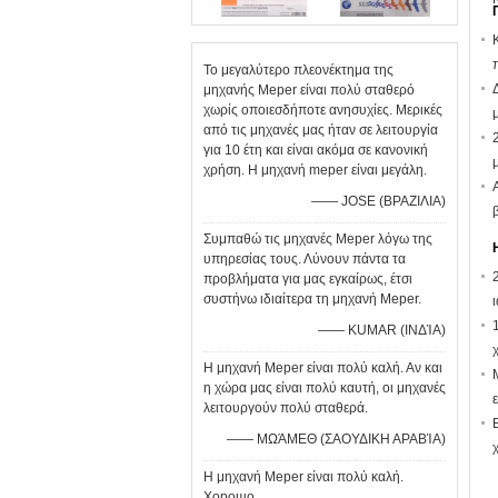
Το μεγαλύτερο πλεονέκτημα της
μηχανής Meper είναι πολύ σταθερό
χωρίς οποιεσδήποτε ανησυχίες. Μερικές
από τις μηχανές μας ήταν σε λειτουργία
για 10 έτη και είναι ακόμα σε κανονική
χρήση. Η μηχανή meper είναι μεγάλη.
—— JOSE (ΒΡΑΖΙΛΙΑ)
Συμπαθώ τις μηχανές Meper λόγω της
υπηρεσίας τους. Λύνουν πάντα τα
προβλήματα για μας εγκαίρως, έτσι
συστήνω ιδιαίτερα τη μηχανή Meper.
—— KUMAR (ΙΝΔΊΑ)
Η μηχανή Meper είναι πολύ καλή. Αν και
η χώρα μας είναι πολύ καυτή, οι μηχανές
λειτουργούν πολύ σταθερά.
—— ΜΩΆΜΕΘ (ΣΑΟΥΔΙΚΗ ΑΡΑΒΊΑ)
Η μηχανή Meper είναι πολύ καλή.
Хорошо