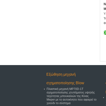
N
M
Υ
Τ
Φ
Εξώθηση μηχανή
σχηματοποίησης Blow
Πλαστική μηχανή MP70D-1T
σχηματοποίησης χτυπήματος υψηλής
ταχύτητας μπουκαλιών της Κίνας
Meper με το αυτοκίνητο που αφαιρεί το
χνούδι το σύστημα