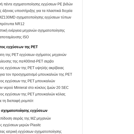
νή πέντε σχηματοποίησης εγχύσεων PE βιδών
άξονας υποστήριξης για τα πλαστικά δοχεία
MZ130MD σχηματοποίησης εγχύσεων τύπων
α πρότυπα NR12
ική ενέργεια μηχανών σχηματοποίησης
αποταμίευσης ISO
τος εγχύσεων της PET
τη της PET εγχύσεων σχήματος μηχανών
αμίευσης της mz400md-PET σερβο
ος εγχύσεων της PET υψηλής ακρίβειας
ια τον προσχηματισμό μπουκαλιών της PET
ος εγχύσεων της PET μπουκαλιών
ν νερού Minieral στο κύκλος ζωών 20 SEC
ος εγχύσεων της PET μπουκαλιών κόλας
ε τη διεπαφή ρομπότ
ή σχηματοποίησης εγχύσεων
επίδοση σειράς της MZ μηχανών
 εγχύσεων μερών Plasitc
τας ιατρική εγχύσεων σχηματοποίησης