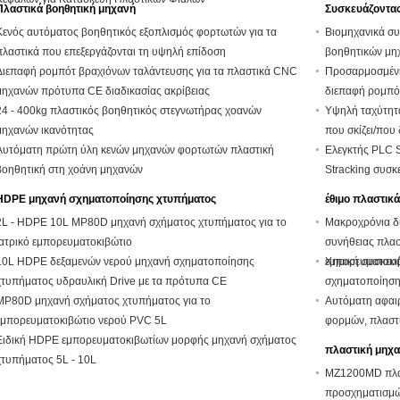
Πλαστικά βοηθητική μηχανή
Συσκευάζοντας
Κενός αυτόματος βοηθητικός εξοπλισμός φορτωτών για τα
Βιομηχανικά σ
πλαστικά που επεξεργάζονται τη υψηλή επίδοση
βοηθητικών μη
Διεπαφή ρομπότ βραχιόνων ταλάντευσης για τα πλαστικά CNC
Προσαρμοσμένη
μηχανών πρότυπα CE διαδικασίας ακρίβειας
διεπαφή ρομπότ
24 - 400kg πλαστικός βοηθητικός στεγνωτήρας χοανών
Υψηλή ταχύτητ
μηχανών ικανότητας
που σκίζει/που
Αυτόματη πρώτη ύλη κενών μηχανών φορτωτών πλαστική
Ελεγκτής PLC 
βοηθητική στη χοάνη μηχανών
Stracking συσ
HDPE μηχανή σχηματοποίησης χτυπήματος
έθιμο πλαστικά
2L - HDPE 10L MP80D μηχανή σχήματος χτυπήματος για το
Μακροχρόνια δ
ιατρικό εμπορευματοκιβώτιο
συνήθειας πλασ
10L HDPE δεξαμενών νερού μηχανή σχηματοποίησης
εμπορευματοκι
Χημική συσκευ
χτυπήματος υδραυλική Drive με τα πρότυπα CE
σχηματοποίηση
MP80D μηχανή σχήματος χτυπήματος για το
Αυτόματη αφαι
εμπορευματοκιβώτιο νερού PVC 5L
φορμών, πλαστ
Ειδική HDPE εμπορευματοκιβωτίων μορφής μηχανή σχήματος
πλαστική μηχα
χτυπήματος 5L - 10L
MZ1200MD πλασ
προσχηματισμών