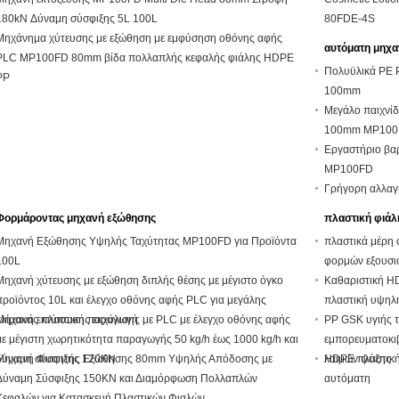
180kN Δύναμη σύσφιξης 5L 100L
80FDE-4S
Μηχάνημα χύτευσης με εξώθηση με εμφύσηση οθόνης αφής
αυτόματη μηχα
PLC MP100FD 80mm βίδα πολλαπλής κεφαλής φιάλης HDPE
Πολυϋλικά PE 
PP
100mm
Μεγάλο παιχνίδ
100mm MP100
Εργαστήριο βα
MP100FD
Γρήγορη αλλαγ
Φορμάροντας μηχανή εξώθησης
πλαστική φιάλ
Μηχανή Εξώθησης Υψηλής Ταχύτητας MP100FD για Προϊόντα
πλαστικά μέρη
100L
φορμών εξουσι
Μηχανή χύτευσης με εξώθηση διπλής θέσης με μέγιστο όγκο
Καθαριστική H
προϊόντος 10L και έλεγχο οθόνης αφής PLC για μεγάλης
πλαστική υψηλ
κλίμακας πλαστική παραγωγή
Μηχανή εκτύπωσης εκχύλισης με PLC με έλεγχο οθόνης αφής
PP GSK υγιής 
με μέγιστη χωρητικότητα παραγωγής 50 kg/h έως 1000 kg/h και
εμπορευματοκιβ
δύναμη σύσφιξης 120KN
Μηχανή Φυσητής Εξώθησης 80mm Υψηλής Απόδοσης με
λαιμών ψύξης
HDPE πλαστικ
Δύναμη Σύσφιξης 150KN και Διαμόρφωση Πολλαπλών
αυτόματη
Κεφαλών για Κατασκευή Πλαστικών Φιαλών