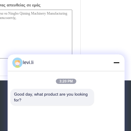
σας απευθείας σε εμάς
levi.li
(
0
/ 3000)
3:20 PM
Αίτηση κράτησης
Good day, what product are you looking 
for?
Στείλετε
sgs