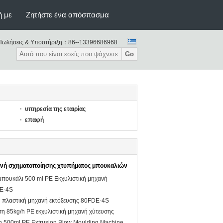
ή με
Ζητήστε ένα απόσπασμα
Πωλήσεις & Υποστήριξη：
86--13396686968
Go
υπηρεσία της εταιρίας
επαφή
ανή σχηματοποίησης χτυπήματος μπουκαλιών
πουκάλι 500 ml PE Εκχυλιστική μηχανή
DE-4S
l πλαστική μηχανή εκτόξευσης 80FDE-4S
η 85kg/h PE εκχυλιστική μηχανή χύτευσης
n 500ml PE Extrusion Blow Moulding Machine