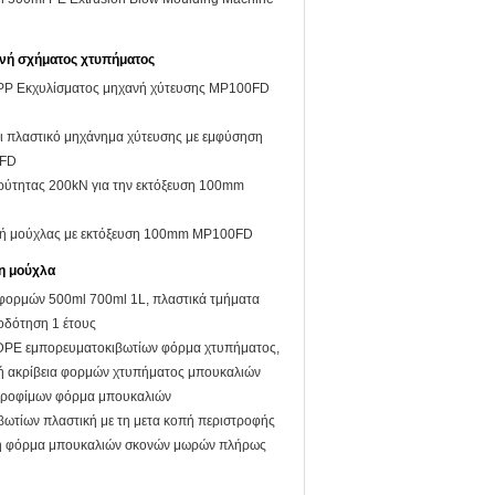
νή σχήματος χτυπήματος
PP Εκχυλίσματος μηχανή χύτευσης MP100FD
ι πλαστικό μηχάνημα χύτευσης με εμφύσηση
FD
ρύτητας 200kN για την εκτόξευση 100mm
ή μούχλας με εκτόξευση 100mm MP100FD
η μούχλα
 φορμών 500ml 700ml 1L, πλαστικά τμήματα
οδότηση 1 έτους
DPE εμπορευματοκιβωτίων φόρμα χτυπήματος,
ή ακρίβεια φορμών χτυπήματος μπουκαλιών
τροφίμων φόρμα μπουκαλιών
ωτίων πλαστική με τη μετα κοπή περιστροφής
ή φόρμα μπουκαλιών σκονών μωρών πλήρως