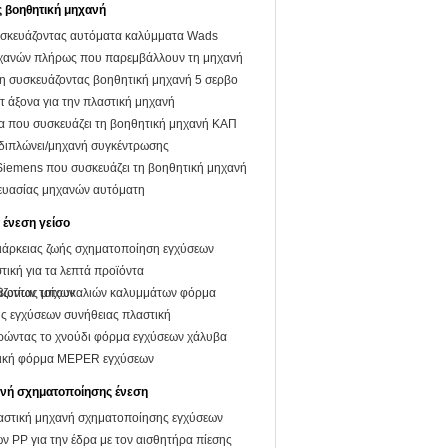
 βοηθητική μηχανή
υσκευάζοντας αυτόματα καλύμματα Wads
χανών πλήρως που παρεμβάλλουν τη μηχανή
 συσκευάζοντας βοηθητική μηχανή 5 σερβο
 άξονα για την πλαστική μηχανή
α που συσκευάζει τη βοηθητική μηχανή ΚΑΠ
 διπλώνει/μηχανή συγκέντρωσης
Siemens που συσκευάζει τη βοηθητική μηχανή
κευασίας μηχανών αυτόματη
 ένεση γείσο
ιάρκειας ζωής σχηματοποίηση εγχύσεων
τική για τα λεπτά προϊόντα
βωτίων τοίχων
άζοντας μπουκαλιών καλυμμάτων φόρμα
ς εγχύσεων συνήθειας πλαστική
ρώντας το χνούδι φόρμα εγχύσεων χάλυβα
ική φόρμα MEPER εγχύσεων
νή σχηματοποίησης ένεση
τική μηχανή σχηματοποίησης εγχύσεων
 PP για την έδρα με τον αισθητήρα πίεσης