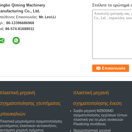
ingbo Qiming Machinery
Στείλετε το ερώτημά 
anufacturing Co., Ltd.
πεύθυνος Επικοινωνίας:
Mr. Levi.Li
ηλ.::
86-13396686968
αξ:
86-574-81688011
πλαστική μηχανή
πλαστική μηχανή
σχηματοποίησης χτυπήματος
σχηματοποίησης ένεση
Σερβο μηχανή MZ800MD
μπουκαλιών
σχηματοποίησης εγχύσεων τύπων
πλαστική για τα μέρη συσκευών
Πλαστικά μηχανήματα σχηματοποίησης
Plasticing συνήθειας
χτυπήματος ελαστικών αυτοκινήτου,
αυτόματη μηχανή σχήματος
Θερμοπλαστική μηχανή