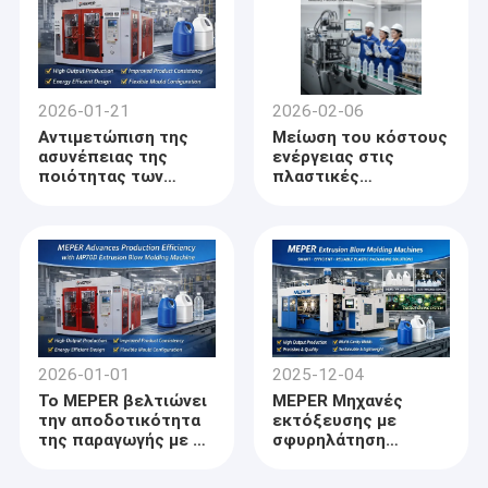
απορριμμάτων
2026-01-21
2026-02-06
Αντιμετώπιση της
Μείωση του κόστους
ασυνέπειας της
ενέργειας στις
ποιότητας των
πλαστικές
φιαλών στις
συσκευασίες: Πώς το
συσκευασίες
MEPER βελτιώνει την
οικιακής χρήσης με
αποτελεσματικότητα
λύσεις MEPER για την
στην παραγωγή
εκτόνωση με σφυρί
χύτευσης
2026-01-01
2025-12-04
Το MEPER βελτιώνει
MEPER Μηχανές
την αποδοτικότητα
εκτόξευσης με
της παραγωγής με τη
σφυρηλάτηση
μηχανή εκτόξευσης
οδηγούν στην
MP70D
αποτελεσματικότητα