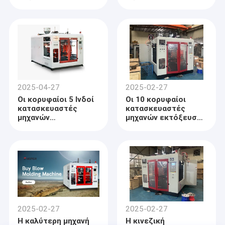
με εκτόξευση 2025
2025-04-27
2025-02-27
Οι κορυφαίοι 5 Ινδοί
Οι 10 κορυφαίοι
κατασκευαστές
κατασκευαστές
μηχανών
μηχανών εκτόξευσης
σφυρηλατηρίου 2025
με εκτόξευση 2025
Σπίτι
Καθιερωμένα το 1998,
τα μηχανήματα Ningbo Qiming που
κατασκευάζουν τα μηχανήματα ακρίβειας Co., ΕΠΕ και Ningbo
Προϊόντα
Mingzhen που κατασκευάζουν τη Co., ΕΠΕ είναι θυγατριίδες
επιχειρήσεις της εταιρίας επένδυσης ασβέστωσης Ningbo.
2025-02-27
2025-02-27
Περίπου εμείς
Ειδικευόμαστε στην κατασκευή των μηχανών σχηματοποίησης
Η καλύτερη μηχανή
Η κινεζική
χτυπήματος εγχύσεων και εξώθησης.