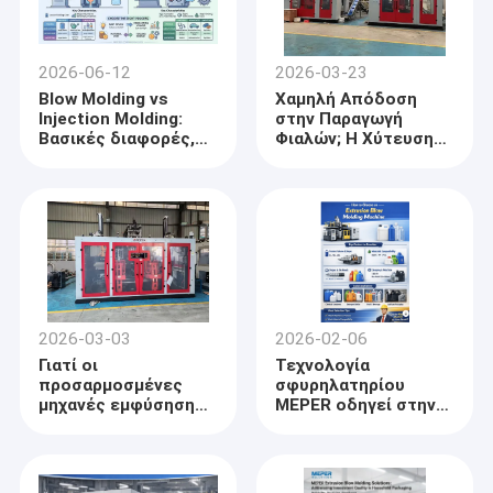
2026-06-12
2026-03-23
Blow Molding vs
Χαμηλή Απόδοση
Injection Molding:
στην Παραγωγή
Βασικές διαφορές,
Φιαλών; Η Χύτευση
εφαρμογές και
με Εξώθηση
επιλογή της σωστής
Προσφέρει
διαδικασίας
Σταθερότητα
2026-03-03
2026-02-06
Γιατί οι
Τεχνολογία
προσαρμοσμένες
σφυρηλατηρίου
μηχανές εμφύσησης
MEPER οδηγεί στην
είναι το μέλλον της
βελτίωση της
παραγωγής
ποιότητας εν μέσω
συσκευασιών –
προκλήσεων υψηλού
MEPER Insight
ποσοστού