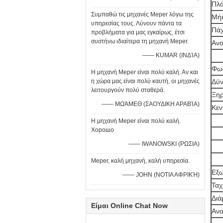
Πλ
Συμπαθώ τις μηχανές Meper λόγω της
Μή
υπηρεσίας τους. Λύνουν πάντα τα
Πά
προβλήματα για μας εγκαίρως, έτσι
συστήνω ιδιαίτερα τη μηχανή Meper.
Ανο
—— KUMAR (ΙΝΔΊΑ)
Φως
Η μηχανή Meper είναι πολύ καλή. Αν και
η χώρα μας είναι πολύ καυτή, οι μηχανές
Δύν
λειτουργούν πολύ σταθερά.
Ξηρ
—— ΜΩΆΜΕΘ (ΣΑΟΥΔΙΚΗ ΑΡΑΒΊΑ)
Κεν
Η μηχανή Meper είναι πολύ καλή.
Хорошо
—— IWANOWSKI (ΡΩΣΙΑ)
Meper, καλή μηχανή, καλή υπηρεσία.
Εξ
—— JOHN (ΝΟΤΙΑ ΑΦΡΙΚΉ)
Ταχ
Διά
Είμαι Online Chat Now
Ανα