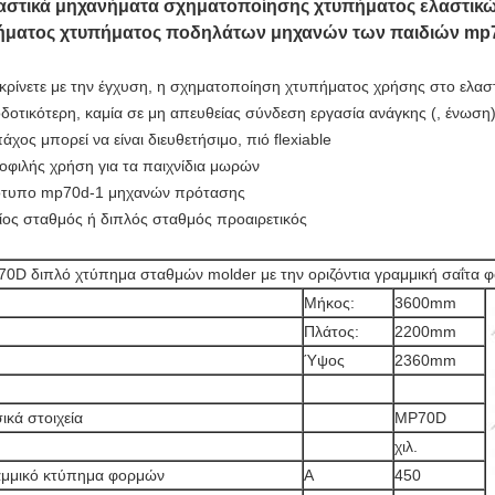
αστικά μηχανήματα σχηματοποίησης χτυπήματος ελαστικών
ήματος χτυπήματος ποδηλάτων μηχανών των παιδιών mp7
κρίνετε με την έγχυση, η σχηματοποίηση χτυπήματος χρήσης στο ελαστ
δοτικότερη, καμία σε μη απευθείας σύνδεση εργασία ανάγκης (, ένωση
άχος μπορεί να είναι διευθετήσιμο, πιό flexiable
οφιλής χρήση για τα παιχνίδια μωρών
τυπο mp70d-1 μηχανών πρότασης
αίος σταθμός ή διπλός σταθμός προαιρετικός
0D διπλό χτύπημα σταθμών molder με την οριζόντια γραμμική σαΐτα 
Μήκος:
3600mm
Πλάτος:
2200mm
Ύψος
2360mm
ικά στοιχεία
MP70D
χιλ.
μμικό κτύπημα φορμών
Α
450