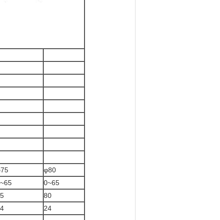
φ75
φ80
~65
0~65
5
80
4
24