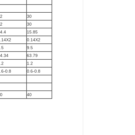
2
30
2
30
4.4
15.85
.14X2
0.14X2
.5
9.5
4.34
63.79
.2
1.2
.6-0.8
0.6-0.8
0
40