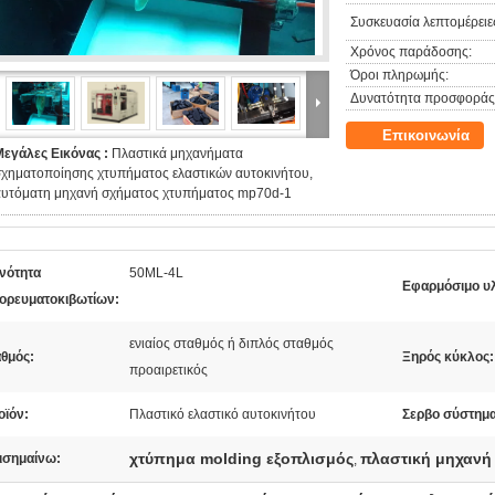
Συσκευασία λεπτομέρειε
Χρόνος παράδοσης:
Όροι πληρωμής:
Δυνατότητα προσφοράς
Επικοινωνία
Μεγάλες Εικόνας :
Πλαστικά μηχανήματα
σχηματοποίησης χτυπήματος ελαστικών αυτοκινήτου,
αυτόματη μηχανή σχήματος χτυπήματος mp70d-1
ανότητα
50ML-4L
Εφαρμόσιμο υλ
ορευματοκιβωτίων:
ενιαίος σταθμός ή διπλός σταθμός
αθμός:
Ξηρός κύκλος:
προαιρετικός
οϊόν:
Πλαστικό ελαστικό αυτοκινήτου
Σερβο σύστημα
χτύπημα molding εξοπλισμός
πλαστική μηχανή
ισημαίνω:
,