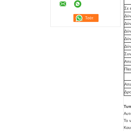
Σε 
Δύν
Δύν
Δύν
Δύν
Δύν
Συν
Απα
Πίε
Απα
Δρο
Τυπ
Αυτ
Το 
Καυ