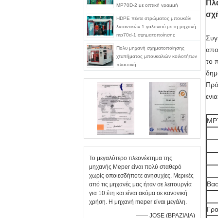
Πλ
MP70D-2 με οπτική γραμμή
σχ
λωρίδας
HDPE πέντε στρώματος μπουκάλι
λιπαντικών 1 γαλονιού με τη μηχανή
mp70d-1 σχηματοποίησης
Συγ
χτυπήματος γραμμών λουρίδων
Πολυ μηχανή σχηματοποίησης
απο
άποψης
χτυπήματος μπουκαλιών κοιλοτήτων
το π
πλαστική
δημ
Πρό
ενι
MP7
Το μεγαλύτερο πλεονέκτημα της
μηχανής Meper είναι πολύ σταθερό
χωρίς οποιεσδήποτε ανησυχίες. Μερικές
Βασ
από τις μηχανές μας ήταν σε λειτουργία
για 10 έτη και είναι ακόμα σε κανονική
χρήση. Η μηχανή meper είναι μεγάλη.
Γρα
—— JOSE (ΒΡΑΖΙΛΙΑ)