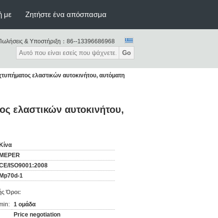
ή με
Ζητήστε ένα απόσπασμα
Πωλήσεις & Υποστήριξη：
86--13396686968
Go
τυπήματος ελαστικών αυτοκινήτου, αυτόματη
ς ελαστικών αυτοκινήτου,
Κίνα
MEPER
CE/ISO9001:2008
Mp70d-1
ς Όροι:
min:
1 ομάδα
Price negotiation