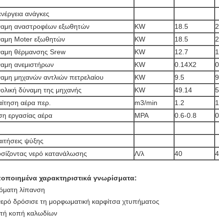
ενέργεια ανάγκες
αμη αναστροφέων εξωθητών
KW
18.5
2
αμη Moter εξωθητών
KW
18.5
2
αμη θέρμανσης Srew
KW
12.7
1
αμη ανεμιστήρων
KW
0.14X2
0
αμη μηχανών αντλιών πετρελαίου
KW
9.5
9
ολική δύναμη της μηχανής
KW
49.14
5
ίτηση αέρα περ.
m3/min
1.2
1
ση εργασίας αέρα
MPA
0.6-0.8
0
ιτήσεις ψύξης
σίζοντας νερό κατανάλωσης
Λ/λ
40
4
οποιημένα χαρακτηριστικά γνωρίσματα:
όματη λίπανση
νερό δρόσισε τη μορφωματική καρφίτσα χτυπήματος
τή κοπή καλωδίων