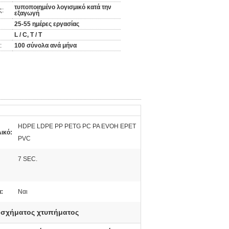
τυποποιημένο λογισμικό κατά την
ς:
εξαγωγή
25-55 ημέρες εργασίας
L / C, T / T
:
100 σύνολα ανά μήνα
HDPE LDPE PP PETG PC PA EVOH EPET
ικό:
PVC
7 SEC.
:
Ναι
 σχήματος χτυπήματος