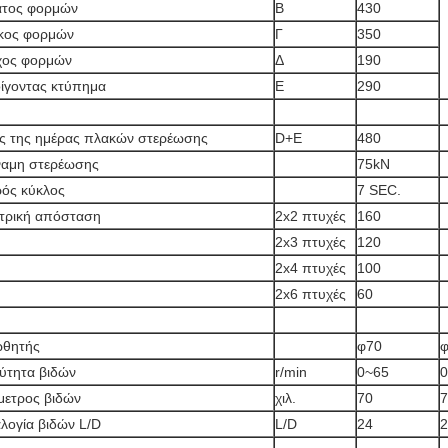
άτος φορμών
Β
430
κος φορμών
Γ
350
χος φορμών
Δ
190
ίγοντας κτύπημα
Ε
290
 της ημέρας πλακών στερέωσης
D+E
480
αμη στερέωσης
75kN
ός κύκλος
7 SEC.
τρική απόσταση
2x2 πτυχές
160
2x3 πτυχές
120
2x4 πτυχές
100
2x6 πτυχές
60
ωθητής
φ70
ύτητα βιδών
r/min
0~65
0
μετρος βιδών
χιλ.
70
7
λογία βιδών L/D
L/D
24
2