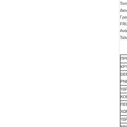
Τοπ
Διε
Γρα
FRL
Ανά
Ταλ
ΠΡ
ΚΡ
DE
PN
ΥΔ
ΚΟ
ΠΕ
ΧΩ
ΥΔ
ΜΗ