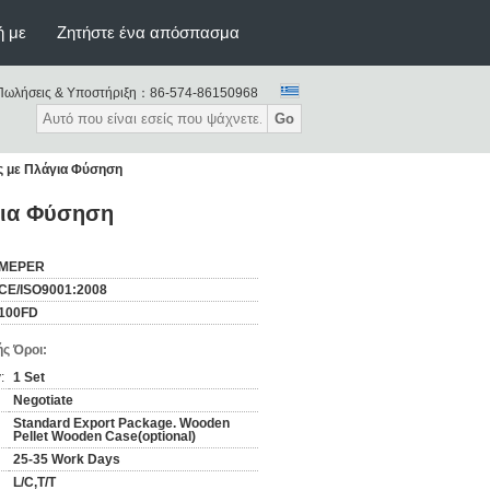
ή με
Ζητήστε ένα απόσπασμα
Πωλήσεις & Υποστήριξη：
86-574-86150968
Go
ς με Πλάγια Φύσηση
για Φύσηση
MEPER
CE/ISO9001:2008
100FD
ς Όροι:
:
1 Set
Negotiate
Standard Export Package. Wooden
Pellet Wooden Case(optional)
25-35 Work Days
L/C,T/T