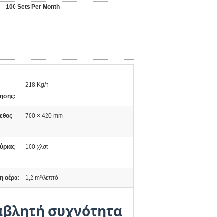
100 Sets Per Month
218 Kg/h
ησης:
γεθος
700 × 420 mm
ύριας
100 χλστ
 αέρα:
1,2 m³/λεπτό
αβλητή συχνότητα