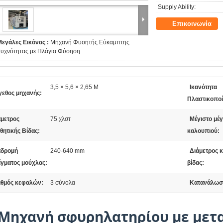
Supply Ability:
Επικοινωνία
Μεγάλες Εικόνας :
Μηχανή Φυσητής Εύκαμπτης
Συχνότητας με Πλάγια Φύσηση
3,5 × 5,6 × 2,65 M
Ικανότητα
γεθος μηχανής:
Πλαστικοποί
άμετρος
75 χλστ
Μέγιστο μέ
θητικής Βίδας:
καλουπιού:
αδρομή
240-640 mm
Διάμετρος κ
ίγματος μούχλας:
βίδας:
ιθμός κεφαλών:
3 σύνολα
Κατανάλωση
Μηχανή σφυρηλατηρίου με μετ