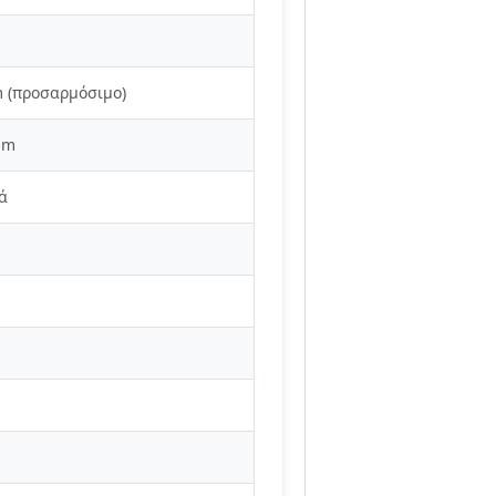
 (προσαρμόσιμο)
mm
ά