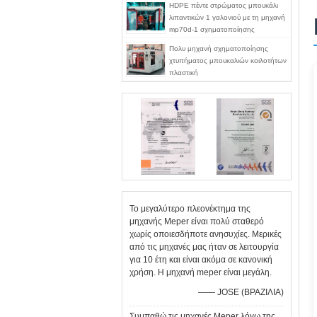
HDPE πέντε στρώματος μπουκάλι
λιπαντικών 1 γαλονιού με τη μηχανή
mp70d-1 σχηματοποίησης
χτυπήματος γραμμών λουρίδων
Πολυ μηχανή σχηματοποίησης
άποψης
χτυπήματος μπουκαλιών κοιλοτήτων
πλαστική
Το μεγαλύτερο πλεονέκτημα της
μηχανής Meper είναι πολύ σταθερό
χωρίς οποιεσδήποτε ανησυχίες. Μερικές
από τις μηχανές μας ήταν σε λειτουργία
για 10 έτη και είναι ακόμα σε κανονική
χρήση. Η μηχανή meper είναι μεγάλη.
—— JOSE (ΒΡΑΖΙΛΙΑ)
Συμπαθώ τις μηχανές Meper λόγω της