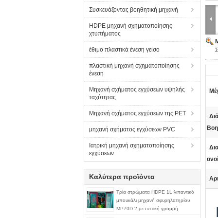
Συσκευάζοντας βοηθητική μηχανή
HDPE μηχανή σχηματοποίησης
χτυπήματος
έθιμο πλαστικά ένεση γείσο
πλαστική μηχανή σχηματοποίησης
ένεση
Μηχανή σχήματος εγχύσεων υψηλής
Μέ
ταχύτητας
Μηχανή σχήματος εγχύσεων της PET
Δι
Βοη
μηχανή σχήματος εγχύσεων PVC
Ιατρική μηχανή σχηματοποίησης
Δι
εγχύσεων
ανο
Καλύτερα προϊόντα
Αρ
Τρία στρώματα HDPE 1L λιπαντικό
μπουκάλι μηχανή σφυρηλατηρίου
MP70D-2 με οπτική γραμμή
λωρίδας