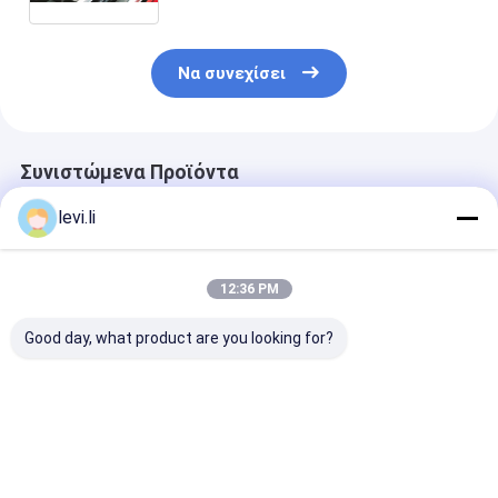
Να συνεχίσει
Συνιστώμενα Προϊόντα
levi.li
12:36 PM
Good day, what product are you looking for?
MZ1200MD
Πλαστική μηχανή
Σερβο μηχανή
πλαστική μηχανή
πέντε
MZ130MD
σχηματοποίησης
σχηματοποίησης
σχηματοποίη
εγχύσεων
εγχύσεων PE βιδών
εγχύσεων τύ
προσχηματισμών PP
στροφαλοφόρος
πλαστική με τ
Καλύτερη τιμή
Καλύτερη τιμή
Καλύτερη 
για την έδρα με τον
άξονας
πρότυπα NR1
αισθητήρα πίεσης
υποστήριξης για τα