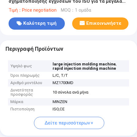
σχηματοποίησης εγχύσεων του ISO για τα μεγάλα
πλαστικά προϊόντα μεγέθους
Τιμή：Price negotiation
MOQ：1 ομάδα
Καλύτερη τιμή
Επικοινωνήστε
Περιγραφή Προϊόντων
,
large injection molding machine
Υψηλό φως
rapid injection molding machine
Όροι πληρωμής
L/C, T/T
Αριθμό μοντέλου
MZ1700MD
Δυνατότητα
10 σύνολα ανά μήνα
προσφοράς
Μάρκα
MINZEN
Πιστοποίηση
ISO,CE
Δείτε περισσότερων