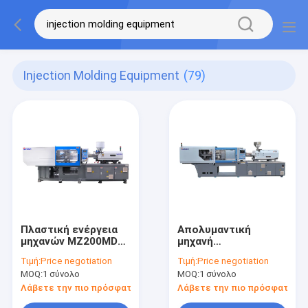
Injection Molding Equipment
(79)
Πλαστική ενέργεια
Απολυμαντική
μηχανών MZ200MD
μηχανή
σχηματοποίησης
σχηματοποίησης
Τιμή:
Price negotiation
Τιμή:
Price negotiation
εγχύσεων αντλιών
εγχύσεων
MOQ:
1 σύνολο
MOQ:
1 σύνολο
λοσιόν - CE
μπουκαλιών
αποταμίευσης ISO
πλαστική
Λάβετε την πιο πρόσφατη τιμή
Λάβετε την πιο πρόσφατη τι