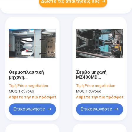
Δώστε τις απαιτήσεις σας
Θερμοπλαστική
Σερβο μηχανή
μηχανή
MZ400MD
σχηματοποίησης
σχηματοποίησης
Τιμή:
Price negotiation
Τιμή:
Price negotiation
εγχύσεων PE, μηχανή
εγχύσεων τύπων
MOQ:
1 σύνολο
MOQ:
1 σύνολο
σχήματος εγχύσεων
πλαστική με την
MZ320MD
καλύτερη
Λάβετε την πιο πρόσφατη τιμή
Λάβετε την πιο πρόσφατη τι
σταθερότητα
σχηματοποίησης
Επικοινωνήστε
Επικοινωνήστε