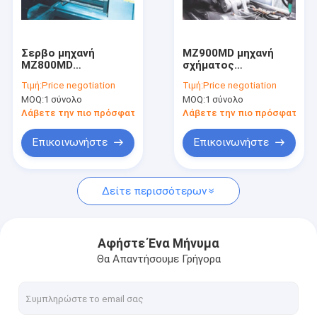
Γύρος εργοστασίων
Ποιοτικός έλεγχος
Σερβο μηχανή
MZ900MD μηχανή
MZ800MD
σχήματος
Μας ελάτε σε επαφή με
σχηματοποίησης
χτυπήματος
Τιμή:
Price negotiation
Τιμή:
Price negotiation
εγχύσεων τύπων
εγχύσεων, γρήγορη
MOQ:
1 σύνολο
MOQ:
1 σύνολο
πλαστική για τα μέρη
απάντηση συσκευών
Ειδήσεις
συσκευών Plasticing
σχηματοποίησης
Λάβετε την πιο πρόσφατη τιμή
Λάβετε την πιο πρόσφατη τι
συνήθειας
εγχύσεων
Ζητήστε ένα απόσπασμα
Επικοινωνήστε
Επικοινωνήστε
Δείτε περισσότερων
Εξώθηση μηχανή σχηματοποίησης Blow
πλαστική μηχανή σχηματοποίησης χτυπήματος μπουκαλιώ
Αφήστε Ένα Μήνυμα
Θα Απαντήσουμε Γρήγορα
αυτόματη μηχανή σχήματος χτυπήματος
Φορμάροντας μηχανή εξώθησης