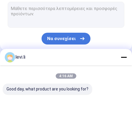
πλαστική φιάλη μούχλα
Πλαστικά βοηθητική μηχανή
Συσκευάζοντας βοηθητική μηχανή
Να συνεχίσει
HDPE μηχανή σχηματοποίησης χτυπήματος
έθιμο πλαστικά ένεση γείσο
levi.li
Οι Κατηγορίες Μας
πλαστική μηχανή σχηματοποίησης ένεση
4:16 AM
Μηχανή σχήματος εγχύσεων υψηλής ταχύτητας
Good day, what product are you looking for?
Μηχανή σχήματος εγχύσεων της PET
μηχανή σχήματος εγχύσεων PVC
Εξώθηση μηχανή
πλαστική μηχανή
αυτόματη μηχ
Ιατρική μηχανή σχηματοποίησης εγχύσεων
σχηματοποίησης
σχηματοποίησης
σχήματος
Blow
χτυπήματος
χτυπήματος
μπουκαλιών