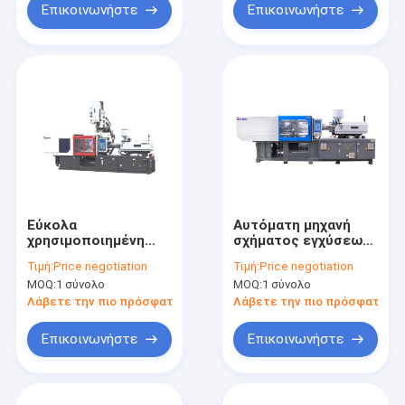
Επικοινωνήστε
Επικοινωνήστε
Εύκολα
Αυτόματη μηχανή
χρησιμοποιημένη
σχήματος εγχύσεων
μηχανή MZ170MD
προσχηματισμών,
Τιμή:
Price negotiation
Τιμή:
Price negotiation
σχηματοποίησης
μεγάλη σταθερή
MOQ:
1 σύνολο
MOQ:
1 σύνολο
εγχύσεων
εργασία μηχανών
χαμηλότερου
σχηματοποίησης
Λάβετε την πιο πρόσφατη τιμή
Λάβετε την πιο πρόσφατη τι
κόστους για την
εγχύσεων
ενέργεια 20
Επικοινωνήστε
Επικοινωνήστε
αποταμίευσης - 80%