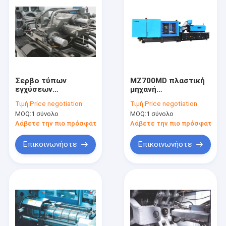
Σερβο τύπων
MZ700MD πλαστική
εγχύσεων
μηχανή
σχηματοποίησης
σχηματοποίησης
Τιμή:
Price negotiation
Τιμή:
Price negotiation
γραμμή σχήματος
εγχύσεων για την
MOQ:
1 σύνολο
MOQ:
1 σύνολο
εξοπλισμού
παραγωγή ελαφριά
MZ600MD ευφυής
του αυτοκινήτου
Λάβετε την πιο πρόσφατη τιμή
Λάβετε την πιο πρόσφατη τι
Επικοινωνήστε
Επικοινωνήστε
Σπίτι
Προϊόντα
Περίπου εμείς