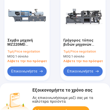
Σερβο μηχανή
Γρήγορος τύπος
MZ220MD
βιδών μηχανών
σχηματοποίησης
σχηματοποίησης
Τιμή:
Price negotiation
Τιμή:
Price negotiation
εγχύσεων τύπων
εγχύσεων
MOQ:
1 σύνολο
MOQ:
1 σύνολο
πλαστική για τις
υψηλότερης
πλαστικές
ακρίβειας που
Λάβετε την πιο πρόσφατη τιμή
Λάβετε την πιο πρόσφατη τι
καθημερινές ανάγκες
πλαστικοποιεί τον
τρόπο
Επικοινωνήστε
Επικοινωνήστε
Εξοικονομήστε το χρόνο σας
Ας επικοινωνήσουμε μαζί σας με τα
καλύτερα προϊόντα.