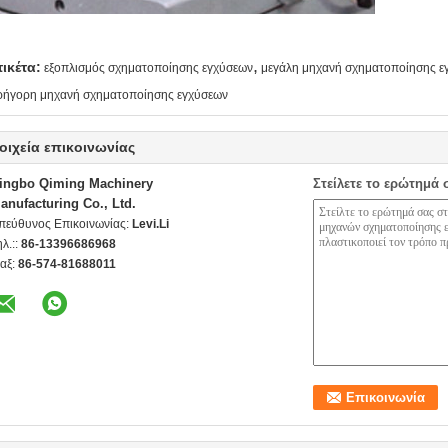
,
τικέτα:
εξοπλισμός σχηματοποίησης εγχύσεων
μεγάλη μηχανή σχηματοποίησης ε
ρήγορη μηχανή σχηματοποίησης εγχύσεων
οιχεία επικοινωνίας
ingbo Qiming Machinery
Στείλετε το ερώτημά 
anufacturing Co., Ltd.
πεύθυνος Επικοινωνίας:
Levi.Li
ηλ.::
86-13396686968
αξ:
86-574-81688011