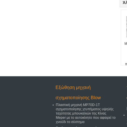
Ά
M
π
Εξώθηση μηχανή
σχηματοποίησης Blow
Πλαστική μηχανή MP70D-1T
σχηματοποίησης χτυπήματος υψηλής
ταχύτητας μπουκαλιών της Κίνας
Meper με το αυτοκίνητο που αφαιρεί το
χνούδι το σύστημα