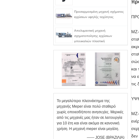
πρ
Προσαρμοσμένη μηχανή σχήματος
ΠΡ
εγχύσεων υψηλής ταχύτητας
Απολυμαντική μηχανή
MZ-
σχηματοποίησης εγχύσεων
στα
μπουκαλιών πλαστική
ακρ
στα
σώσ
και
να 
τις
ΥΨ
Το μεγαλύτερο πλεονέκτημα της
μηχανής Meper είναι πολύ σταθερό
χωρίς οποιεσδήποτε ανησυχίες. Μερικές
MZ-
από τις μηχανές μας ήταν σε λειτουργία
ενέ
για 10 έτη και είναι ακόμα σε κανονική
σερ
χρήση. Η μηχανή meper είναι μεγάλη.
δεν
—— JOSE (ΒΡΑΖΙΛΙΑ)