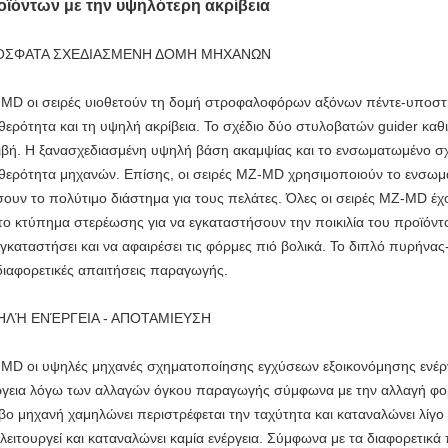
οϊόντων με την υψηλότερη ακρίβεια
ΟΣΦΑΤΑ ΣΧΕΔΙΑΣΜΕΝΗ ΔΟΜΗ ΜΗΧΑΝΩΝ
MD οι σειρές υιοθετούν τη δομή στροφαλοφόρων αξόνων πέντε-υποστή
θερότητα και τη υψηλή ακρίβεια. Το σχέδιο δύο στυλοβατών guider καθ
ιβή. Η ξανασχεδιασμένη υψηλή βάση ακαμψίας και το ενσωματωμένο σ
θερότητα μηχανών. Επίσης, οι σειρές MZ-MD χρησιμοποιούν το ενσωμα
ουν το πολύτιμο διάστημα για τους πελάτες. Όλες οι σειρές MZ-MD έ
 το κτύπημα στερέωσης για να εγκαταστήσουν την ποικιλία του προϊόντ
εγκαταστήσει και να αφαιρέσει τις φόρμες πιό βολικά. Το διπλό πυρήνα
 διαφορετικές απαιτήσεις παραγωγής.
ΗΛΉ ΕΝΈΡΓΕΙΑ - ΑΠΟΤΑΜΙΕΥΣΗ
MD οι υψηλές μηχανές σχηματοποίησης εγχύσεων εξοικονόμησης ενέρ
ργεια λόγω των αλλαγών όγκου παραγωγής σύμφωνα με την αλλαγή φορ
βο μηχανή χαμηλώνει περιστρέφεται την ταχύτητα και καταναλώνει λίγο
 λειτουργεί και καταναλώνει καμία ενέργεια. Σύμφωνα με τα διαφορετικ