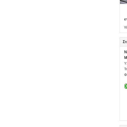
ε
γ
Στ
N
M
Υ
Τ
Φ