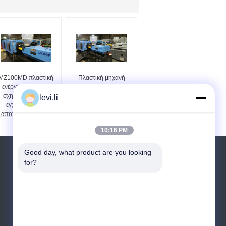
MZ100MD πλαστική
Πλαστική μηχανή
ενέργεια μηχανών
σχηματοποίησης
σχηματοποίησης
εγχύσεων τύπων βιδών
levi.li
εγχύσεων - CE
για τον προσχηματισμό
αποταμίευσης ISO
MZ100MD
10:16 PM
Good day, what product are you looking 
Αίτηση κράτησης
for?
Στείλετε
E-Mail
Sitemap
|