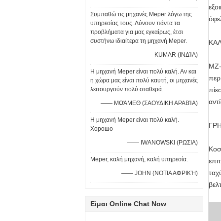
εξο
Συμπαθώ τις μηχανές Meper λόγω της
όφε
υπηρεσίας τους. Λύνουν πάντα τα
προβλήματα για μας εγκαίρως, έτσι
συστήνω ιδιαίτερα τη μηχανή Meper.
ΚΑ
—— KUMAR (ΙΝΔΊΑ)
MZ-
Η μηχανή Meper είναι πολύ καλή. Αν και
περ
η χώρα μας είναι πολύ καυτή, οι μηχανές
λειτουργούν πολύ σταθερά.
πίε
αντ
—— ΜΩΆΜΕΘ (ΣΑΟΥΔΙΚΗ ΑΡΑΒΊΑ)
Η μηχανή Meper είναι πολύ καλή.
ΓΡ
Хорошо
—— IWANOWSKI (ΡΩΣΙΑ)
Κοσ
Meper, καλή μηχανή, καλή υπηρεσία.
επι
ταχ
—— JOHN (ΝΟΤΙΑ ΑΦΡΙΚΉ)
βελ
Είμαι Online Chat Now