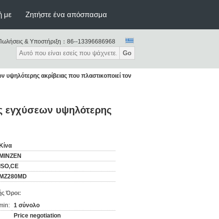
ή με
Ζητήστε ένα απόσπασμα
Πωλήσεις & Υποστήριξη：
86--13396686968
Go
 υψηλότερης ακρίβειας που πλαστικοποιεί τον
ς εγχύσεων υψηλότερης
Κίνα
MINZEN
ISO,CE
MZ280MD
ς Όροι:
min:
1 σύνολο
Price negotiation