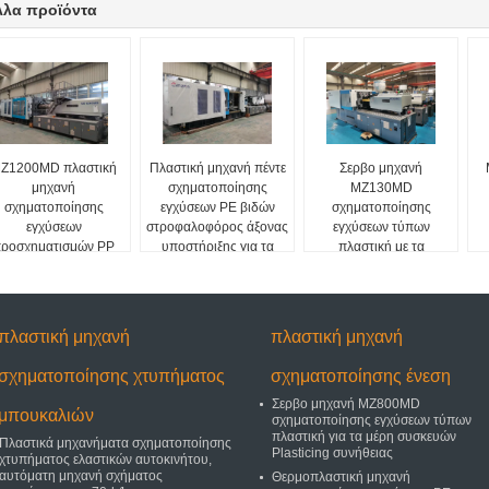
λλα προϊόντα
Z1200MD πλαστική
Πλαστική μηχανή πέντε
Σερβο μηχανή
μηχανή
σχηματοποίησης
MZ130MD
σχηματοποίησης
εγχύσεων PE βιδών
σχηματοποίησης
εγχύσεων
στροφαλοφόρος άξονας
εγχύσεων τύπων
ροσχηματισμών PP
υποστήριξης για τα
πλαστική με τα
για την έδρα με τον
πλαστικά δοχεία
πρότυπα NR12
αισθητήρα πίεσης
πλαστική μηχανή
πλαστική μηχανή
σχηματοποίησης χτυπήματος
σχηματοποίησης ένεση
Σερβο μηχανή MZ800MD
μπουκαλιών
σχηματοποίησης εγχύσεων τύπων
πλαστική για τα μέρη συσκευών
Πλαστικά μηχανήματα σχηματοποίησης
Plasticing συνήθειας
χτυπήματος ελαστικών αυτοκινήτου,
αυτόματη μηχανή σχήματος
Θερμοπλαστική μηχανή