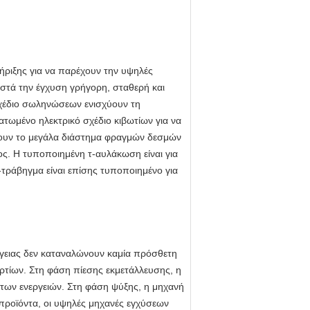
ριξης για να παρέχουν την υψηλές
ιστά την έγχυση γρήγορη, σταθερή και
χέδιο σωληνώσεων ενισχύουν τη
τωμένο ηλεκτρικό σχέδιο κιβωτίων για να
χουν το μεγάλα διάστημα φραγμών δεσμών
ος. Η τυποποιημένη τ-αυλάκωση είναι για
ς-τράβηγμα είναι επίσης τυποποιημένο για
γειας δεν καταναλώνουν καμία πρόσθετη
τίων. Στη φάση πίεσης εκμετάλλευσης, η
 των ενεργειών. Στη φάση ψύξης, η μηχανή
ά προϊόντα, οι υψηλές μηχανές εγχύσεων