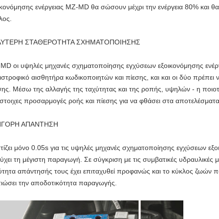
ικονόμησης ενέργειας MZ-MD θα σώσουν μέχρι την ενέργεια 80% και θα
λος.
ΛΥΤΕΡΗ ΣΤΑΘΕΡΟΤΗΤΑ ΣΧΗΜΑΤΟΠΟΙΗΣΗΣ
MD οι υψηλές μηχανές σχηματοποίησης εγχύσεων εξοικονόμησης ενέργει
ιστροφικό αισθητήρα κωδικοποιητών και πίεσης, και και οι δύο πρέπει
σης. Μέσω της αλλαγής της ταχύτητας και της ροπής, υψηλών - η ποιοτ
ίστοιχες προσαρμογές ροής και πίεσης για να φθάσει στα αποτελέσματα
ΗΓΟΡΗ ΑΠΑΝΤΗΣΗ
τίζει μόνο 0.05s για τις υψηλές μηχανές σχηματοποίησης εγχύσεων εξ
τύχει τη μέγιστη παραγωγή. Σε σύγκριση με τις συμβατικές υδραυλικές
ύτητα απάντησής τους έχει επιταχυθεί προφανώς και το κύκλος ζωών π
τιώσει την αποδοτικότητα παραγωγής.