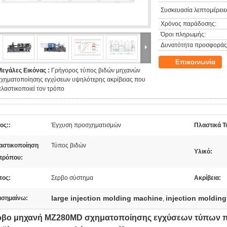
Συσκευασία λεπτομέρειε
Χρόνος παράδοσης:
Όροι πληρωμής:
Δυνατότητα προσφοράς
Επικοινωνία
Μεγάλες Εικόνας :
Γρήγορος τύπος βιδών μηχανών
σχηματοποίησης εγχύσεων υψηλότερης ακρίβειας που
λαστικοποιεί τον τρόπο
ος::
Έγχυση προσχηματισμών
Πλαστικά Τ
αστικοποίηση
Τύπος βιδών
Υλικό:
 τρόπου:
πος:
Σερβο σύστημα
Ακρίβεια:
large injection molding machine
injection moldin
ισημαίνω:
,
ρβο μηχανή MZ280MD σχηματοποίησης εγχύσεων τύπων π