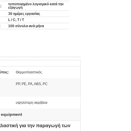
τυποποιημένο λογισμικό κατά την
ς:
εξαγωγή
30 ημέρες εργασίας
L / C, T / T
:
100 σύνολα ανά μήνα
ύπος:
Θερμοπλαστικός
PP, PE, PA, ABS, PC
υψηλότερη ακρίβεια
g equipment
λαστική για την παραγωγή των