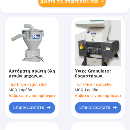
Δώστε τις απαιτήσεις σας
Αυτόματη πρώτη ύλη
Υγιές Granulator
κενών μηχανών
θραυστήρων
φορτωτών πλαστική
απόδειξης
Τιμή:
Price negotiation
Τιμή:
Price negotiation
βοηθητική στη χοάνη
αργόστροφο
MOQ:
1 ομάδα
MOQ:
1 ομάδα
μηχανών
Λάβετε την πιο πρόσφατη τιμή
Λάβετε την πιο πρόσφατη τι
Επικοινωνήστε
Επικοινωνήστε