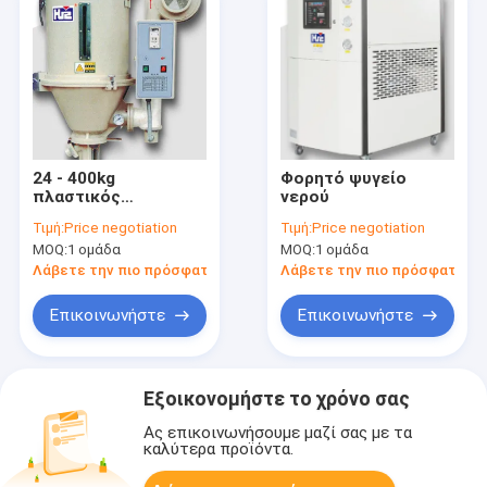
24 - 400kg
Φορητό ψυγείο
πλαστικός
νερού
βοηθητικός
Τιμή:
Price negotiation
Τιμή:
Price negotiation
στεγνωτήρας
MOQ:
1 ομάδα
MOQ:
1 ομάδα
χοανών μηχανών
ικανότητας
Λάβετε την πιο πρόσφατη τιμή
Λάβετε την πιο πρόσφατη τι
Επικοινωνήστε
Επικοινωνήστε
Εξοικονομήστε το χρόνο σας
Ας επικοινωνήσουμε μαζί σας με τα
καλύτερα προϊόντα.