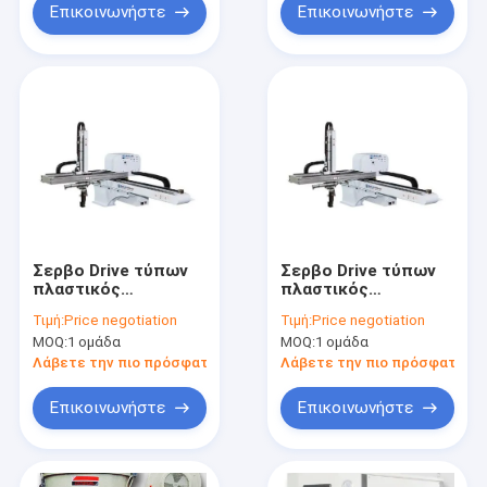
Επικοινωνήστε
Επικοινωνήστε
Σερβο Drive τύπων
Σερβο Drive τύπων
πλαστικός
πλαστικός
μηχανημάτων
μηχανημάτων
Τιμή:
Price negotiation
Τιμή:
Price negotiation
κάθετος βραχίονας
κάθετος βραχίονας
MOQ:
1 ομάδα
MOQ:
1 ομάδα
άξονα εξοπλισμού
άξονα εξοπλισμού
ενιαίος
ενιαίος
Λάβετε την πιο πρόσφατη τιμή
Λάβετε την πιο πρόσφατη τι
Επικοινωνήστε
Επικοινωνήστε