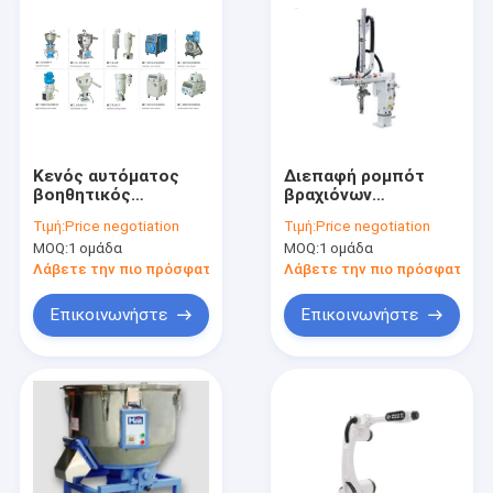
Κενός αυτόματος
Διεπαφή ρομπότ
βοηθητικός
βραχιόνων
εξοπλισμός
ταλάντευσης για τα
Τιμή:
Price negotiation
Τιμή:
Price negotiation
φορτωτών για τα
πλαστικά CNC
MOQ:
1 ομάδα
MOQ:
1 ομάδα
πλαστικά που
μηχανών πρότυπα CE
επεξεργάζονται τη
διαδικασίας
Λάβετε την πιο πρόσφατη τιμή
Λάβετε την πιο πρόσφατη τι
υψηλή επίδοση
ακρίβειας
Επικοινωνήστε
Επικοινωνήστε
Σπίτι
Προϊόντα
Περίπου εμείς