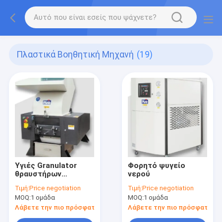
Πλαστικά Βοηθητική Μηχανή
(19)
Υγιές Granulator
Φορητό ψυγείο
θραυστήρων
νερού
απόδειξης
Τιμή:
Price negotiation
Τιμή:
Price negotiation
αργόστροφο
MOQ:
1 ομάδα
MOQ:
1 ομάδα
Λάβετε την πιο πρόσφατη τιμή
Λάβετε την πιο πρόσφατη τι