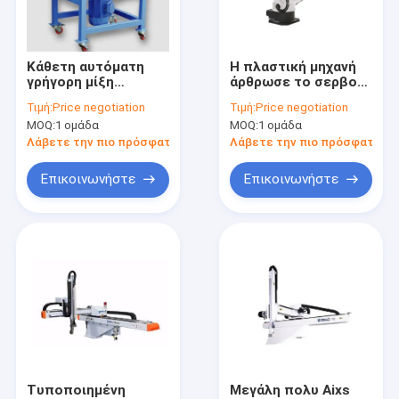
Γύρος εργοστασίων
Ποιοτικός έλεγχος
Κάθετη αυτόματη
Η πλαστική μηχανή
γρήγορη μίξη
άρθρωσε το σερβο
Μας ελάτε σε επαφή με
αναμικτών χρώματος
τύπο Drive χειριστών
Τιμή:
Price negotiation
Τιμή:
Price negotiation
τύπων
200 τόνος -
MOQ:
1 ομάδα
MOQ:
1 ομάδα
ικανότητα 600 τόνου
Ειδήσεις
Λάβετε την πιο πρόσφατη τιμή
Λάβετε την πιο πρόσφατη τι
Ζητήστε ένα απόσπασμα
Επικοινωνήστε
Επικοινωνήστε
Εξώθηση μηχανή σχηματοποίησης Blow
πλαστική μηχανή σχηματοποίησης χτυπήματος μπουκαλιώ
αυτόματη μηχανή σχήματος χτυπήματος
Φορμάροντας μηχανή εξώθησης
Τυποποιημένη
Μεγάλη πολυ Aixs