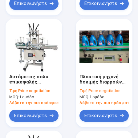
Επικοινωνήστε
Επικοινωνήστε
Αυτόματος πολυ
Πλαστική μηχανή
επικεφαλής
δοκιμής διαρροών
πλαστικός ελεγκτής
μπουκαλιών
Τιμή:
Price negotiation
Τιμή:
Price negotiation
διαρροών
MOQ:
1 ομάδα
MOQ:
1 ομάδα
μπουκαλιών
Λάβετε την πιο πρόσφατη τιμή
Λάβετε την πιο πρόσφατη τι
Επικοινωνήστε
Επικοινωνήστε