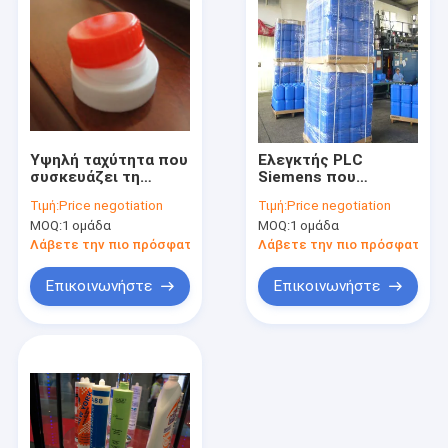
Υψηλή ταχύτητα που
Ελεγκτής PLC
συσκευάζει τη
Siemens που
βοηθητική μηχανή
συσκευάζει τη
Τιμή:
Price negotiation
Τιμή:
Price negotiation
ΚΑΠ που σκίζει/που
βοηθητική μηχανή
MOQ:
1 ομάδα
MOQ:
1 ομάδα
διπλώνει/μηχανή
Stracking
συγκέντρωσης
συσκευασίας
Λάβετε την πιο πρόσφατη τιμή
Λάβετε την πιο πρόσφατη τι
μηχανών αυτόματη
Επικοινωνήστε
Επικοινωνήστε
Σπίτι
Προϊόντα
Περίπου εμείς