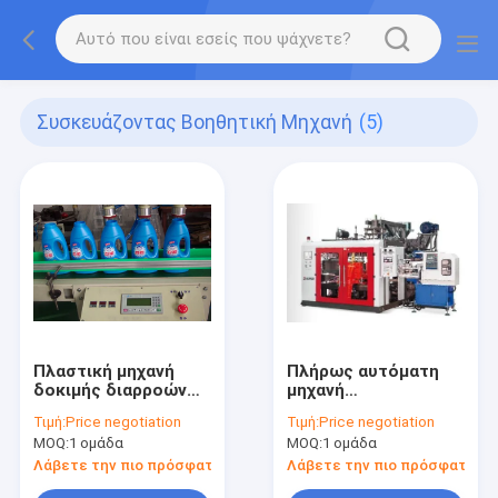
Συσκευάζοντας Βοηθητική Μηχανή
(5)
Πλαστική μηχανή
Πλήρως αυτόματη
δοκιμής διαρροών
μηχανή
μπουκαλιών
μαρκαρίσματος
Τιμή:
Price negotiation
Τιμή:
Price negotiation
φορμών IML
MOQ:
1 ομάδα
MOQ:
1 ομάδα
Λάβετε την πιο πρόσφατη τιμή
Λάβετε την πιο πρόσφατη τι