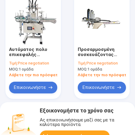
Αυτόματος πολυ
Προσαρμοσμένη
επικεφαλής
συσκευάζοντας
πλαστικός ελεγκτής
βοηθητική μηχανή 5
Τιμή:
Price negotiation
Τιμή:
Price negotiation
διαρροών
σερβο διεπαφή
MOQ:
1 ομάδα
MOQ:
1 ομάδα
μπουκαλιών
ρομπότ άξονα για
την πλαστική μηχανή
Λάβετε την πιο πρόσφατη τιμή
Λάβετε την πιο πρόσφατη τι
Επικοινωνήστε
Επικοινωνήστε
Εξοικονομήστε το χρόνο σας
Ας επικοινωνήσουμε μαζί σας με τα
καλύτερα προϊόντα.