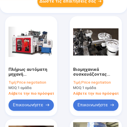
Δώστε τις απαιτήσεις σας
Πλήρως αυτόματη
Βιομηχανικά
μηχανή
συσκευάζοντας
μαρκαρίσματος
αυτόματα καλύμματα
Τιμή:
Price negotiation
Τιμή:
Price negotiation
φορμών IML
Wads βοηθητικών
MOQ:
1 ομάδα
MOQ:
1 ομάδα
μηχανών πλήρως
που παρεμβάλλουν
Λάβετε την πιο πρόσφατη τιμή
Λάβετε την πιο πρόσφατη τι
τη μηχανή
Επικοινωνήστε
Επικοινωνήστε