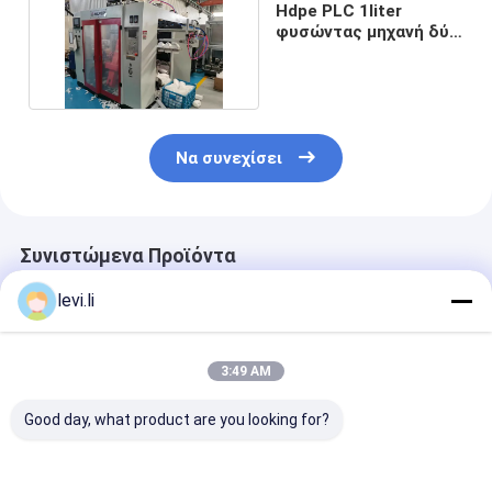
Hdpe PLC 1liter
φυσώντας μηχανή δύο
μπουκαλιών κεφάλι
Να συνεχίσει
Συνιστώμενα Προϊόντα
levi.li
3:49 AM
Good day, what product are you looking for?
MP100FD Μηχανή
Μηχανή παραγωγής
Πλήρως Αυτό
χύτευσης με
πλαστικών φιαλών
Μηχανή Φυση