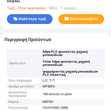
κεφάλι
Τιμή：Price negotiation
MOQ：1 σύνολο
Καλύτερη τιμή
Επικοινωνήστε
Περιγραφή Προϊόντων
hdpe PLC φυσώντας μηχανή
μπουκαλιών
,
1liter hdpe φυσώντας μηχανή
Υψηλό φως
μπουκαλιών
,
φορμάροντας μηχανή μπουκαλιών
PLC πλαστική
Όροι πληρωμής
L/C, T/T
Αριθμό μοντέλου
MP80FD
Δυνατότητα
100 σύνολα το μήνα
προσφοράς
Μάρκα
MEPER
Πιστοποίηση
CE/ISO9001:2008