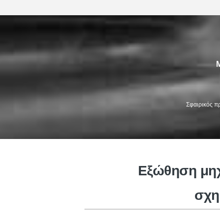
Σφαιρικός π
πλαστική μηχανή σχηματοποίηση
ένεση
Εξώθηση μηχ
σχη