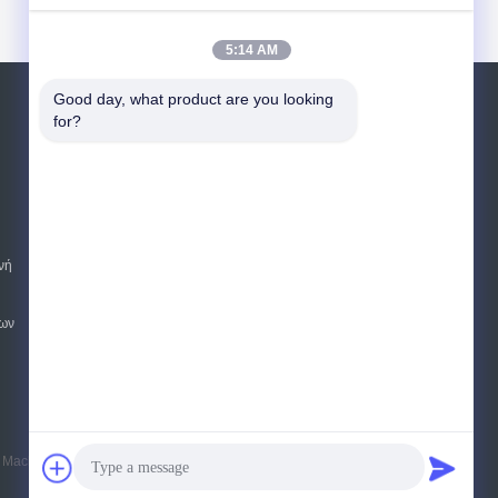
5:14 AM
Good day, what product are you looking 
Αίτηση κράτησης
for?
Στείλετε
sgs
νή
E-Mail
Sitemap
|
Mobile Site
ων
chinery Manufacturing Co., Ltd.. All Rights