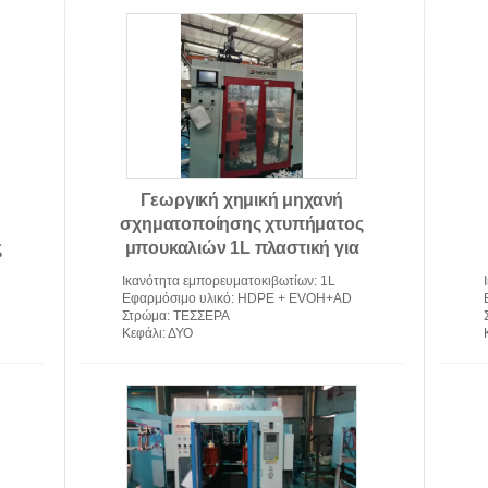
Ιατρική μηχανή σχηματοποίησης
Εξώθη
C
εγχύσεων
Γεωργική χημική μηχανή
σχηματοποίησης χτυπήματος
ς
μπουκαλιών 1L πλαστική για
Hdpe
Ικανότητα εμπορευματοκιβωτίων
: 1L
Εφαρμόσιμο υλικό
: HDPE + EVOH+AD
Στρώμα
: ΤΕΣΣΕΡΑ
Κεφάλι
: ΔΥΟ
ς
πλαστική μηχανή σχηματοποίησης
αυ
χτυπήματος μπουκαλιών