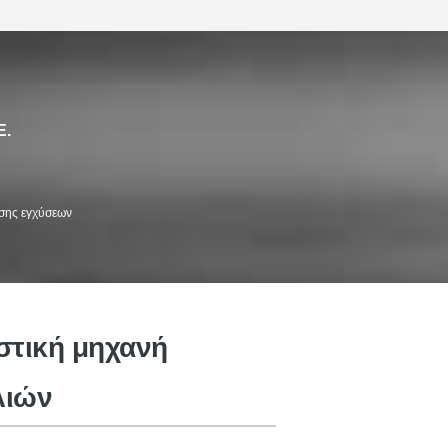
Ε.
σης εγχύσεων
νή σχήματος εγχύσεων της
PET
στική μηχανή
λιών