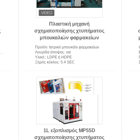
Πλαστική μηχανή
ς
σχηματοποίησης χτυπήματος
μπουκαλιών φαρμακείων
l
Προϊόν
: Ιατρικό μπουκάλι φαρμακείων
Λουρίδα άποψης
: ναι
Υλικό:
: LDPE ή HDPE
Ξηρός κύκλος
: 5.4 SEC
1L εξοπλισμός MP55D
σχηματοποίησης χτυπήματος