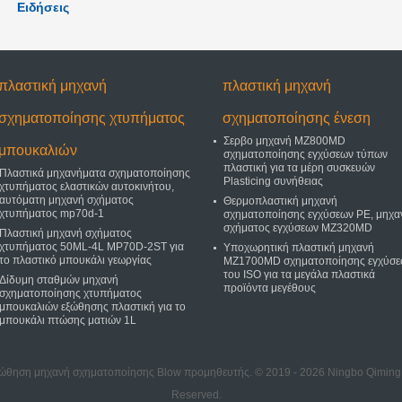
Ειδήσεις
πλαστική μηχανή
πλαστική μηχανή
σχηματοποίησης χτυπήματος
σχηματοποίησης ένεση
Σερβο μηχανή MZ800MD
μπουκαλιών
σχηματοποίησης εγχύσεων τύπων
πλαστική για τα μέρη συσκευών
Πλαστικά μηχανήματα σχηματοποίησης
Plasticing συνήθειας
χτυπήματος ελαστικών αυτοκινήτου,
αυτόματη μηχανή σχήματος
Θερμοπλαστική μηχανή
χτυπήματος mp70d-1
σχηματοποίησης εγχύσεων PE, μηχα
σχήματος εγχύσεων MZ320MD
Πλαστική μηχανή σχήματος
χτυπήματος 50ML-4L MP70D-2ST για
Υποχωρητική πλαστική μηχανή
το πλαστικό μπουκάλι γεωργίας
MZ1700MD σχηματοποίησης εγχύσε
του ISO για τα μεγάλα πλαστικά
Δίδυμη σταθμών μηχανή
προϊόντα μεγέθους
σχηματοποίησης χτυπήματος
μπουκαλιών εξώθησης πλαστική για το
μπουκάλι πτώσης ματιών 1L
ξώθηση μηχανή σχηματοποίησης Blow προμηθευτής. © 2019 - 2026 Ningbo Qiming Ma
Reserved.