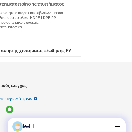
σχηματοποίησης χτυπήματος
Ικανότητα εμπορευματοκιβωτίων
: προσαρμόστε το μέγεθος
Εφαρμόσιμο υλικό
: HDPE LDPE PP
Προϊόν
: χημικό μπουκάλι
Αυτόματος
: ναι
οποίησης χτυπήματος εξώθησης PVC της Κίνας Meper
τικός έλεγχος
τε περισσότερων
levi.li