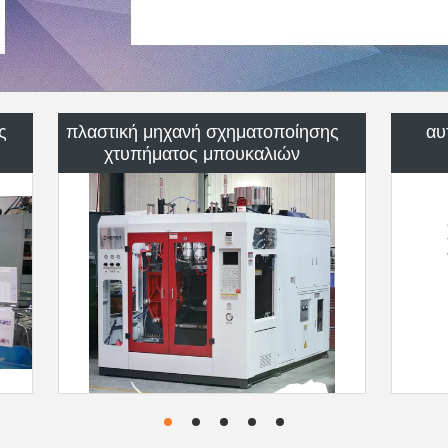
πλαστική φιάλη μούχλα
Πλ
HDPE μηχανή σχηματοποίησης
ή
έθ
χτυπήματος