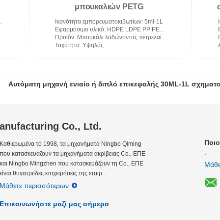
μπουκαλιών PETG
λαδώνοντας πετρελαίου
Ικανότητα εμπορευματοκιβωτίων
: 5ml-1L
Εφαρμόσιμο υλικό
: HDPE LDPE PP PETG PC PA EVOH EPET PVC
Προϊόν
: Μπουκάλι λαδώνοντας πετρελαίου
Ταχύτητα
: Υψηλός
Αυτόματη μηχανή ενιαίο ή διπλό επικεφαλής 30ML-1L σχηματ
nufacturing Co., Ltd.
Ποιο
Καθιερωμένα το 1998, τα μηχανήματα Ningbo Qiming
、
που κατασκευάζουν τα μηχανήματα ακρίβειας Co., ΕΠΕ
και Ningbo Mingzhen που κατασκευάζουν τη Co., ΕΠΕ
Μάθε
είναι θυγατριίδες επιχειρήσεις της εταιρ...
Μάθετε περισσότερων
Επικοινωνήστε μαζί μας σήμερα