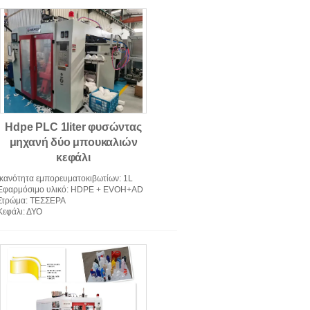
ση μηχανή σχηματοποίησης
Blow
Hdpe PLC 1liter φυσώντας
μηχανή δύο μπουκαλιών
κεφάλι
Ικανότητα εμπορευματοκιβωτίων
: 1L
Εφαρμόσιμο υλικό
: HDPE + EVOH+AD
Στρώμα
: ΤΕΣΣΕΡΑ
Κεφάλι
: ΔΥΟ
τόματη μηχανή σχήματος
χτυπήματος