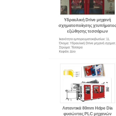
Υδραυλική Drive μηχανή
σχηματοποίησης χτυπήματο
εξώθησης τεσσάρων
στρώματος για το μπουκάλι 1
Ικανότητα εμπορευματοκιβωτίων
: 1L
Όνομα
: Υδραυλική Drive μηχανή σχηματοποίησης χτυπήματος εξώθησης τεσσάρων στρώματος για το μπουκάλι 1l
Στρώμα
: Τέσσερα
Κεφάλι
: Δύο
Λιπαντικά 80mm Hdpe Dia
φυσώντας PLC μηχανών