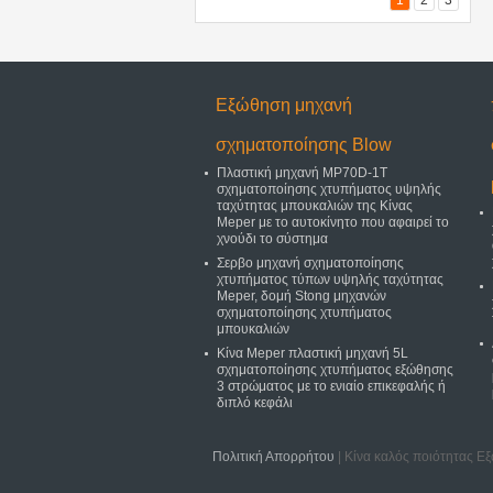
1
2
3
Εξώθηση μηχανή
σχηματοποίησης Blow
Πλαστική μηχανή MP70D-1T
σχηματοποίησης χτυπήματος υψηλής
ταχύτητας μπουκαλιών της Κίνας
Meper με το αυτοκίνητο που αφαιρεί το
χνούδι το σύστημα
Σερβο μηχανή σχηματοποίησης
χτυπήματος τύπων υψηλής ταχύτητας
Meper, δομή Stong μηχανών
σχηματοποίησης χτυπήματος
μπουκαλιών
Κίνα Meper πλαστική μηχανή 5L
σχηματοποίησης χτυπήματος εξώθησης
3 στρώματος με το ενιαίο επικεφαλής ή
διπλό κεφάλι
Πολιτική Απορρήτου
| Κίνα καλός ποιότητας Ε