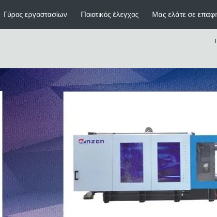
Ιατρική μηχανή σχηματοποίησης
Εξώθη
C
Γύρος εργοστασίων
Ποιοτικός έλεγχος
Μας ελάτε σε επαφ
εγχύσεων
ς
πλαστική μηχανή σχηματοποίησης
αυ
χτυπήματος μπουκαλιών