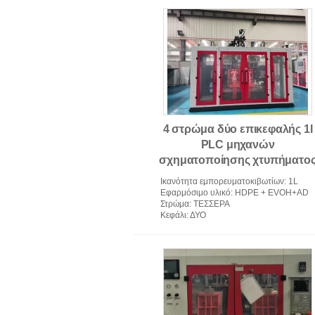
μηχανή σχήματος εγχύσεων PV
4 στρώμα δύο επικεφαλής 1l
PLC μηχανών
σχηματοποίησης χτυπήματο
εξώθησης κύβων
Ικανότητα εμπορευματοκιβωτίων
: 1L
Εφαρμόσιμο υλικό
: HDPE + EVOH+AD
Στρώμα
: ΤΕΣΣΕΡΑ
Κεφάλι
: ΔΥΟ
Εξώθηση μηχανή σχηματοποίηση
Blow