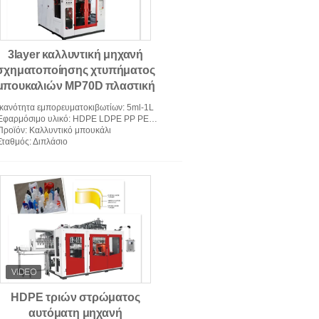
3layer καλλυντική μηχανή
σχηματοποίησης χτυπήματος
μπουκαλιών MP70D πλαστική
αυτόματη για EVOH
Ικανότητα εμπορευματοκιβωτίων
: 5ml-1L
Εφαρμόσιμο υλικό
: HDPE LDPE PP PETG PC PA EVOH EPET PVC
Προϊόν
: Καλλυντικό μπουκάλι
Σταθμός
: Διπλάσιο
HDPE τριών στρώματος
αυτόματη μηχανή