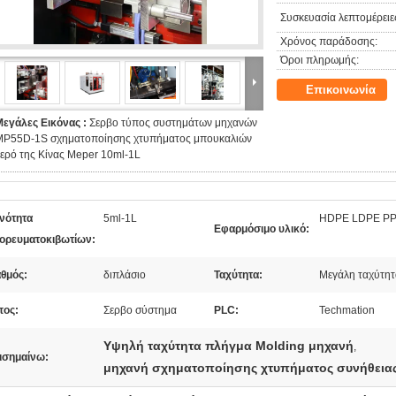
Συσκευασία λεπτομέρειε
Χρόνος παράδοσης:
Όροι πληρωμής:
Επικοινωνία
Μεγάλες Εικόνας :
Σερβο τύπος συστημάτων μηχανών
MP55D-1S σχηματοποίησης χτυπήματος μπουκαλιών
ερό της Κίνας Meper 10ml-1L
ανότητα
5ml-1L
HDPE LDPE PP
Εφαρμόσιμο υλικό:
ορευματοκιβωτίων:
αθμός:
διπλάσιο
Ταχύτητα:
Μεγάλη ταχύτητ
πος:
Σερβο σύστημα
PLC:
Techmation
Υψηλή ταχύτητα πλήγμα Molding μηχανή
,
ισημαίνω:
μηχανή σχηματοποίησης χτυπήματος συνήθεια