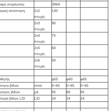
αμη στερέωσης
30kN
τρική απόσταση
2x2
130
πτυχές
2x3
90
πτυχές
2x4
75
πτυχές
2x5
60
πτυχές
2x6
50
πτυχές
ωθητής
φ55
φ60
φ65
ύτητα βιδών
r/min
0~65
0~65
0~65
μετρος βιδών
χιλ.
55
60
65
λογία βιδών L/D
L/D
24
24
24