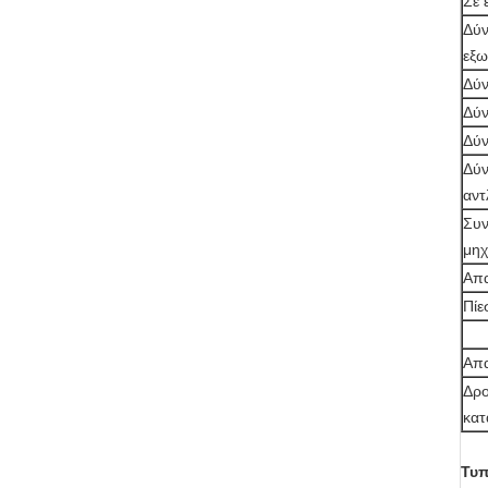
Σε 
Δύ
εξ
Δύν
Δύν
Δύν
Δύ
αντ
Συν
μηχ
Απα
Πίε
Απα
Δρο
κα
Τυπ