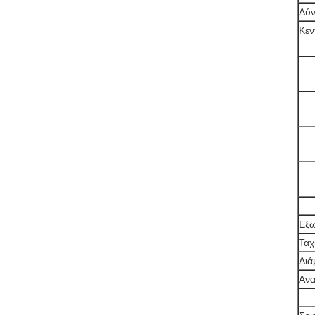
Δύν
Κεν
Εξ
Ταχ
Διά
Ανα