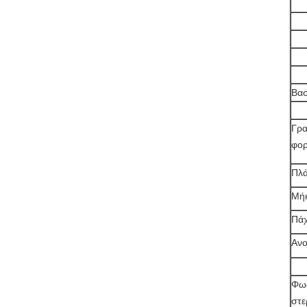
Βασ
Γρα
φο
Πλ
Μή
Πά
Ανο
Φως
στ