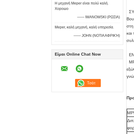
Η μηχανή Meper είναι πολύ καλή.
Хорошо
Σ
—— IWANOWSKI (ΡΩΣΙΑ)
Βου
στη
Meper, καλή μηχανή, καλή υπηρεσία.
και
—— JOHN (ΝΟΤΙΑ ΑΦΡΙΚΉ)
συλ
Είμαι Online Chat Now
ΕΝ
MP5
εξώ
γνώ
Προ
MP
Διπ
φο