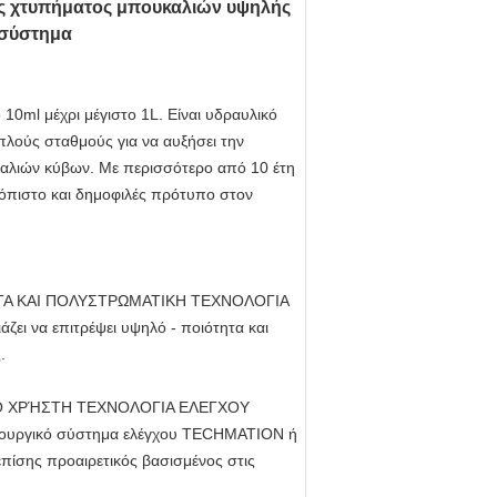
ς χτυπήματος μπουκαλιών υψηλής
 σύστημα
0ml μέχρι μέγιστο 1L. Είναι υδραυλικό
διπλούς σταθμούς για να αυξήσει
την
εφαλιών κύβων. Με περισσότερο από 10 έτη
ξιόπιστο και δημοφιλές πρότυπο στον
ΤΑ ΚΑΙ ΠΟΛΥΣΤΡΩΜΑΤΙΚΗ ΤΕΧΝΟΛΟΓΙΑ
ζει να επιτρέψει υψηλό - ποιότητα και
.
ΤΟ ΧΡΉΣΤΗ ΤΕΧΝΟΛΟΓΙΑ ΕΛΕΓΧΟΥ
ειτουργικό σύστημα ελέγχου TECHMATION ή
επίσης προαιρετικός βασισμένος στις