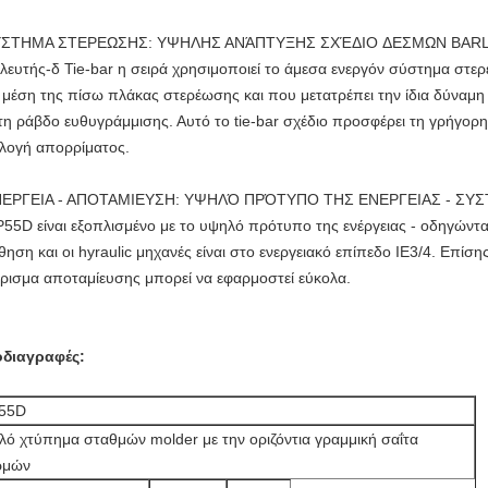
ΥΣΤΗΜΑ ΣΤΕΡΕΩΣΗΣ: ΥΨΗΛΗΣ ΑΝΆΠΤΥΞΗΣ ΣΧΈΔΙΟ ΔΕΣΜΩΝ BAR
λευτής-δ Tie-bar η σειρά χρησιμοποιεί το άμεσα ενεργόν σύστημα στερ
 μέση της πίσω πλάκας στερέωσης και που μετατρέπει την ίδια δύνα
 τη ράβδο ευθυγράμμισης. Αυτό το tie-bar σχέδιο προσφέρει τη γρήγορ
λογή απορρίματος.
ΕΡΓΕΙΑ - ΑΠΟΤΑΜΙΕΥΣΗ: ΥΨΗΛΌ ΠΡΌΤΥΠΟ ΤΗΣ ΕΝΕΡΓΕΙΑΣ - ΣΥ
5D είναι εξοπλισμένο με το υψηλό πρότυπο της ενέργειας - οδηγώντ
θηση και οι hyraulic μηχανές είναι στο ενεργειακό επίπεδο IE3/4. Επίση
ρισμα αποταμίευσης μπορεί να εφαρμοστεί εύκολα.
διαγραφές:
55D
λό χτύπημα σταθμών molder με την οριζόντια γραμμική σαΐτα
ρμών