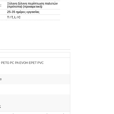
Ξύλινη ξύλινη περίπτωση παλετών
ς:
(πρότυπα) (προαιρετική)
25-35 ημέρες εργασίας
T / T, L / C
 PETG PC PA EVOH EPET PVC
α
ς