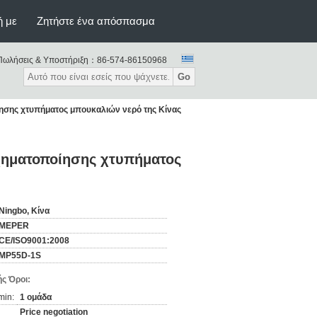
ή με
Ζητήστε ένα απόσπασμα
Πωλήσεις & Υποστήριξη：
86-574-86150968
Go
σης χτυπήματος μπουκαλιών νερό της Κίνας
ηματοποίησης χτυπήματος
Ningbo, Κίνα
MEPER
CE/ISO9001:2008
MP55D-1S
ς Όροι:
min:
1 ομάδα
Price negotiation