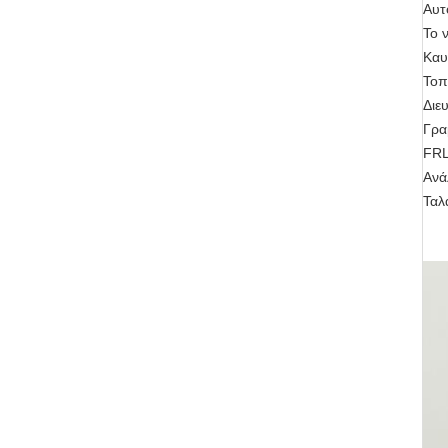
Αυτ
Το 
Καυ
Τοπ
Διε
Γρα
FRL
Ανά
Ταλ