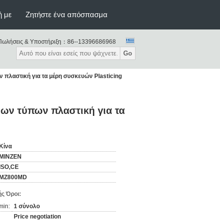
ή με
Ζητήστε ένα απόσπασμα
Πωλήσεις & Υποστήριξη：
86--13396686968
Go
λαστική για τα μέρη συσκευών Plasticing
ων τύπων πλαστική για τα
Κίνα
MINZEN
ISO,CE
MZ800MD
ς Όροι:
min:
1 σύνολο
Price negotiation