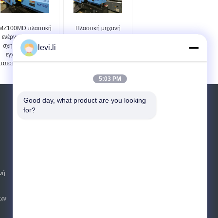
MZ100MD πλαστική
Πλαστική μηχανή
ενέργεια μηχανών
σχηματοποίησης
σχηματοποίησης
εγχύσεων τύπων βιδών
levi.li
εγχύσεων - CE
για τον προσχηματισμό
αποταμίευσης ISO
MZ100MD
5:03 PM
Good day, what product are you looking 
Αίτηση κράτησης
for?
Στείλετε
E-Mail
Sitemap
|
νή
Mobile Site
ων