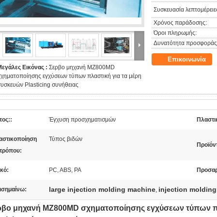
Συσκευασία λεπτομέρειε
Χρόνος παράδοσης:
Όροι πληρωμής:
Δυνατότητα προσφοράς
Επικοινωνία
Μεγάλες Εικόνας :
Σερβο μηχανή MZ800MD
χηματοποίησης εγχύσεων τύπων πλαστική για τα μέρη
υσκευών Plasticing συνήθειας
πος::
Έγχυση προσχηματισμών
Πλαστι
αστικοποίηση
Τύπος βιδών
Προϊόν
 τρόπου:
κό:
PC, ABS, PA
Προσαρ
large injection molding machine
injection moldin
ισημαίνω:
,
ρβο μηχανή MZ800MD σχηματοποίησης εγχύσεων τύπων π