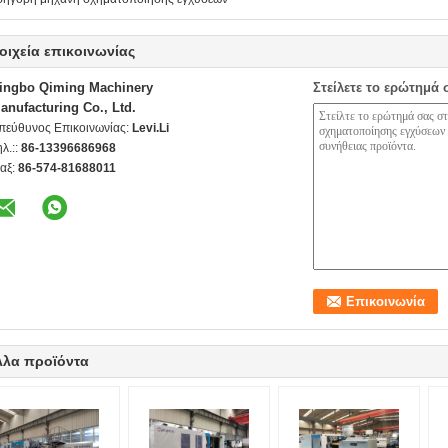
οιχεία επικοινωνίας
ingbo Qiming Machinery
Στείλετε το ερώτημά 
anufacturing Co., Ltd.
πεύθυνος Επικοινωνίας:
Levi.Li
ηλ.::
86-13396686968
αξ:
86-574-81688011
λλα προϊόντα