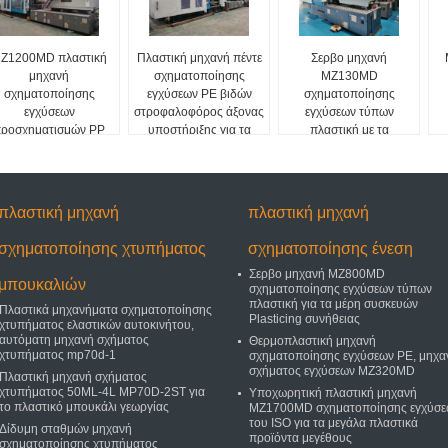
Z1200MD πλαστική
Πλαστική μηχανή πέντε
Σερβο μηχανή
μηχανή
σχηματοποίησης
MZ130MD
σχηματοποίησης
εγχύσεων PE βιδών
σχηματοποίησης
εγχύσεων
στροφαλοφόρος άξονας
εγχύσεων τύπων
ροσχηματισμών PP
υποστήριξης για τα
πλαστική με τα
για την έδρα με τον
πλαστικά δοχεία
πρότυπα NR12
αισθητήρα πίεσης
πλαστική μηχανή
πλαστική μηχανή
σχηματοποίησης χτυπήματος
σχηματοποίησης ένεση
Σερβο μηχανή MZ800MD
μπουκαλιών
σχηματοποίησης εγχύσεων τύπων
πλαστική για τα μέρη συσκευών
Πλαστικά μηχανήματα σχηματοποίησης
Plasticing συνήθειας
χτυπήματος ελαστικών αυτοκινήτου,
αυτόματη μηχανή σχήματος
Θερμοπλαστική μηχανή
χτυπήματος mp70d-1
σχηματοποίησης εγχύσεων PE, μηχα
σχήματος εγχύσεων MZ320MD
Πλαστική μηχανή σχήματος
χτυπήματος 50ML-4L MP70D-2ST για
Υποχωρητική πλαστική μηχανή
το πλαστικό μπουκάλι γεωργίας
MZ1700MD σχηματοποίησης εγχύσε
του ISO για τα μεγάλα πλαστικά
Δίδυμη σταθμών μηχανή
προϊόντα μεγέθους
σχηματοποίησης χτυπήματος