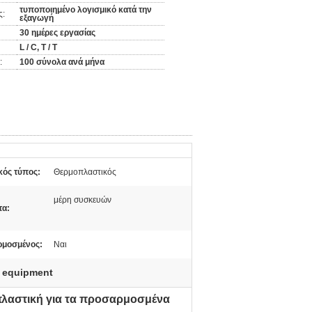
τυποποιημένο λογισμικό κατά την
ς:
εξαγωγή
30 ημέρες εργασίας
L / C, T / T
:
100 σύνολα ανά μήνα
κός τύπος:
Θερμοπλαστικός
μέρη συσκευών
τα:
μοσμένος:
Ναι
g equipment
λαστική για τα προσαρμοσμένα