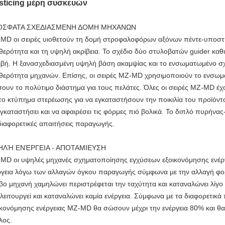
sticing μέρη συσκευών
ΟΣΦΑΤΑ ΣΧΕΔΙΑΣΜΕΝΗ ΔΟΜΗ ΜΗΧΑΝΩΝ
MD οι σειρές υιοθετούν τη δομή στροφαλοφόρων αξόνων πέντε-υποστή
θερότητα και τη υψηλή ακρίβεια. Το σχέδιο δύο στυλοβατών guider καθ
ιβή. Η ξανασχεδιασμένη υψηλή βάση ακαμψίας και το ενσωματωμένο σ
θερότητα μηχανών. Επίσης, οι σειρές MZ-MD χρησιμοποιούν το ενσωμα
ουν το πολύτιμο διάστημα για τους πελάτες. Όλες οι σειρές MZ-MD έ
 το κτύπημα στερέωσης για να εγκαταστήσουν την ποικιλία του προϊόντ
εγκαταστήσει και να αφαιρέσει τις φόρμες πιό βολικά. Το διπλό πυρήνα
 διαφορετικές απαιτήσεις παραγωγής.
ΗΛΉ ΕΝΈΡΓΕΙΑ - ΑΠΟΤΑΜΙΕΥΣΗ
MD οι υψηλές μηχανές σχηματοποίησης εγχύσεων εξοικονόμησης ενέρ
ργεια λόγω των αλλαγών όγκου παραγωγής σύμφωνα με την αλλαγή φορ
βο μηχανή χαμηλώνει περιστρέφεται την ταχύτητα και καταναλώνει λίγο
 λειτουργεί και καταναλώνει καμία ενέργεια. Σύμφωνα με τα διαφορετικ
ικονόμησης ενέργειας MZ-MD θα σώσουν μέχρι την ενέργεια 80% και θα
λος.