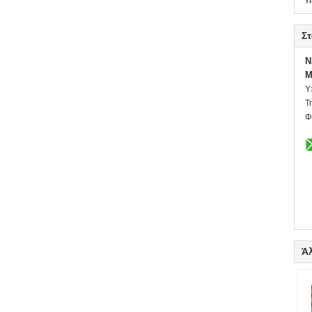
Στ
N
M
Υ
Τ
Φ
Ά