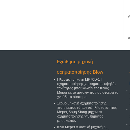
M
π
Εξώθηση μηχανή
σχηματοποίησης Blow
Πλαστική μηχανή MP70D-1T
σχηματοποίησης χτυπήματος υψηλής
ταχύτητας μπουκαλιών της Κίνας
Meper με το αυτοκίνητο που αφαιρεί το
χνούδι το σύστημα
Σερβο μηχανή σχηματοποίησης
χτυπήματος τύπων υψηλής ταχύτητας
Meper, δομή Stong μηχανών
σχηματοποίησης χτυπήματος
μπουκαλιών
Κίνα Meper πλαστική μηχανή 5L