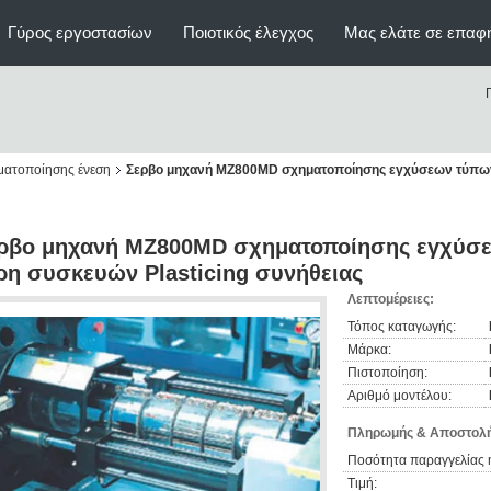
Γύρος εργοστασίων
Ποιοτικός έλεγχος
Μας ελάτε σε επαφ
ματοποίησης ένεση
Σερβο μηχανή MZ800MD σχηματοποίησης εγχύσεων τύπων π
ρβο μηχανή MZ800MD σχηματοποίησης εγχύσε
ρη συσκευών Plasticing συνήθειας
Λεπτομέρειες:
Τόπος καταγωγής:
Μάρκα:
Πιστοποίηση:
Αριθμό μοντέλου:
Πληρωμής & Αποστολή
Ποσότητα παραγγελίας 
Τιμή: