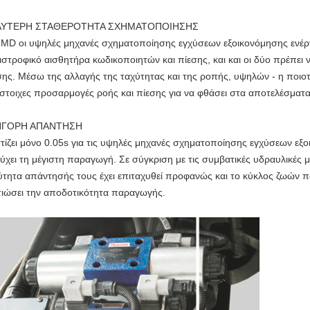
ΛΥΤΕΡΗ ΣΤΑΘΕΡΟΤΗΤΑ ΣΧΗΜΑΤΟΠΟΙΗΣΗΣ
MD οι υψηλές μηχανές σχηματοποίησης εγχύσεων εξοικονόμησης ενέργει
ιστροφικό αισθητήρα κωδικοποιητών και πίεσης, και και οι δύο πρέπει
σης. Μέσω της αλλαγής της ταχύτητας και της ροπής, υψηλών - η ποιοτ
ίστοιχες προσαρμογές ροής και πίεσης για να φθάσει στα αποτελέσματα
ΗΓΟΡΗ ΑΠΑΝΤΗΣΗ
τίζει μόνο 0.05s για τις υψηλές μηχανές σχηματοποίησης εγχύσεων εξ
τύχει τη μέγιστη παραγωγή. Σε σύγκριση με τις συμβατικές υδραυλικές
ύτητα απάντησής τους έχει επιταχυθεί προφανώς και το κύκλος ζωών π
τιώσει την αποδοτικότητα παραγωγής.