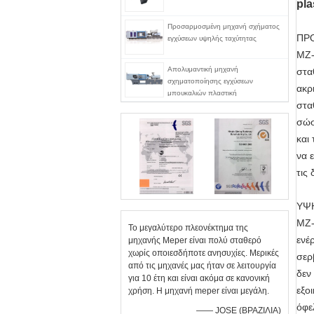
pla
Προσαρμοσμένη μηχανή σχήματος
ΠΡ
εγχύσεων υψηλής ταχύτητας
MZ-
Απολυμαντική μηχανή
στα
σχηματοποίησης εγχύσεων
ακρ
μπουκαλιών πλαστική
στα
σώσ
και
να 
τις
ΥΨ
MZ-
Το μεγαλύτερο πλεονέκτημα της
ενέ
μηχανής Meper είναι πολύ σταθερό
χωρίς οποιεσδήποτε ανησυχίες. Μερικές
σερ
από τις μηχανές μας ήταν σε λειτουργία
δεν
για 10 έτη και είναι ακόμα σε κανονική
εξο
χρήση. Η μηχανή meper είναι μεγάλη.
όφε
—— JOSE (ΒΡΑΖΙΛΙΑ)