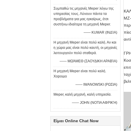
Συμπαθώ τις μηχανές Meper λόγω της
ΚΑ
υπηρεσίας τους. Λύνουν πάντα τα
MZ-
προβλήματα για μας εγκαίρως, έτσι
συστήνω ιδιαίτερα τη μηχανή Meper.
περ
πίε
—— KUMAR (ΙΝΔΊΑ)
αντ
Η μηχανή Meper είναι πολύ καλή. Αν και
η χώρα μας είναι πολύ καυτή, οι μηχανές
λειτουργούν πολύ σταθερά.
ΓΡ
Κοσ
—— ΜΩΆΜΕΘ (ΣΑΟΥΔΙΚΗ ΑΡΑΒΊΑ)
επι
Η μηχανή Meper είναι πολύ καλή.
ταχ
Хорошо
βελ
—— IWANOWSKI (ΡΩΣΙΑ)
Meper, καλή μηχανή, καλή υπηρεσία.
—— JOHN (ΝΟΤΙΑ ΑΦΡΙΚΉ)
Είμαι Online Chat Now