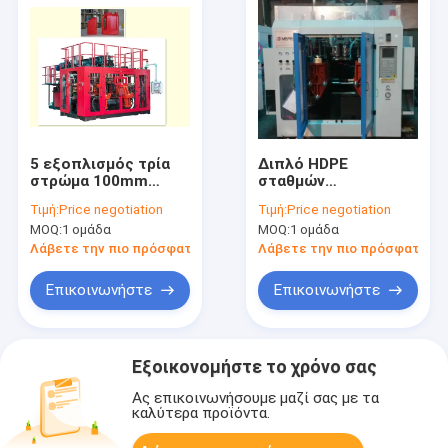
5 εξοπλισμός τρία
Διπλό HDPE
στρώμα 100mm
σταθμών
σχηματοποίησης
χτυπήματος
Τιμή:
Price negotiation
Τιμή:
Price negotiation
χτυπήματος
σχηματοποίησης
MOQ:
1 ομάδα
MOQ:
1 ομάδα
γαλονιού/3 γαλόνι
μηχανών κεφάλι
διάμετρος βιδών
κύβων υψηλής
Λάβετε την πιο πρόσφατη τιμή
Λάβετε την πιο πρόσφατη τι
αποδοτικότητας
διευθετήσιμο για το
Επικοινωνήστε
Επικοινωνήστε
μπουκάλι
Εξοικονομήστε το χρόνο σας
Ας επικοινωνήσουμε μαζί σας με τα
καλύτερα προϊόντα.