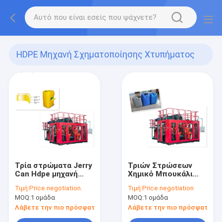
HDPE Μηχανή Σχηματοποίησης Χτυπήματος
(15)
Τρία στρώματα Jerry
Τριών Στρώσεων
Can Hdpe μηχανή
Χημικό Μπουκάλι
χύτευσης
Πλήρως Αυτόματη
Τιμή:
Price negotiation.
Τιμή:
Price negotiation
Μηχανή Φυσητής
MOQ:
1 ομάδα
MOQ:
1 ομάδα
Μορφοποίησης
Λάβετε την πιο πρόσφατη τιμή
Λάβετε την πιο πρόσφατη τι