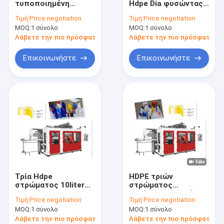
τυποποιημένη
Hdpe Dia φυσώντας
πλαστική φιάλη μούχλα
μηχανή σχήματος
PLC μηχανών
Τιμή:
Price negotiation
Τιμή:
Price negotiation
χτυπήματος για το
μπουκαλιών
MOQ:
Πλαστικά βοηθητική μηχανή
1 σύνολο
MOQ:
1 σύνολο
μπουκάλι νερό
ψεκασμού
Λάβετε την πιο πρόσφατη τιμή
Λάβετε την πιο πρόσφατη τι
Συσκευάζοντας βοηθητική μηχανή
Επικοινωνήστε
Επικοινωνήστε
HDPE μηχανή σχηματοποίησης χτυπήματος
έθιμο πλαστικά ένεση γείσο
πλαστική μηχανή σχηματοποίησης ένεση
Μηχανή σχήματος εγχύσεων υψηλής ταχύτητας
Μηχανή σχήματος εγχύσεων της PET
Τρία Hdpe
HDPE τριών
μηχανή σχήματος εγχύσεων PVC
στρώματος 10liter
στρώματος
μηχανή
αυτόματη μηχανή
Τιμή:
Price negotiation
Τιμή:
Price negotiation
σχηματοποίησης
σχηματοποίησης
Ιατρική μηχανή σχηματοποίησης εγχύσεων
MOQ:
1 σύνολο
MOQ:
1 σύνολο
χτυπήματος
χτυπήματος
αυτόματη για το
Λάβετε την πιο πρόσφατη τιμή
Λάβετε την πιο πρόσφατη τι