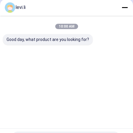
levi.li
Οι Κατηγορίες Μας
10:00 AM
Good day, what product are you looking for?
Εξώθηση μηχανή
πλαστική μηχανή
αυτόματη μηχ
σχηματοποίησης
σχηματοποίησης
σχήματος
Blow
χτυπήματος
χτυπήματος
μπουκαλιών
Αρχική
Περίπου
επαφή
Desktop
Σελίδα
εμείς
Site
Sitemap
Privacy Policy
Ποιότητα
Εξώθηση μηχανή σχηματοποίησης Blow
Κίνα
εργοστάσιο.Copyright © 2026 Ningbo Qiming Machinery
Manufacturing Co., Ltd.. All Rights Reserved.