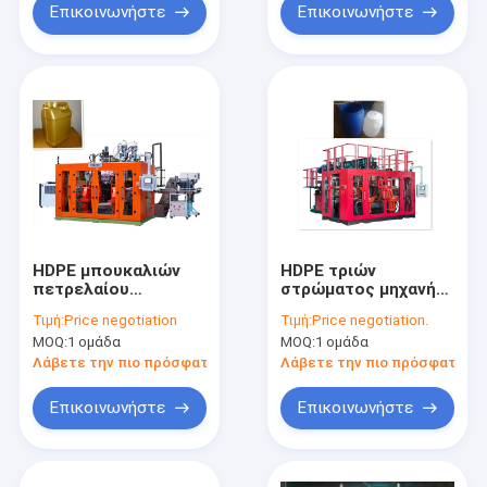
Επικοινωνήστε
Επικοινωνήστε
HDPE μπουκαλιών
HDPE τριών
πετρελαίου
στρώματος μηχανή
λιπαντικών μηχανή
20L 25L 30L
Τιμή:
Price negotiation
Τιμή:
Price negotiation.
σχηματοποίησης
MP100FD
MOQ:
1 ομάδα
MOQ:
1 ομάδα
χτυπήματος
σχηματοποίησης
χτυπήματος για το
Λάβετε την πιο πρόσφατη τιμή
Λάβετε την πιο πρόσφατη τι
μπουκάλι νερό
Επικοινωνήστε
Επικοινωνήστε