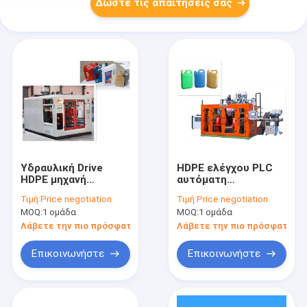
Δώστε τις απαιτήσεις σας
Υδραυλική Drive
HDPE ελέγχου PLC
HDPE μηχανή
αυτόματη
σχηματοποίησης
χτυπήματος
Τιμή:
Price negotiation
Τιμή:
Price negotiation
χτυπήματος με το
ικανότητα
MOQ:
1 ομάδα
MOQ:
1 ομάδα
ακριβές ηλεκτρικό
εμπορευματοκιβωτίων
σύστημα ελέγχου
σχηματοποίησης
Λάβετε την πιο πρόσφατη τιμή
Λάβετε την πιο πρόσφατη τι
προσαρμοσμένη
μηχανή
Επικοινωνήστε
Επικοινωνήστε