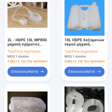
2L - HDPE 10L MP80D
10L HDPE δεξαμενών
μηχανή σχήματος
νερού μηχανή
χτυπήματος για το
σχηματοποίησης
Τιμή:
Price negotiation
Τιμή:
Price negotiation
ιατρικό
χτυπήματος
MOQ:
1 σύνολο
MOQ:
1 σύνολο
εμπορευματοκιβώτιο
υδραυλική Drive με
τα πρότυπα CE
Λάβετε την πιο πρόσφατη τιμή
Λάβετε την πιο πρόσφατη τι
Επικοινωνήστε
Επικοινωνήστε
Σπίτι
Προϊόντα
Περίπου εμείς