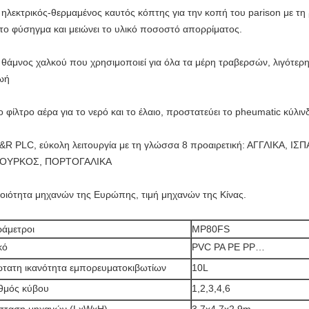
 ηλεκτρικός-θερμαμένος καυτός κόπτης για την κοπή του parison με τ
το φύσηγμα και μειώνει το υλικό ποσοστό απορρίματος.
 θάμνος χαλκού που χρησιμοποιεί για όλα τα μέρη τραβερσών, λιγότερη
ωή
ο φίλτρο αέρα για το νερό και το έλαιο, προστατεύει το pheumatic κύλιν
&R PLC, εύκολη λειτουργία με τη γλώσσα 8 προαιρετική: ΑΓΓΛΙΚΑ, ΙΣ
ΟΥΡΚΟΣ, ΠΟΡΤΟΓΑΛΙΚΑ
οιότητα μηχανών της Ευρώπης, τιμή μηχανών της Κίνας.
άμετροι
MP80FS
κό
PVC PA PE PP…
τατη ικανότητα εμπορευματοκιβωτίων
10L
θμός κύβου
1,2,3,4,6