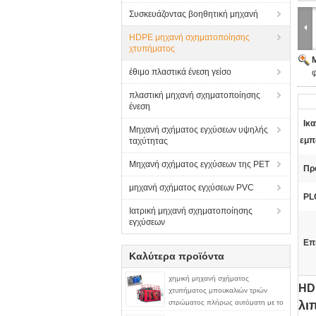
Συσκευάζοντας βοηθητική μηχανή
HDPE μηχανή σχηματοποίησης
χτυπήματος
έθιμο πλαστικά ένεση γείσο
πλαστική μηχανή σχηματοποίησης
ένεση
Ικ
Μηχανή σχήματος εγχύσεων υψηλής
εμπ
ταχύτητας
Μηχανή σχήματος εγχύσεων της PET
Πρ
μηχανή σχήματος εγχύσεων PVC
PL
Ιατρική μηχανή σχηματοποίησης
εγχύσεων
Επ
Καλύτερα προϊόντα
χημική μηχανή σχήματος
HD
χτυπήματος μπουκαλιών τριών
στρώματος πλήρως αυτόματη με το
λι
παρθένο και ανακύκλωσης υλικό