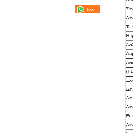
Διά
Συν
Δύν
Το 
Η τ
Ανώ
Διά
Ανα
(HD
Ζών
Δύν
Δύν
Δύν
Επι
Δύν