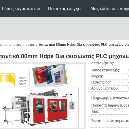
Γύρος εργοστασίων
Ποιοτικός έλεγχος
Μας ελάτε σε επαφ
οποίησης χτυπήματος
Λιπαντικά 80mm Hdpe Dia φυσώντας PLC μηχανών μ
παντικά 80mm Hdpe Dia φυσώντας PLC μηχαν
Λεπτομέρειες:
Τόπος καταγωγής:
Μάρκα:
Πιστοποίηση:
Αριθμό μοντέλου:
Πληρωμής & Αποστολή
Ποσότητα παραγγελίας 
Τιμή:
Συσκευασία λεπτομέρειε