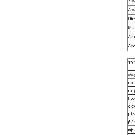
Συν
Δύν
Πίε
Μέσ
Αέρ
Δρο
ΤΥ
έλε
υπο
στη
Γρα
δια
μέρ
βίδ
κιβ