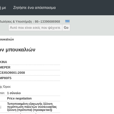
ή με
Ζητήστε ένα απόσπασμα
Πωλήσεις & Υποστήριξη：
86--13396686968
Go
πουκαλιών
ών μπουκαλιών
ΚΙΝΑ
MEPER
CE/ISO9001:2008
MP80FS
ς Όροι:
min:
1 σύνολο
Price negotiation
Τυποποιημένη εξαγωγής ξύλινη
ς:
περίπτωση παλετών συσκευασίας
ξύλινη (πρότυπα) (προαιρετική)