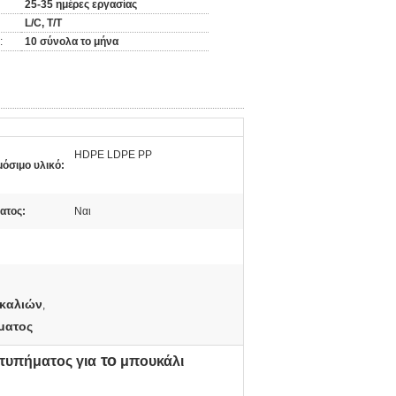
25-35 ημέρες εργασίας
L/C, T/T
:
10 σύνολα το μήνα
HDPE LDPE PP
όσιμο υλικό:
ατος:
Ναι
καλιών
,
ματος
το
τυπήματος για
μπουκάλι