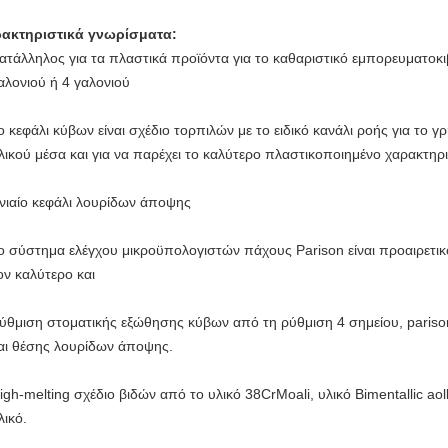
ακτηριστικά γνωρίσματα:
ατάλληλος για τα πλαστικά προϊόντα
για το καθαριστικό εμπορευματοκ
αλονιού ή 4 γαλονιού
ο κεφάλι κύβων είναι σχέδιο τορπιλών με το ειδικό κανάλι ροής για το
λικού μέσα και για να παρέχει το καλύτερο πλαστικοποιημένο χαρακτηρ
νιαίο κεφάλι λουρίδων άποψης
ο σύστημα ελέγχου μικροϋπολογιστών πάχους Parison είναι προαιρετικ
ον καλύτερο και
ύθμιση στοματικής εξώθησης κύβων από τη ρύθμιση 4 σημείου, parison
αι θέσης λουρίδων άποψης.
igh-melting σχέδιο βιδών από το υλικό 38CrMoali, υλικό Bimentallic a
λικό.