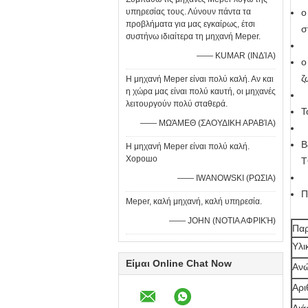
υπηρεσίας τους. Λύνουν πάντα τα
ο
προβλήματα για μας εγκαίρως, έτσι
σ
συστήνω ιδιαίτερα τη μηχανή Meper.
—— KUMAR (ΙΝΔΊΑ)
ο
ζ
Η μηχανή Meper είναι πολύ καλή. Αν και
η χώρα μας είναι πολύ καυτή, οι μηχανές
λειτουργούν πολύ σταθερά.
Τ
—— ΜΩΆΜΕΘ (ΣΑΟΥΔΙΚΗ ΑΡΑΒΊΑ)
B
Η μηχανή Meper είναι πολύ καλή.
Хорошо
Τ
—— IWANOWSKI (ΡΩΣΙΑ)
Π
Meper, καλή μηχανή, καλή υπηρεσία.
—— JOHN (ΝΟΤΙΑ ΑΦΡΙΚΉ)
Παρ
Υλι
Είμαι Online Chat Now
Ανώ
Αρι