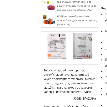
τρία στρώμα Jerry μπορεί Hdpe
μηχανή σχήματος χτυπήματος με το
Χαρ
παρθένο και ανακύκλωσης υλικό
Κ
HDPE μπουκαλιών πετρελαίου
γ
λιπαντικών μηχανή σχηματοποίησης
χτυπήματος
Τ
υ
Ε
Τ
τ
Το μεγαλύτερο πλεονέκτημα της
μηχανής Meper είναι πολύ σταθερό
Ρ
χωρίς οποιεσδήποτε ανησυχίες. Μερικές
κ
από τις μηχανές μας ήταν σε λειτουργία
για 10 έτη και είναι ακόμα σε κανονική
χρήση. Η μηχανή meper είναι μεγάλη.
H
—— JOSE (ΒΡΑΖΙΛΙΑ)
υ
Συμπαθώ τις μηχανές Meper λόγω της