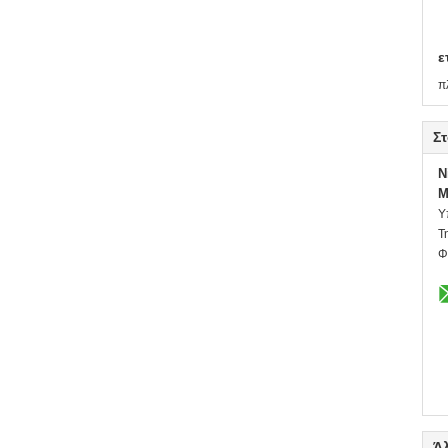
ε
π
Στ
N
M
Υ
Τ
Φ
Ά