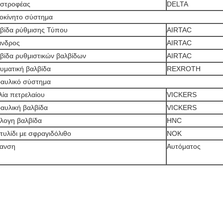
στροφέας
DELTA
οκίνητο σύστημα
βίδα ρύθμισης Τύπου
AIRTAC
ινδρος
AIRTAC
βίδα ρυθμιστικών βαλβίδων
AIRTAC
υματική βαλβίδα
REXROTH
αυλικό σύστημα
λία πετρελαίου
VICKERS
αυλική βαλβίδα
VICKERS
λογη βαλβίδα
HNC
τυλίδι με σφραγιδόλιθο
NOK
πανση
Αυτόματος