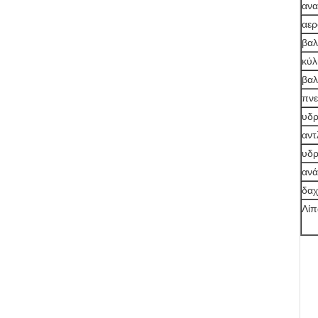
ανα
αερ
βαλ
κύλ
βαλ
πνε
υδρ
αντ
υδρ
ανά
δαχ
Λί