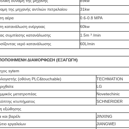
ολική δύναμη της μηχανής
89kw
αμη της μηχανής αντλιών πετρελαίου
31kw
ση αέρα
0.6-0.8 MPA
η κατανάλωση ενέργειας
60kw
ας συμπίεσης κατανάλωσης
1.5m ³ /min
σίζοντας νερό κατανάλωσης
60L/min
ΠΟΠΟΙΗΜΕΝΗ ΔΙΑΜΟΡΦΩΣΗ (ΕΞΑΓΩΓΗ)
γχος sytem
λογιστής (οθόνη PLC&touchable)
TECHMATION
ριχθείτε
LG
μμικός μετατροπέας
Novetechinic
κόπτης κτυπήματος
SCHNERIDER
η εξώθησης
α και βαρέλι
JINXING
ώτιο εργαλείων
JIANGWEI