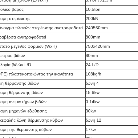
σταση μηχανών (LxWxH)
3.7x4.7x2.9m
ολικό βάρος
10.5ton
αμη στερέωσης
200kN
άνοιγμα πλακών στερέωσης ανατροφοδοτεί
240560mm
ραβέρσα ανατροφοδοτεί
800mm
τατο μέγεθος φορμών (WxH)
750x420mm
μετρος βιδών
80mm
λογία βιδών L/D
24 L/D
PE) πλαστικοποιώντας την ικανότητα
108kg/h
η θέρμανσης βιδών
ζώνη 4
αμη θέρμανσης βιδών
15.6kw
αμη ανεμιστήρων βιδών
0.14kw
αμη μηχανών εξώθησης
30kw
κεφαλής ζώνη θέρμανσης κύβων
ζώνη 12
αμη της θέρμανσης κύβων
17kw