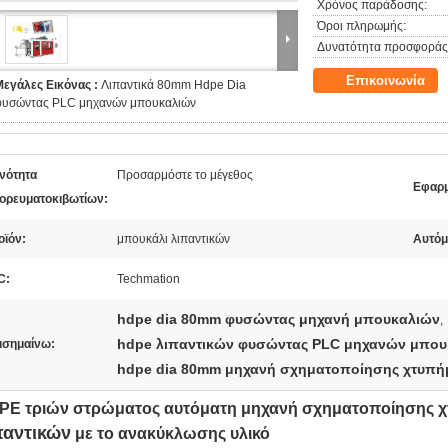
Χρόνος παράδοσης:
Όροι πληρωμής:
Δυνατότητα προσφοράς
Επικοινωνία
Μεγάλες Εικόνας :
Λιπαντικά 80mm Hdpe Dia
φυσώντας PLC μηχανών μπουκαλιών
ανότητα
Προσαρμόστε το μέγεθος
Εφαρμ
ορευματοκιβωτίων:
οϊόν:
μπουκάλι λιπαντικών
Αυτόμ
C:
Techmation
hdpe dia 80mm φυσώντας μηχανή μπουκαλιών
,
hdpe λιπαντικών φυσώντας PLC μηχανών μπου
ισημαίνω:
hdpe dia 80mm μηχανή σχηματοποίησης χτυπή
PE τριών στρώματος αυτόματη μηχανή σχηματοποίησης χ
παντικών
με το ανακύκλωσης υλικό