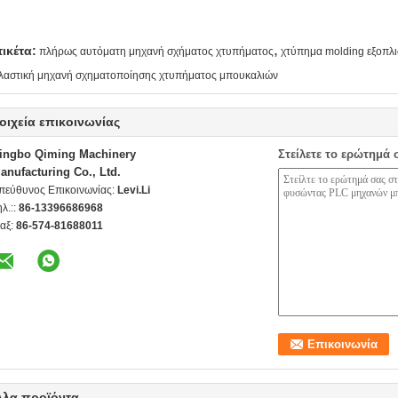
,
τικέτα:
πλήρως αυτόματη μηχανή σχήματος χτυπήματος
χτύπημα molding εξοπλ
λαστική μηχανή σχηματοποίησης χτυπήματος μπουκαλιών
οιχεία επικοινωνίας
ingbo Qiming Machinery
Στείλετε το ερώτημά 
anufacturing Co., Ltd.
πεύθυνος Επικοινωνίας:
Levi.Li
ηλ.::
86-13396686968
αξ:
86-574-81688011
λλα προϊόντα