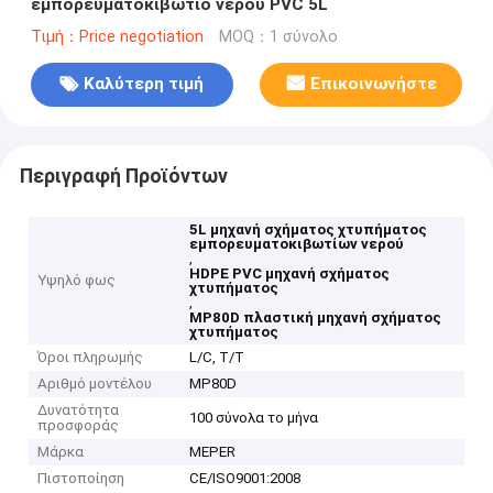
εμπορευματοκιβώτιο νερού PVC 5L
Τιμή：Price negotiation
MOQ：1 σύνολο
Καλύτερη τιμή
Επικοινωνήστε
Περιγραφή Προϊόντων
5L μηχανή σχήματος χτυπήματος
εμπορευματοκιβωτίων νερού
,
HDPE PVC μηχανή σχήματος
Υψηλό φως
χτυπήματος
,
MP80D πλαστική μηχανή σχήματος
χτυπήματος
Όροι πληρωμής
L/C, T/T
Αριθμό μοντέλου
MP80D
Δυνατότητα
100 σύνολα το μήνα
προσφοράς
Μάρκα
MEPER
Πιστοποίηση
CE/ISO9001:2008