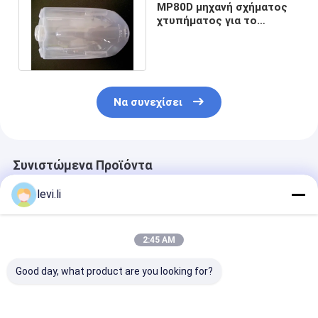
MP80D μηχανή σχήματος
χτυπήματος για το
εμπορευματοκιβώτιο
νερού PVC 5L
Να συνεχίσει
Συνιστώμενα Προϊόντα
levi.li
2:45 AM
Good day, what product are you looking for?
Τρία στρώματα
Τριών Στρώσεων
2L - HDPE 10L
Jerry Can Hdpe
Χημικό Μπουκάλι
MP80D μηχαν