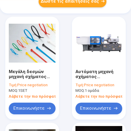
Δώστε τις απαιτήσεις σας
Μεγάλη δεσμών
Αυτόματη μηχανή
μηχανή σχήματος
σχήματος
εγχύσεων φραγμών
χτυπήματος PP,
Τιμή:
Price negotiation
Τιμή:
Price negotiation
διαστημική
μηχανή 0.4mm
MOQ:
1SET
MOQ:
1 ομάδα
αυτόματη για το
σχηματοποίησης
νάυλον δεσμό MZ-
χτυπήματος
Λάβετε την πιο πρόσφατη τιμή
Λάβετε την πιο πρόσφατη τι
320 καλωδίων
συνήθειας πάχος
τοίχων
Επικοινωνήστε
Επικοινωνήστε