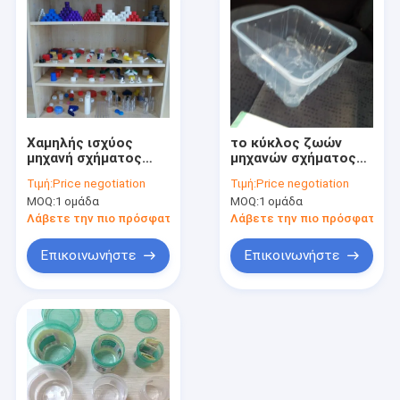
Χαμηλής ισχύος
το κύκλος ζωών
μηχανή σχήματος
μηχανών σχήματος
εγχύσεων υψηλής
εγχύσεων υψηλής
Τιμή:
Price negotiation
Τιμή:
Price negotiation
ταχύτητας
ταχύτητας
MOQ:
1 ομάδα
MOQ:
1 ομάδα
κατανάλωσης για τα
φλυτζανιών πάχους
πλαστικές
PP 0.5mm 4s
Λάβετε την πιο πρόσφατη τιμή
Λάβετε την πιο πρόσφατη τι
καλύμματα και τις
λαβές
Επικοινωνήστε
Επικοινωνήστε
Σπίτι
Προϊόντα
Περίπου εμείς