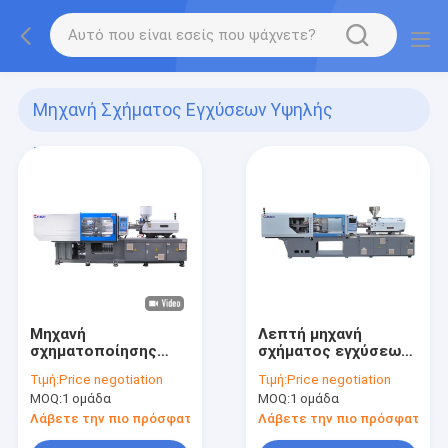
Μηχανή Σχήματος Εγχύσεων Υψηλής
Ταχύτητας
(8)
Μηχανή
Λεπτή μηχανή
σχηματοποίησης
σχήματος εγχύσεων
εγχύσεων
υψηλής ταχύτητας
Τιμή:
Price negotiation
Τιμή:
Price negotiation
εμπορευματοκιβωτίων
συσκευασίας τοίχων
MOQ:
1 ομάδα
MOQ:
1 ομάδα
τροφίμων PP
Λάβετε την πιο πρόσφατη τιμή
Λάβετε την πιο πρόσφατη τι