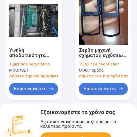
Υψηλή
Σερβο μηχανή
αποδοτικότητα
σχήματος εγχύσεων
μηχανών σχήματος
υψηλής ταχύτητας
Τιμή:
Price negotiation
Τιμή:
Price negotiation
χτυπήματος
συστημάτων με το
MOQ:
1SET
MOQ:
1 ομάδα
εγχύσεων PE PP για
πυροβοληθε'ν βάρος
το δίκρανο και το
150g για την κινητή
Λάβετε την πιο πρόσφατη τιμή
Λάβετε την πιο πρόσφατη τι
μαχαίρι MZ-130
τηλεφωνική κάλυψη
κουταλιών
Επικοινωνήστε
Επικοινωνήστε
Εξοικονομήστε το χρόνο σας
Ας επικοινωνήσουμε μαζί σας με τα
καλύτερα προϊόντα.