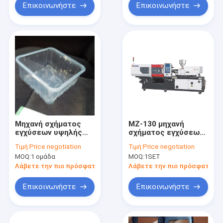
Επικοινωνήστε
Επικοινωνήστε
Μηχανή σχήματος
MZ-130 μηχανή
εγχύσεων υψηλής
σχήματος εγχύσεων
ταχύτητας κιβωτίων
υψηλής ταχύτητας
Τιμή:
Price negotiation
Τιμή:
Price negotiation
γρήγορου φαγητού
για Eletrical/τα
MOQ:
1 ομάδα
MOQ:
1SET
CP
ιατρικά πλαστικά
προϊόντα
Λάβετε την πιο πρόσφατη τιμή
Λάβετε την πιο πρόσφατη τι
Επικοινωνήστε
Επικοινωνήστε