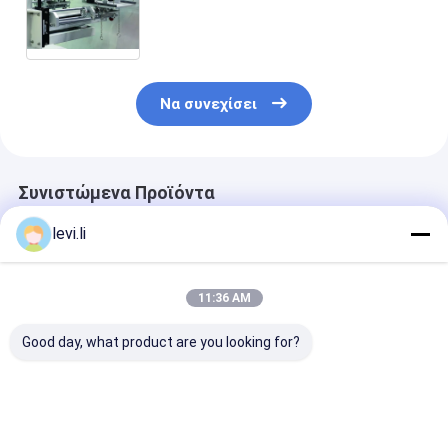
υψηλής ταχύτητας μπουκαλιών
της Κίνας Meper με το αυτοκίνητο
που αφαιρεί το χνούδι το σύστημα
Να συνεχίσει
Συνιστώμενα Προϊόντα
levi.li
11:36 AM
Good day, what product are you looking for?
MP100FD Μηχανή
Μηχανή παραγωγής
Πλήρως Αυτό
χύτευσης με
πλαστικών φιαλών
Μηχανή Φυση
εξάντληση για
MP100FD με 3
Εξώθησης για
πλαστικά δοχεία
κεφαλές μήτρας
Δοχεία 10L