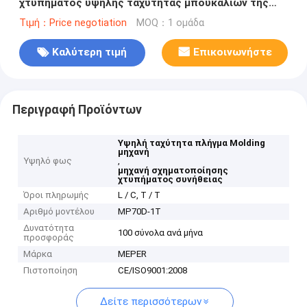
χτυπήματος υψηλής ταχύτητας μπουκαλιών της
Κίνας Meper με το αυτοκίνητο που αφαιρεί το
Τιμή：Price negotiation
MOQ：1 ομάδα
χνούδι το σύστημα
Καλύτερη τιμή
Επικοινωνήστε
Περιγραφή Προϊόντων
Υψηλή ταχύτητα πλήγμα Molding
μηχανή
Υψηλό φως
,
μηχανή σχηματοποίησης
χτυπήματος συνήθειας
Όροι πληρωμής
L / C, T / T
Αριθμό μοντέλου
MP70D-1T
Δυνατότητα
100 σύνολα ανά μήνα
προσφοράς
Μάρκα
MEPER
Πιστοποίηση
CE/ISO9001:2008
Δείτε περισσότερων