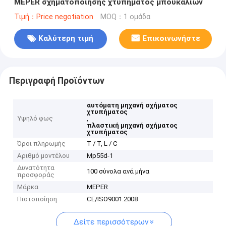
MEPER σχηματοποίησης χτυπήματος μπουκαλιών
Τιμή：Price negotiation
MOQ：1 ομάδα
Καλύτερη τιμή
Επικοινωνήστε
Περιγραφή Προϊόντων
αυτόματη μηχανή σχήματος
χτυπήματος
Υψηλό φως
,
πλαστική μηχανή σχήματος
χτυπήματος
Όροι πληρωμής
T / T, L / C
Αριθμό μοντέλου
Mp55d-1
Δυνατότητα
100 σύνολα ανά μήνα
προσφοράς
Μάρκα
MEPER
Πιστοποίηση
CE/ISO9001:2008
Δείτε περισσότερων