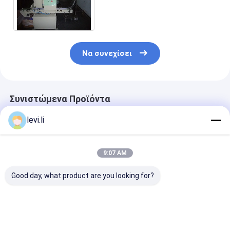
MEPER σχηματοποίησης
χτυπήματος μπουκαλιών
Να συνεχίσει
Συνιστώμενα Προϊόντα
levi.li
9:07 AM
Good day, what product are you looking for?
Υψηλής απόδοσης
Βιομηχανική Μηχανή
Υψηλής απόδ
MP μηχανή
Φυσητής 100L για
MP μηχανή
σφυρηλατηρίου για
Κοίλα Προϊόντα
σφυρηλατηρίο
μπουκάλια 5ml-100L
PE/PP
μπουκάλια 5m