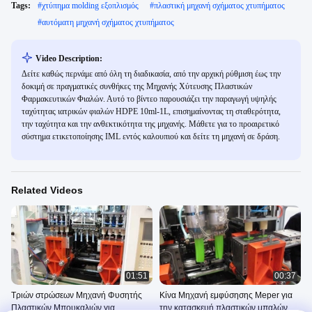
Tags:
#
χτύπημα molding εξοπλισμός
#
πλαστική μηχανή σχήματος χτυπήματος
#
αυτόματη μηχανή σχήματος χτυπήματος
Video Description:
Δείτε καθώς περνάμε από όλη τη διαδικασία, από την αρχική ρύθμιση έως την
δοκιμή σε πραγματικές συνθήκες της Μηχανής Χύτευσης Πλαστικών
Φαρμακευτικών Φιαλών. Αυτό το βίντεο παρουσιάζει την παραγωγή υψηλής
ταχύτητας ιατρικών φιαλών HDPE 10ml-1L, επισημαίνοντας τη σταθερότητα,
την ταχύτητα και την ανθεκτικότητα της μηχανής. Μάθετε για το προαιρετικό
σύστημα ετικετοποίησης IML εντός καλουπιού και δείτε τη μηχανή σε δράση.
Related Videos
01:51
00:37
Τριών στρώσεων Μηχανή Φυσητής
Κίνα Μηχανή εμφύσησης Meper για
Πλαστικών Μπουκαλιών για
την κατασκευή πλαστικών μπαλών