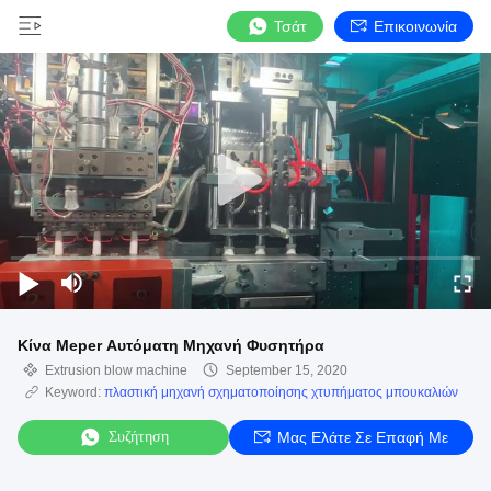
Τσάτ
Επικοινωνία
Κίνα Meper Αυτόματη Μηχανή Φυσητήρα
Extrusion blow machine
September 15, 2020
Keyword:
πλαστική μηχανή σχηματοποίησης χτυπήματος μπουκαλιών
Συζήτηση
Μας Ελάτε Σε Επαφή Με