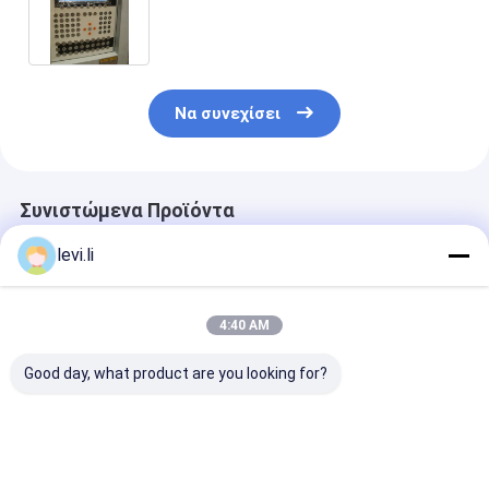
σχηματοποίησης χτυπήματος
εξώθησης τραβέρσα
ανατροφοδοτεί
Να συνεχίσει
Συνιστώμενα Προϊόντα
levi.li
4:40 AM
Good day, what product are you looking for?
MP100FD Μηχανή
Μηχανή παραγωγής
Πλήρως Αυτό
χύτευσης με
πλαστικών φιαλών
Μηχανή Φυση
εξάντληση για
MP100FD με 3
Εξώθησης για
πλαστικά δοχεία
κεφαλές μήτρας
Δοχεία 10L