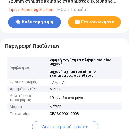
720mm σχηματοποίησης χτυπήματος εξώθησης
τραβέρσα ανατροφοδοτεί
Τιμή：Price negotiation
MOQ：1 ομάδα
Καλύτερη τιμή
Επικοινωνήστε
Περιγραφή Προϊόντων
Υψηλή ταχύτητα πλήγμα Molding
μηχανή
Υψηλό φως
,
μηχανή σχηματοποίησης
χτυπήματος συνήθειας
Όροι πληρωμής
L / C, T / T
Αριθμό μοντέλου
MP90F
Δυνατότητα
10 σύνολα ανά μήνα
προσφοράς
Μάρκα
MEPER
Πιστοποίηση
CE/ISO9001:2008
Δείτε περισσότερων