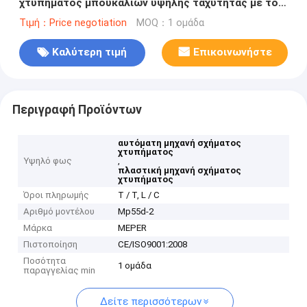
χτυπήματος μπουκαλιών υψηλής ταχύτητας με το
ανάλογο υδραυλικό σύστημα
Τιμή：Price negotiation
MOQ：1 ομάδα
Καλύτερη τιμή
Επικοινωνήστε
Περιγραφή Προϊόντων
αυτόματη μηχανή σχήματος
χτυπήματος
Υψηλό φως
,
πλαστική μηχανή σχήματος
χτυπήματος
Όροι πληρωμής
T / T, L / C
Αριθμό μοντέλου
Mp55d-2
Μάρκα
MEPER
Πιστοποίηση
CE/ISO9001:2008
Ποσότητα
1 ομάδα
παραγγελίας min
Δείτε περισσότερων