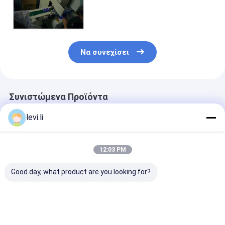
μπουκαλιών υψηλής ταχύτητας
με το ανάλογο υδραυλικό
σύστημα
Να συνεχίσει
Συνιστώμενα Προϊόντα
levi.li
12:03 PM
Good day, what product are you looking for?
Υψηλής απόδοσης
Βιομηχανική Μηχανή
Υψηλής απόδ
MP μηχανή
Φυσητής 100L για
MP μηχανή
σφυρηλατηρίου για
Κοίλα Προϊόντα
σφυρηλατηρίο
μπουκάλια 5ml-100L
PE/PP
μπουκάλια 5m