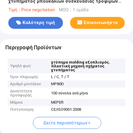
χτυπήματος μπουκαλιών συσκευασίας τροφίμων
υψηλής ταχύτητας για το μπουκάλι ή το μπουκάλι
Τιμή：Price negotiation
MOQ：1 ομάδα
νερό γάλακτος
Καλύτερη τιμή
Επικοινωνήστε
Περιγραφή Προϊόντων
,
χτύπημα molding εξοπλισμός
Υψηλό φως
πλαστική μηχανή σχήματος
χτυπήματος
Όροι πληρωμής
L / C, T / T
Αριθμό μοντέλου
MP80D
Δυνατότητα
100 σύνολα ανά μήνα
προσφοράς
Μάρκα
MEPER
Πιστοποίηση
CE/ISO9001:2008
Δείτε περισσότερων