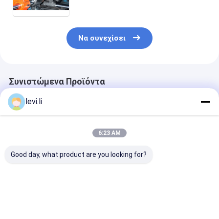
τροφίμων υψηλής ταχύτητας για
το μπουκάλι ή το μπουκάλι νερό
γάλακτος
Να συνεχίσει
Συνιστώμενα Προϊόντα
levi.li
6:23 AM
Good day, what product are you looking for?
Υψηλής απόδοσης
Βιομηχανική Μηχανή
Υψηλής απόδ
MP μηχανή
Φυσητής 100L για
MP μηχανή
σφυρηλατηρίου για
Κοίλα Προϊόντα
σφυρηλατηρίο
μπουκάλια 5ml-100L
PE/PP
μπουκάλια 5m
Καλύτερη τιμή
Καλύτερη τιμή
Καλύτερη 