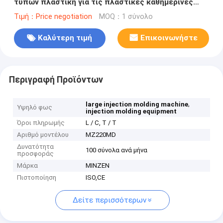
τύπων πλαστική για τις πλαστικές καθημερινές
ανάγκες
Τιμή：Price negotiation
MOQ：1 σύνολο
Καλύτερη τιμή
Επικοινωνήστε
Περιγραφή Προϊόντων
,
large injection molding machine
Υψηλό φως
injection molding equipment
Όροι πληρωμής
L / C, T / T
Αριθμό μοντέλου
MZ220MD
Δυνατότητα
100 σύνολα ανά μήνα
προσφοράς
Μάρκα
MINZEN
Πιστοποίηση
ISO,CE
Δείτε περισσότερων