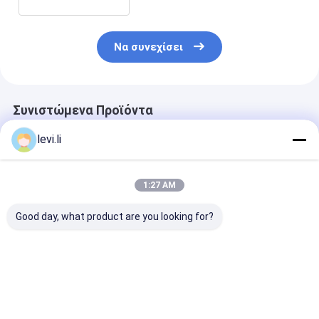
ανάγκες
Να συνεχίσει
Συνιστώμενα Προϊόντα
levi.li
1:27 AM
Good day, what product are you looking for?
MZ1200MD
Πλαστική μηχανή
Σερβο μηχανή
πλαστική μηχανή
πέντε
MZ130MD
σχηματοποίησης
σχηματοποίησης
σχηματοποίη
εγχύσεων
εγχύσεων PE βιδών
εγχύσεων τύ
προσχηματισμών PP
στροφαλοφόρος
πλαστική με τ
Καλύτερη τιμή
Καλύτερη τιμή
Καλύτερη 
για την έδρα με τον
άξονας
πρότυπα NR1
αισθητήρα πίεσης
υποστήριξης για τα