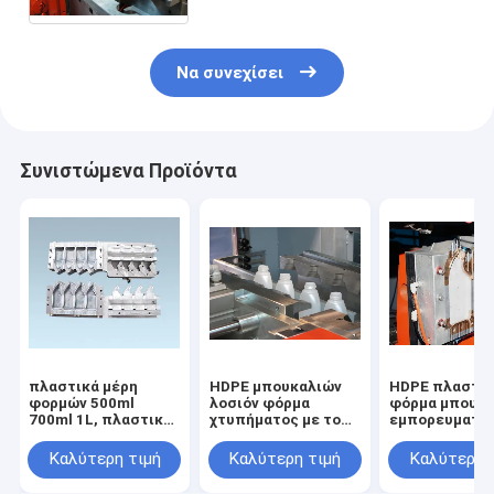
περιστροφής λαιμών ψύξης
Να συνεχίσει
Συνιστώμενα Προϊόντα
πλαστικά μέρη
HDPE μπουκαλιών
HDPE πλαστι
φορμών 500ml
λοσιόν φόρμα
φόρμα μπουκ
700ml 1L, πλαστικά
χτυπήματος με το
εμπορευματο
τμήματα φορμών
σύστημα
λιπαντικών
εξουσιοδότηση 1
Καλύτερη τιμή
Καλύτερη τιμή
Καλύτερη 
έτους