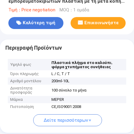
εμπορευματοκιβωτίων πλαστική με τη μετα κοπή
περιστροφής λαιμών ψύξης
Τιμή：Price negotiation
MOQ：1 ομάδα
Καλύτερη τιμή
Επικοινωνήστε
Περιγραφή Προϊόντων
,
Πλαστικά πλήγμα στο καλούπι
Υψηλό φως
φόρμα χτυπήματος συνήθειας
Όροι πληρωμής
L / C, T / T
Αριθμό μοντέλου
200ml-10L
Δυνατότητα
100 σύνολο το μήνα
προσφοράς
Μάρκα
MEPER
Πιστοποίηση
CE,ISO9001:2008
Δείτε περισσότερων