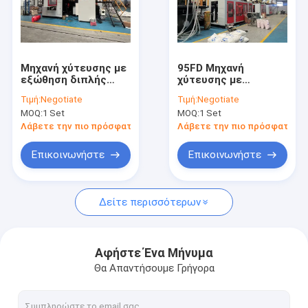
Μηχανή χύτευσης με
95FD Μηχανή
εξώθηση διπλής
χύτευσης με
θέσης με παραγωγή
εξάντληση υψηλής
Τιμή:
Negotiate
Τιμή:
Negotiate
40kg/h και πλήρως
πλαστικοποίησης με
MOQ:
1 Set
MOQ:
1 Set
αυτόματη λειτουργία
συμπίεση και διπλή
για εμφύσηση
στάση
Λάβετε την πιο πρόσφατη τιμή
Λάβετε την πιο πρόσφατη τι
πλαστικών φιαλών
Επικοινωνήστε
Επικοινωνήστε
Δείτε περισσότερων
Αφήστε Ένα Μήνυμα
Θα Απαντήσουμε Γρήγορα