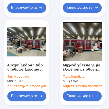
πολλαπλές μορφές
Ψύξης Νερού
φιαλών
Επικοινωνήστε
Επικοινωνήστε
40kg/h Έκδοση Δύο
Μηχανή χύτευσης με
σταθμών Σχεδιασμός
εξώθηση με οθόνη
πλαστικής συσκευής
αφής PLC με
Τιμή:
Negotiate
Τιμή:
Negotiate
χύτευσης
δυνατότητα
MOQ:
1 Set
MOQ:
1 Set
μπουκαλιών με
πολλαπλών
οθόνη αφής PLC
στρώσεων και
Λάβετε την πιο πρόσφατη τιμή
Λάβετε την πιο πρόσφατη τι
δύναμη σύσφιξης
200 KN για φιάλες
Επικοινωνήστε
Επικοινωνήστε
HDPE