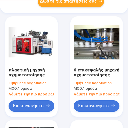
Δώστε τις απαιτήσεις σας
πλαστική μηχανή
6 επικεφαλής μηχανή
σχηματοποίησης
σχηματοποίησης
χτυπήματος
χτυπήματος
Τιμή:
Price negotiation
Τιμή:
Price negotiation
μπουκαλιών
μπουκαλιών σχεδίου
MOQ:
1 ομάδα
MOQ:
1 ομάδα
γιαουρτιού 100ml
κύβων, συσκευή
200ml με το
mp55d-6
Λάβετε την πιο πρόσφατη τιμή
Λάβετε την πιο πρόσφατη τι
αυτόματο σύστημα
σχηματοποίησης
Defleshing
χτυπήματος
Επικοινωνήστε
Επικοινωνήστε