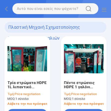
Πλαστική Μηχανή Σχηματοποίησης
Χτυπήματος Μπουκαλιών
(188)
Τρία στρώματα HDPE
Πέντε στρώσεις
1L λιπαντικό
HDPE 1 γαλόνι
μπουκάλι blow
μπουκάλι λιπαντικού
Τιμή:
Price negotiation
Τιμή:
Price negotiation
molding μηχανή
MOQ:
1 σύνολο
MOQ:
1 σύνολο
Λάβετε την πιο πρόσφατη τιμή
Λάβετε την πιο πρόσφατη τι