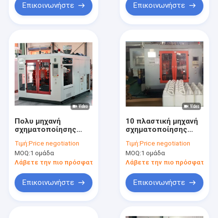
Επικοινωνήστε
Επικοινωνήστε
Πολυ μηχανή
10 πλαστική μηχανή
σχηματοποίησης
σχηματοποίησης
χτυπήματος
χτυπήματος
Τιμή:
Price negotiation
Τιμή:
Price negotiation
μπουκαλιών
μπουκαλιών
MOQ:
1 ομάδα
MOQ:
1 ομάδα
κοιλοτήτων
μπουκαλιών λίτρου
πλαστική
Λάβετε την πιο πρόσφατη τιμή
Λάβετε την πιο πρόσφατη τι
Επικοινωνήστε
Επικοινωνήστε