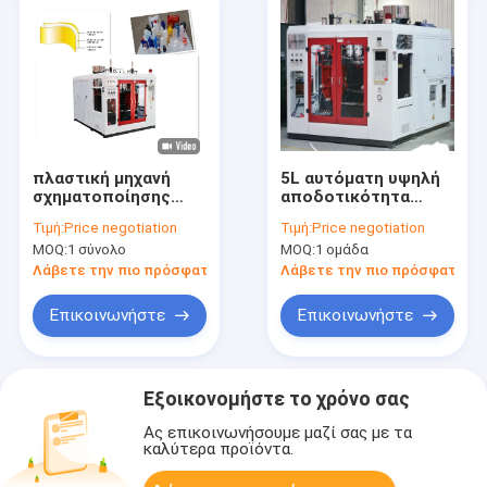
πλαστική μηχανή
5L αυτόματη υψηλή
σχηματοποίησης
αποδοτικότητα
χτυπήματος
μηχανών
Τιμή:
Price negotiation
Τιμή:
Price negotiation
μπουκαλιών τριών
σχηματοποίησης
MOQ:
1 σύνολο
MOQ:
1 ομάδα
στρώματος για το
χτυπήματος
μπουκάλι
εξώθησης για το
Λάβετε την πιο πρόσφατη τιμή
Λάβετε την πιο πρόσφατη τι
καλλυντικών
εμπορευματοκιβώτιο
κανίστρων
Επικοινωνήστε
Επικοινωνήστε
Εξοικονομήστε το χρόνο σας
Ας επικοινωνήσουμε μαζί σας με τα
καλύτερα προϊόντα.