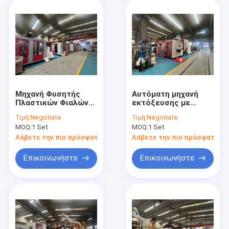
Μηχανή Φυσητής
Αυτόματη μηχανή
Πλαστικών Φιαλών
εκτόξευσης με
MEPER 95FD με
40kg/h, διεπαφή
Τιμή:
Negotiate
Τιμή:
Negotiate
Δυνατότητα
οθόνης αφής PLC και
MOQ:
1 Set
MOQ:
1 Set
Πολλαπλών
σχεδιασμός διπλού
Στρώσεων,
σταθμού για
Λάβετε την πιο πρόσφατη τιμή
Λάβετε την πιο πρόσφατη τι
Παραγωγή 40kg/h και
πλαστικά μπουκάλια
Σχεδιασμό Διπλής
και δοχεία
Επικοινωνήστε
Επικοινωνήστε
Θέσης