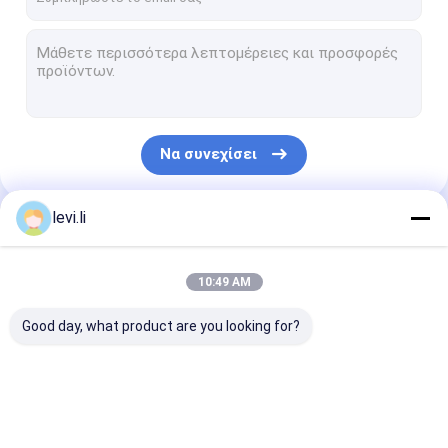
Να συνεχίσει
levi.li
Οι Κατηγορίες Μας
10:49 AM
Good day, what product are you looking for?
Εξώθηση μηχανή
πλαστική μηχανή
αυτόματη μηχ
σχηματοποίησης
σχηματοποίησης
σχήματος