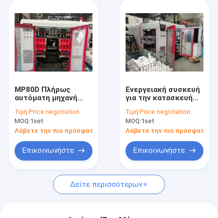
MP80D Πλήρως
Ενεργειακή συσκευή
αυτόματη μηχανή
για την κατασκευή
χύτευσης 2 / 4
ηλεκτρικών
Τιμή:
Price negotiation.
Τιμή:
Price negotiation.
κοιλότητες
συσσωρευτών
MOQ:
1set
MOQ:
1set
Λάβετε την πιο πρόσφατη τιμή
Λάβετε την πιο πρόσφατη τι
Επικοινωνήστε
Επικοινωνήστε
Δείτε περισσότερων