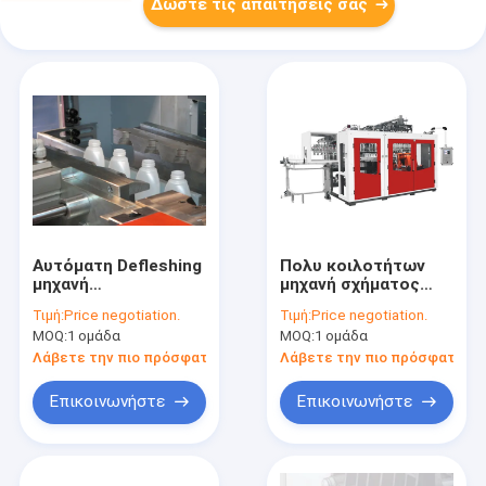
Δώστε τις απαιτήσεις σας
Αυτόματη Defleshing
Πολυ κοιλοτήτων
μηχανή
μηχανή σχήματος
σχηματοποίησης
χτυπήματος
Τιμή:
Price negotiation.
Τιμή:
Price negotiation.
χτυπήματος
εξώθησης αυτόματη
MOQ:
1 ομάδα
MOQ:
1 ομάδα
μπουκαλιών
MP90FS IML για το
συστημάτων
μπουκάλι
Λάβετε την πιο πρόσφατη τιμή
Λάβετε την πιο πρόσφατη τι
πλαστική για το
φυτοφαρμάκων
μπουκάλι λοσιόν
Επικοινωνήστε
Επικοινωνήστε
HDPE 2 στρώματος