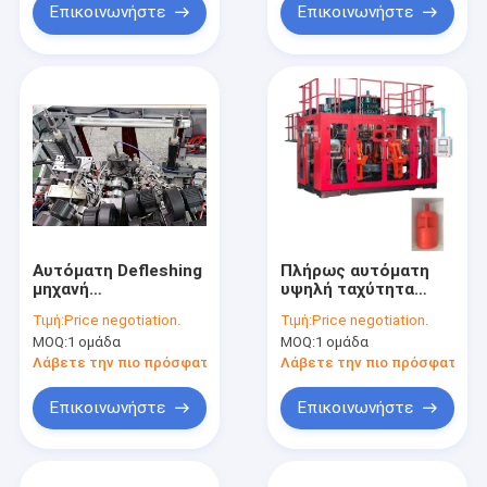
Επικοινωνήστε
Επικοινωνήστε
Αυτόματη Defleshing
Πλήρως αυτόματη
μηχανή
υψηλή ταχύτητα
σχηματοποίησης
στρώματος 20L 30L
Τιμή:
Price negotiation.
Τιμή:
Price negotiation.
χτυπήματος
μηχανών σχήματος
MOQ:
1 ομάδα
MOQ:
1 ομάδα
μπουκαλιών
χτυπήματος
συστημάτων
MP100FD τρία
Λάβετε την πιο πρόσφατη τιμή
Λάβετε την πιο πρόσφατη τι
πλαστική
Επικοινωνήστε
Επικοινωνήστε