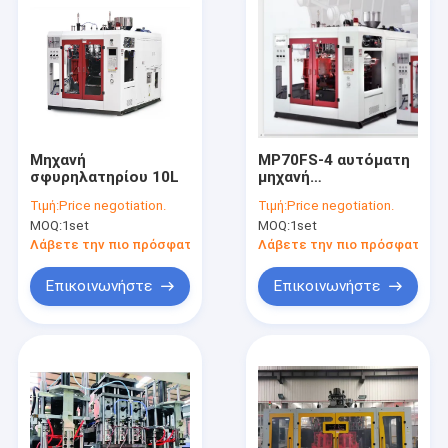
Μηχανή
MP70FS-4 αυτόματη
σφυρηλατηρίου 10L
μηχανή
σφυρηλατηρίου για
Τιμή:
Price negotiation.
Τιμή:
Price negotiation.
δοχείο 10 λίτρων με
MOQ:
1set
MOQ:
1set
επαφή Schneider
Λάβετε την πιο πρόσφατη τιμή
Λάβετε την πιο πρόσφατη τι
Επικοινωνήστε
Επικοινωνήστε
Σπίτι
Προϊόντα
Περίπου εμείς