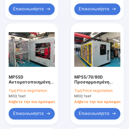
Επικοινωνήστε
Επικοινωνήστε
MP55D
MP55/70/80D
Αυτοματοποιημένη
Προσαρμοσμένη
μηχανή χύτευσης με
αυτόματη μηχανή
Τιμή:
Price negotiation.
Τιμή:
Price negotiation.
σφυρί με σύστημα
χύτευσης με
MOQ:
1set
MOQ:
1set
σύσφιξης τύπου
εξώθηση
κούμπωσης για 4
Λάβετε την πιο πρόσφατη τιμή
Λάβετε την πιο πρόσφατη τι
φιάλες με κενό
Επικοινωνήστε
Επικοινωνήστε