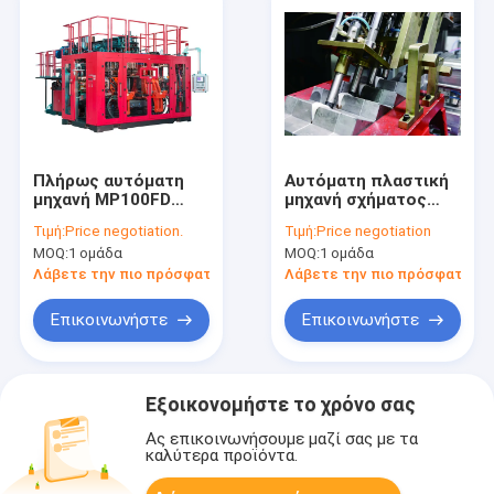
Πλήρως αυτόματη
Αυτόματη πλαστική
μηχανή MP100FD
μηχανή σχήματος
σχηματοποίησης
χτυπήματος
Τιμή:
Price negotiation.
Τιμή:
Price negotiation
χτυπήματος
Defleshing IML με το
MOQ:
1 ομάδα
MOQ:
1 ομάδα
εξώθησης για τα
πλάγιο φύσηγμα
αυτοκινητικά μέρη
Λάβετε την πιο πρόσφατη τιμή
Λάβετε την πιο πρόσφατη τι
Επικοινωνήστε
Επικοινωνήστε
Εξοικονομήστε το χρόνο σας
Ας επικοινωνήσουμε μαζί σας με τα
καλύτερα προϊόντα.