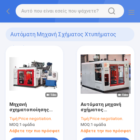
Αυτόματη Μηχανή Σχήματος Χτυπήματος
(141)
Μηχανή
Αυτόματη μηχανή
σχηματοποίησης
σχήματος
χτυπήματος ενιαίων
χτυπήματος
Τιμή:
Price negotiation.
Τιμή:
Price negotiation.
σταθμών IML
μπουκαλιών FMCG
MOQ:
1 ομάδα
MOQ:
1 ομάδα
Λάβετε την πιο πρόσφατη τιμή
Λάβετε την πιο πρόσφατη τι