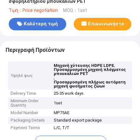
σφυρηλατηρίου μπουκαλιών PET
Τιμή：Price negotiation.
MOQ：1set
Καλύτερη τιμή
Επικοινωνήστε
Περιγραφή Προϊόντων
,
Μηχανή χύτευσης HDPE LDPE
Προσαρμοσμένη μηχανή πλέγματος
μπουκαλιών PET
Υψηλό φως
,
Προσαρμοσμένη πλήρως αυτόματη
μηχανή φυσήματος ζώων
Delivery Time
25-35 work days
Minimum Order
1set
Quantity
Model Number
MP75AE
Packaging Details
Standard export package
Payment Terms
L/C, T/T