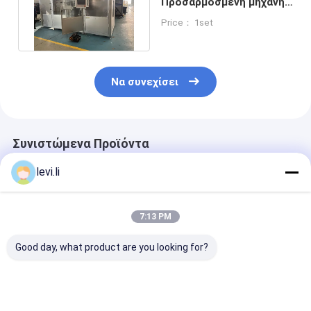
Προσαρμοσμένη μηχανή
σφυρηλατηρίου
Price： 1set
μπουκαλιών PET
Να συνεχίσει
Συνιστώμενα Προϊόντα
levi.li
7:13 PM
Good day, what product are you looking for?
Διπλή σταθμός
Οικονομική
μηχανή χύτευ
πλήρως αυτόματη
Αυτόματη Μηχανή
χτυπήματος h
μηχανή
Φύσησης με
σύστημα IML 
σφυρηλατηρίου
Ενσωματωμένο
100