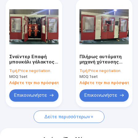
Σναϊντερ Επαφή
Πλήρως αυτόματη
μπουκάλι γάλακτος
μηχανή χύτευσης
συσκευασία
HDPE τεσσάρων
Τιμή:
Price negotiation.
Τιμή:
Price negotiation.
μπουκάλι 4
κοιλότητας για
MOQ:
1set
MOQ:
1set
κοιλότητα
βιομηχανικά
κατοικίδιο μηχανή
Λάβετε την πιο πρόσφατη τιμή
Λάβετε την πιο πρόσφατη τι
φυσήματος
Επικοινωνήστε
Επικοινωνήστε
Δείτε περισσότερων