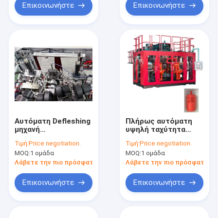
Επικοινωνήστε
Επικοινωνήστε
Αυτόματη Defleshing
Πλήρως αυτόματη
μηχανή
υψηλή ταχύτητα
σχηματοποίησης
στρώματος 20L 30L
Τιμή:
Price negotiation.
Τιμή:
Price negotiation.
χτυπήματος
μηχανών σχήματος
MOQ:
1 ομάδα
MOQ:
1 ομάδα
μπουκαλιών
χτυπήματος
συστημάτων
MP100FD τρία
Λάβετε την πιο πρόσφατη τιμή
Λάβετε την πιο πρόσφατη τι
πλαστική
Επικοινωνήστε
Επικοινωνήστε