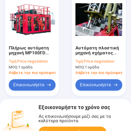
Πλήρως αυτόματη
Αυτόματη πλαστική
μηχανή MP100FD
μηχανή σχήματος
σχηματοποίησης
χτυπήματος
Τιμή:
Price negotiation.
Τιμή:
Price negotiation
χτυπήματος
Defleshing IML με το
MOQ:
1 ομάδα
MOQ:
1 ομάδα
εξώθησης για τα
πλάγιο φύσηγμα
αυτοκινητικά μέρη
Λάβετε την πιο πρόσφατη τιμή
Λάβετε την πιο πρόσφατη τι
Επικοινωνήστε
Επικοινωνήστε
Εξοικονομήστε το χρόνο σας
Ας επικοινωνήσουμε μαζί σας με τα
καλύτερα προϊόντα.