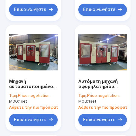
Επικοινωνήστε
Επικοινωνήστε
Μηχανή
Αυτόματη μηχανή
αυτοματοποιημένου
σφυρηλατηρίου
χύτευσης με
μπουκαλιών για
Τιμή:
Price negotiation.
Τιμή:
Price negotiation.
αναπήδηση για
ομαλή και
MOQ:
1set
MOQ:
1set
μπουκάλι γάλακτος
ομοιόμορφη
παραγωγή
Λάβετε την πιο πρόσφατη τιμή
Λάβετε την πιο πρόσφατη τι
Επικοινωνήστε
Επικοινωνήστε