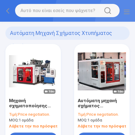
Αυτόματη Μηχανή Σχήματος Χτυπήματος
(141)
Μηχανή
Αυτόματη μηχανή
σχηματοποίησης
σχήματος
χτυπήματος ενιαίων
χτυπήματος
Τιμή:
Price negotiation.
Τιμή:
Price negotiation.
σταθμών IML
μπουκαλιών FMCG
MOQ:
1 ομάδα
MOQ:
1 ομάδα
Λάβετε την πιο πρόσφατη τιμή
Λάβετε την πιο πρόσφατη τι