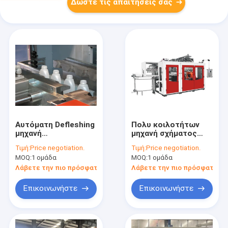
Δώστε τις απαιτήσεις σας
Αυτόματη Defleshing
Πολυ κοιλοτήτων
μηχανή
μηχανή σχήματος
σχηματοποίησης
χτυπήματος
Τιμή:
Price negotiation.
Τιμή:
Price negotiation.
χτυπήματος
εξώθησης αυτόματη
MOQ:
1 ομάδα
MOQ:
1 ομάδα
μπουκαλιών
MP90FS IML για το
συστημάτων
μπουκάλι
Λάβετε την πιο πρόσφατη τιμή
Λάβετε την πιο πρόσφατη τι
πλαστική για το
φυτοφαρμάκων
μπουκάλι λοσιόν
Επικοινωνήστε
Επικοινωνήστε
HDPE 2 στρώματος