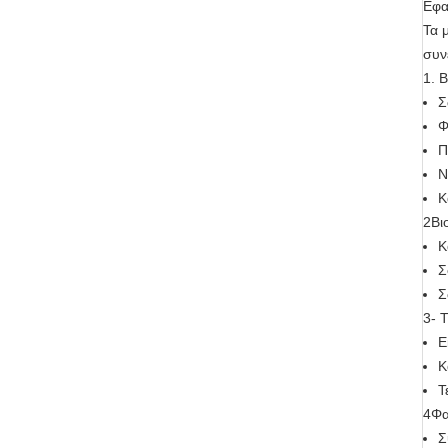
Εφα
Τα 
συν
1. 
Σ
Φ
Π
Ν
Κ
2Βι
Κ
Σ
Σ
3- 
Ε
Κ
Τ
4Φα
Σ