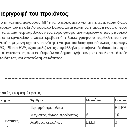
Περιγραφή του προϊόντος:
Το μηχάνημα μόλυβδου MP είναι σχεδιασμένο για την επεξεργασία δια
προϊόντων με υψηλό μοριακό βάρος.Είναι ικανή να παράγει κούφια προ
l, τα οποία περιλαμβάνουν ένα ευρύ φάσμα αντικειμένων όπως μπουκάλια,
κουτιά εργαλείων, πλάκες κρεβατιού, πλάκες γραφείου, καρέκλες και αν
Αυτή η μηχανή έχει την ικανότητα να φυσάει διαφορετικά υλικά, συμπε
PC, PS και EVA, εξασφαλίζοντας παράλληλα μια άψογη διαδικασία παραγω
κατασκευαστές που επιθυμούν να δημιουργήσουν μια ποικιλία από κού
ποιότητας και αποτελεσματικότητας.
νικές παραμέτρους:
στημα
Άρθρο
Μονάδα
Βασικ
Εφαρμόσιμα υλικά
PE PP
Μέγιστος όγκος προϊόντος
Α
10
Βασικές
Αριθμός κεφαλιών
ΕΣΕΤ
3