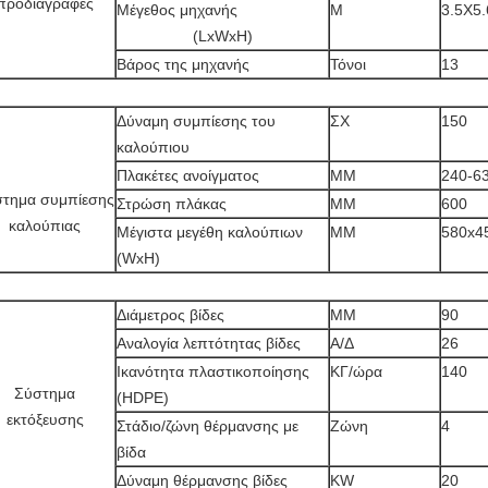
προδιαγραφές
Μέγεθος μηχανής
Μ
3.5X5.
(LxWxH)
Βάρος της μηχανής
Τόνοι
13
Δύναμη συμπίεσης του
ΣΧ
150
καλούπιου
Πλακέτες ανοίγματος
ΜΜ
240-6
τημα συμπίεσης
Στρώση πλάκας
ΜΜ
600
καλούπιας
Μέγιστα μεγέθη καλούπιων
ΜΜ
580x4
(WxH)
Διάμετρος βίδες
ΜΜ
90
Αναλογία λεπτότητας βίδες
Α/Δ
26
Ικανότητα πλαστικοποίησης
ΚΓ/ώρα
140
Σύστημα
(HDPE)
εκτόξευσης
Στάδιο/ζώνη θέρμανσης με
Ζώνη
4
βίδα
Δύναμη θέρμανσης βίδες
KW
20