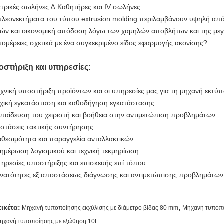
ατρικές σωλήνες ∆ Καθητήρες και IV σωλήνες.
πλεονεκτήματα του τύπου extrusion molding περιλαμβάνουν υψηλή από
κών και οικονομική απόδοση λόγω των χαμηλών αποβλήτων και της με
τομέρειες σχετικά με ένα συγκεκριμένο είδος εφαρμογής ακονίσης?
στήριξη και υπηρεσίες:
εχνική υποστήριξη προϊόντων και οι υπηρεσίες μας για τη μηχανή εκτ
ρχική εγκατάσταση και καθοδήγηση εγκατάστασης
κπαίδευση του χειριστή και βοήθεια στην αντιμετώπιση προβλημάτων
υστάσεις τακτικής συντήρησης
ιαθεσιμότητα και παραγγελία ανταλλακτικών
νημέρωση λογισμικού και τεχνική τεκμηρίωση
πηρεσίες υποστήριξης και επισκευής επί τόπου
υνατότητες εξ αποστάσεως διάγνωσης και αντιμετώπισης προβλημάτων
,
τικέτα:
Μηχανή τυποποίησης εκχύλισης με διάμετρο βίδας 80 mm
Μηχανή τυποπο
ηχανή τυποποίησης με εξώθηση 10L