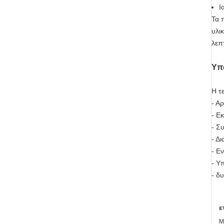
Ι
Τα 
υλι
λεπ
Υπο
Η τ
- Α
- Ε
- Σ
- Δ
- Ε
- Υ
- δ
ε
Μ