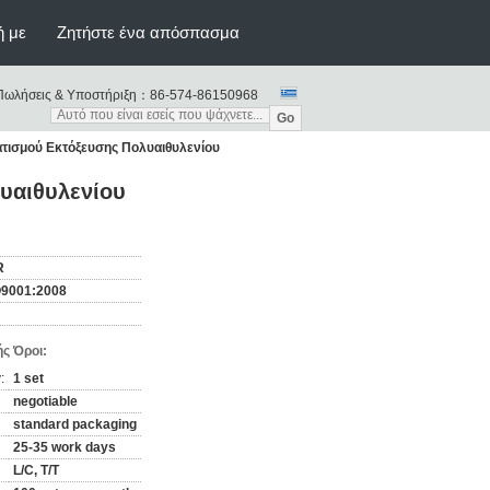
ή με
Ζητήστε ένα απόσπασμα
Πωλήσεις & Υποστήριξη：
86-574-86150968
Go
τισμού Εκτόξευσης Πολυαιθυλενίου
υαιθυλενίου
R
O9001:2008
ς Όροι:
:
1 set
negotiable
standard packaging
25-35 work days
L/C, T/T