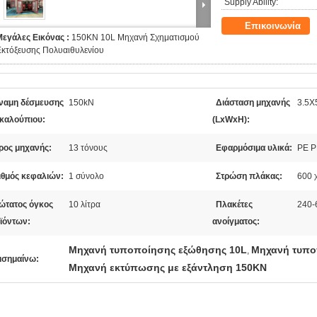
Supply Ability:
Επικοινωνία
Μεγάλες Εικόνας :
150KN 10L Μηχανή Σχηματισμού
Εκτόξευσης Πολυαιθυλενίου
ναμη δέσμευσης
150kN
Διάσταση μηχανής
3.5X
 καλούπιου:
(LxWxH):
ρος μηχανής:
13 τόνους
Εφαρμόσιμα υλικά:
PE P
ιθμός κεφαλιών:
1 σύνολο
Στρώση πλάκας:
600 
ώτατος όγκος
10 λίτρα
Πλακέτες
240
ϊόντων:
ανοίγματος:
Μηχανή τυποποίησης εξώθησης 10L
Μηχανή τυπο
,
ισημαίνω:
Μηχανή εκτύπωσης με εξάντληση 150KN