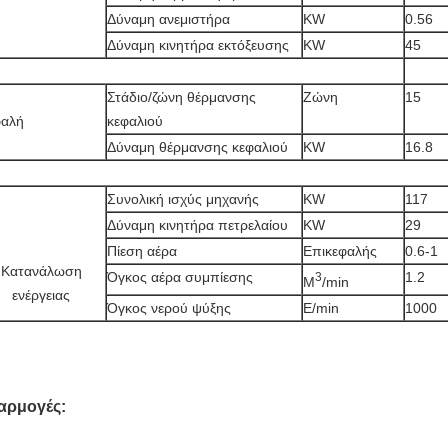
Δύναμη ανεμιστήρα
KW
0.56
Δύναμη κινητήρα εκτόξευσης
KW
45
Στάδιο/ζώνη θέρμανσης
Ζώνη
15
φαλή
κεφαλιού
Δύναμη θέρμανσης κεφαλιού
KW
16.8
Συνολική ισχύς μηχανής
KW
117
Δύναμη κινητήρα πετρελαίου
KW
29
Πίεση αέρα
Επικεφαλής
0.6-1
Κατανάλωση
Όγκος αέρα συμπίεσης
1.2
3
Μ
/min
ενέργειας
Όγκος νερού ψύξης
Ε/min
1000
αρμογές: