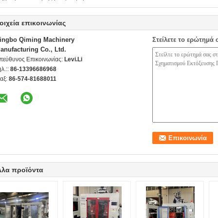
οιχεία επικοινωνίας
ingbo Qiming Machinery
Στείλετε το ερώτημά 
anufacturing Co., Ltd.
πεύθυνος Επικοινωνίας:
Levi.Li
ηλ.::
86-13396686968
αξ:
86-574-81688011
λλα προϊόντα