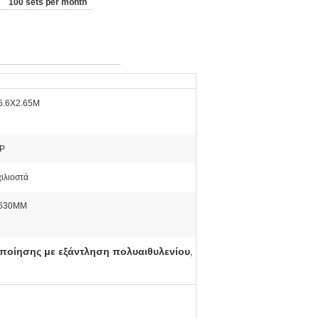
100 sets per month
5.6X2.65M
P
χιλιοστά
-630MM
ποίησης με εξάντληση πολυαιθυλενίου
,