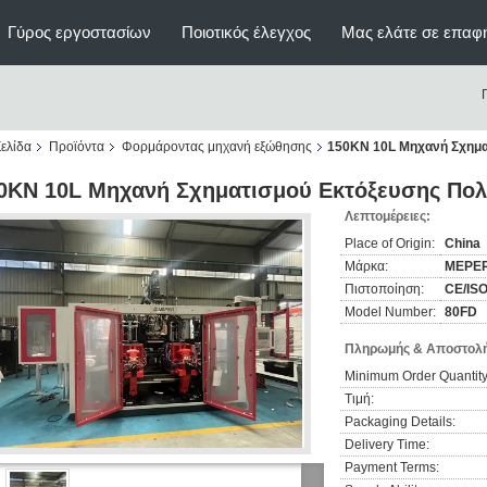
Γύρος εργοστασίων
Ποιοτικός έλεγχος
Μας ελάτε σε επαφ
ελίδα
Προϊόντα
Φορμάροντας μηχανή εξώθησης
150KN 10L Μηχανή Σχημα
0KN 10L Μηχανή Σχηματισμού Εκτόξευσης Πολ
Λεπτομέρειες:
Place of Origin:
China
Μάρκα:
MEPE
Πιστοποίηση:
CE/IS
Model Number:
80FD
Πληρωμής & Αποστολή
Minimum Order Quantity
Τιμή:
Packaging Details:
Delivery Time:
Payment Terms: