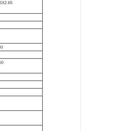
6X2.65
30
50