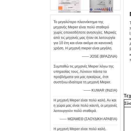
Το μεγαλύτερο πλεονέκτημα της
μηχανής Meper είναι πολύ σταθερό
χωρίς οποιεσδήποτε ανησυχίες. Μερικές
από τις μηχανές μας ήταν σε λειτουργία
για 10 έτη και είναι ακόμα σε κανονική
χρήση. Η μηχανή meper είναι μεγάλη.
—— JOSE (ΒΡΑΖΙΛΙΑ)
Συμπαθώ τις μηχανές Meper λόγω της
υπηρεσίας τους. Λύνουν πάντα τα
προβλήματα για μας εγκαίρως, έτσι
συστήνω ιδιαίτερα τη μηχανή Meper.
—— KUMAR (ΙΝΔΊΑ)
Τεχ
Η μηχανή Meper είναι πολύ καλή. Αν και
Σύ
η χώρα μας είναι πολύ καυτή, οι μηχανές
λειτουργούν πολύ σταθερά.
—— ΜΩΆΜΕΘ (ΣΑΟΥΔΙΚΗ ΑΡΑΒΊΑ)
Η μηχανή Meper είναι πολύ καλή.