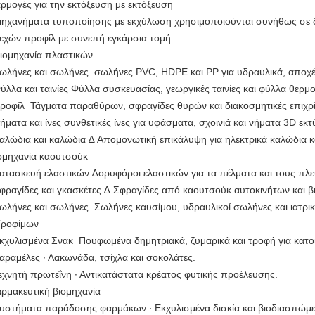
ρμογές για την εκτόξευση με εκτόξευση
μηχανήματα τυποποίησης με εκχύλωση χρησιμοποιούνται συνήθως σε δι
εχών προφίλ με συνεπή εγκάρσια τομή.
Βιομηχανία πλαστικών
ωλήνες και σωλήνες ️ σωλήνες PVC, HDPE και PP για υδραυλικά, αποχέ
ύλλα και ταινίες Φύλλα συσκευασίας, γεωργικές ταινίες και φύλλα θερ
ροφίλ ️ Τάγματα παραθύρων, σφραγίδες θυρών και διακοσμητικές επιχρί
ήματα και ίνες συνθετικές ίνες για υφάσματα, σχοινιά και νήματα 3D ε
αλώδια και καλώδια ∆ Απομονωτική επικάλυψη για ηλεκτρικά καλώδια κ
ομηχανία καουτσούκ
ατασκευή ελαστικών ∆ορυφόροι ελαστικών για τα πέλματα και τους πλε
φραγίδες και γκασκέτες ∆ Σφραγίδες από καουτσούκ αυτοκινήτων και β
ωλήνες και σωλήνες ️ Σωλήνες καυσίμου, υδραυλικοί σωλήνες και ιατρι
Τροφίμων
κχυλισμένα Σνακ ️ Πουφωμένα δημητριακά, ζυμαρικά και τροφή για κατοι
αραμέλες ∙ Λακωνάδα, τσίχλα και σοκολάτες.
εχνητή πρωτεΐνη ∙ Αντικατάστατα κρέατος φυτικής προέλευσης.
ρμακευτική βιομηχανία
υστήματα παράδοσης φαρμάκων ∙ Εκχυλισμένα δισκία και βιοδιασπώμε