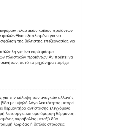
α διαφόρων πλαστικών κοίλων προϊόντων
φιαλώνΕίναι εξοπλισμένο για να
ιασφάλιση της βέλτιστης επεξεργασίας για
κατάλληλη για ένα ευρύ φάσμα
ν πλαστικών προϊόντων.Αν πρέπει να
τοκινήτων, αυτό το μηχάνημα παρέχει
ας για την κάλυψη των αναγκών αλλαγής
α βίδα με υψηλό λόγο λεπτότητας μπορεί
τει θερμαντήρα αντίστασης ελεγχόμενο
ρή λειτουργία.και ομοιόμορφη θέρμανση.
σμένης ακροβολίας μεταξύ δύο
γραμμή λωρίδας ή διπλές στρώσεις