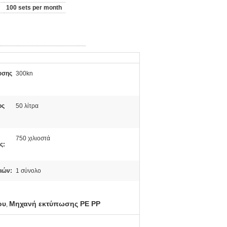
100 sets per month
υσης
300kn
ος
50 λίτρα
750 χιλιοστά
ς:
ιών:
1 σύνολο
ου
Μηχανή εκτύπωσης PE PP
,