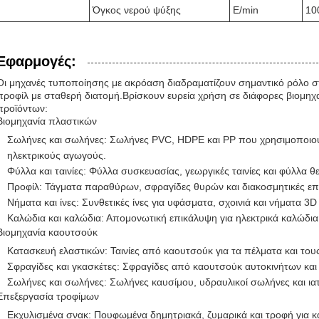
Όγκος νερού ψύξης
Ε/min
10
Εφαρμογές:
Οι μηχανές τυποποίησης με ακρόαση διαδραματίζουν σημαντικό ρόλο 
προφίλ με σταθερή διατομή.Βρίσκουν ευρεία χρήση σε διάφορες βιομηχ
προϊόντων:
Βιομηχανία πλαστικών
Σωλήνες και σωλήνες: Σωλήνες PVC, HDPE και PP που χρησιμοποιού
ηλεκτρικούς αγωγούς.
Φύλλα και ταινίες: Φύλλα συσκευασίας, γεωργικές ταινίες και φύλλα
Προφίλ: Τάγματα παραθύρων, σφραγίδες θυρών και διακοσμητικές επι
Νήματα και ίνες: Συνθετικές ίνες για υφάσματα, σχοινιά και νήματα 3
Καλώδια και καλώδια: Απομονωτική επικάλυψη για ηλεκτρικά καλώδια
Βιομηχανία καουτσούκ
Κατασκευή ελαστικών: Ταινίες από καουτσούκ για τα πέλματα και του
Σφραγίδες και γκασκέτες: Σφραγίδες από καουτσούκ αυτοκινήτων και
Σωλήνες και σωλήνες: Σωλήνες καυσίμου, υδραυλικοί σωλήνες και ιατ
Επεξεργασία τροφίμων
Εκχυλισμένα σνακ: Πουφωμένα δημητριακά, ζυμαρικά και τροφή για κα