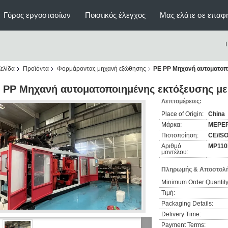
Γύρος εργοστασίων
Ποιοτικός έλεγχος
Μας ελάτε σε επαφ
ελίδα
Προϊόντα
Φορμάροντας μηχανή εξώθησης
PE PP Μηχανή αυτοματοπο
 PP Μηχανή αυτοματοποιημένης εκτόξευσης μ
Λεπτομέρειες:
Place of Origin:
China
Μάρκα:
MEPE
Πιστοποίηση:
CE/IS
Αριθμό
MP110
μοντέλου:
Πληρωμής & Αποστολή
Minimum Order Quantity
Τιμή:
Packaging Details:
Delivery Time:
Payment Terms: