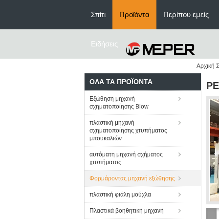
Σπίτι
Προϊόντα
Περίπου εμείς
Ειδήσεις
Αρχική Σ
ΌΛΑ ΤΑ ΠΡΟΪΌΝΤΑ
PE
Εξώθηση μηχανή
σχηματοποίησης Blow
πλαστική μηχανή
σχηματοποίησης χτυπήματος
μπουκαλιών
αυτόματη μηχανή σχήματος
χτυπήματος
Φορμάροντας μηχανή εξώθησης
πλαστική φιάλη μούχλα
Πλαστικά βοηθητική μηχανή