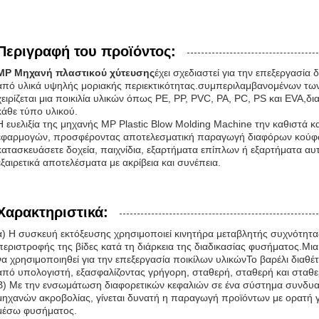
Περιγραφή του προϊόντος:
MP Μηχανή πλαστικού χύτευσης
έχει σχεδιαστεί για την επεξεργασί
από υλικά υψηλής μοριακής περιεκτικότητας.συμπεριλαμβανομένων των 
χειρίζεται μια ποικιλία υλικών όπως PE, PP, PVC, PA, PC, PS και EVA,δ
κάθε τύπο υλικού.
Η ευελιξία της μηχανής MP Plastic Blow Molding Machine την καθιστά 
εφαρμογών, προσφέροντας αποτελεσματική παραγωγή διαφόρων κούφω
κατασκευάσετε δοχεία, παιχνίδια, εξαρτήματα επίπλων ή εξαρτήματα αυ
εξαιρετικά αποτελέσματα με ακρίβεια και συνέπεια.
Χαρακτηριστικά:
α) Η συσκευή εκτόξευσης χρησιμοποιεί κινητήρα μεταβλητής συχνότητ
περιστροφής της βίδες κατά τη διάρκεια της διαδικασίας φυσήματος.Μι
να χρησιμοποιηθεί για την επεξεργασία ποικίλων υλικώνΤο βαρέλι διαθέ
από υπολογιστή, εξασφαλίζοντας γρήγορη, σταθερή, σταθερή και σταθε
Β) Με την ενσωμάτωση διαφορετικών κεφαλιών σε ένα σύστημα συνδυα
μηχανών ακροβολίας, γίνεται δυνατή η παραγωγή προϊόντων με ορατή 
μέσω φυσήματος.