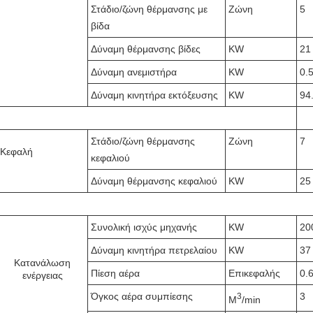
Στάδιο/ζώνη θέρμανσης με
Ζώνη
5
βίδα
Δύναμη θέρμανσης βίδες
KW
21
Δύναμη ανεμιστήρα
KW
0.
Δύναμη κινητήρα εκτόξευσης
KW
94
Στάδιο/ζώνη θέρμανσης
Ζώνη
7
Κεφαλή
κεφαλιού
Δύναμη θέρμανσης κεφαλιού
KW
25
Συνολική ισχύς μηχανής
KW
20
Δύναμη κινητήρα πετρελαίου
KW
37
Κατανάλωση
Πίεση αέρα
Επικεφαλής
0.
ενέργειας
Όγκος αέρα συμπίεσης
3
3
Μ
/min