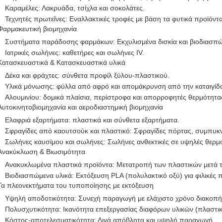
Καραμέλες: Λακρυάδα, τσίχλα και σοκολάτες.
Τεχνητές πρωτεΐνες: Εναλλακτικές τροφές με βάση τα φυτικά προϊόντα
Φαρμακευτική βιομηχανία
Συστήματα παράδοσης φαρμάκων: Εκχυλισμένα δισκία και βιοδιασπ
Ιατρικές σωλήνες: καθετήρες και σωλήνες IV.
Κατασκευαστικά & Κατασκευαστικά υλικά
Δέκα και φράχτες: σύνθετα προφίλ ξύλου-πλαστικού.
Υλικά μόνωσης: φύλλα από αφρό και απομάκρυνση από την καταιγίδ
Αλουμινίου: δομικά πλαίσια, περίστροφα και απορροφητές θερμότητα
Αυτοκινητοβιομηχανία και αεροδιαστημική βιομηχανία
Ελαφριά εξαρτήματα: πλαστικά και σύνθετα εξαρτήματα.
Σφραγίδες από καουτσούκ και πλαστικό: Σφραγίδες πόρτας, συμπυκ
Σωλήνες καυσίμου και σωλήνες: Σωλήνες ανθεκτικές σε υψηλές θερμ
Ανακύκλωση & Βιωσιμότητα
Ανακυκλωμένα πλαστικά προϊόντα: Μετατροπή των πλαστικών μετά τ
Βιοδιασπώμενα υλικά: Εκτόξευση PLA (πολυλακτικό οξύ) για φιλικές 
Τα πλεονεκτήματα του τυποποίησης με εκτόξευση
Υψηλή αποδοτικότητα: Συνεχή παραγωγή με ελάχιστο χρόνο διακοπή
Πολυσχυτικότητα: Ικανότητα επεξεργασίας διαφόρων υλικών (πλαστικ
Κόστος-αποτελεσματικότητα: Λιγά απόβλητα και υψηλή παραγωγή.