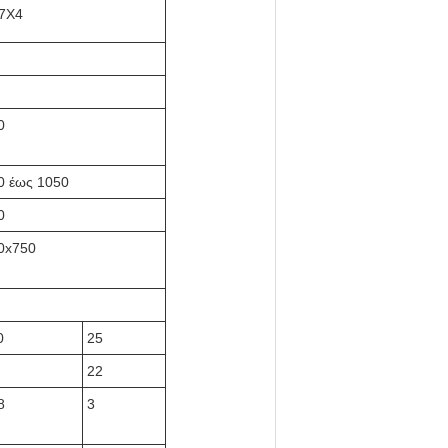
7X4
0
0 έως 1050
0
0x750
0
25
22
8
3