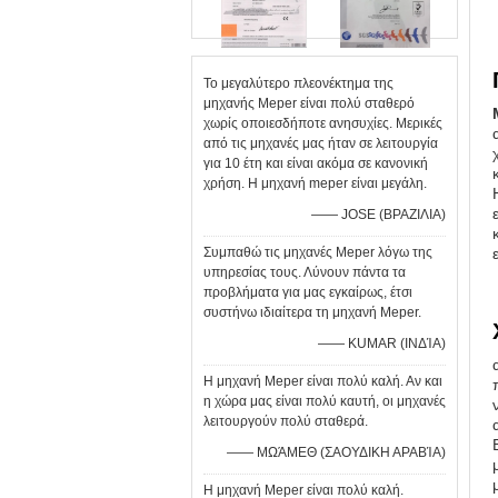
Το μεγαλύτερο πλεονέκτημα της
μηχανής Meper είναι πολύ σταθερό
χωρίς οποιεσδήποτε ανησυχίες. Μερικές
από τις μηχανές μας ήταν σε λειτουργία
για 10 έτη και είναι ακόμα σε κανονική
χρήση. Η μηχανή meper είναι μεγάλη.
—— JOSE (ΒΡΑΖΙΛΙΑ)
Συμπαθώ τις μηχανές Meper λόγω της
υπηρεσίας τους. Λύνουν πάντα τα
προβλήματα για μας εγκαίρως, έτσι
συστήνω ιδιαίτερα τη μηχανή Meper.
—— KUMAR (ΙΝΔΊΑ)
Η μηχανή Meper είναι πολύ καλή. Αν και
η χώρα μας είναι πολύ καυτή, οι μηχανές
λειτουργούν πολύ σταθερά.
—— ΜΩΆΜΕΘ (ΣΑΟΥΔΙΚΗ ΑΡΑΒΊΑ)
Η μηχανή Meper είναι πολύ καλή.