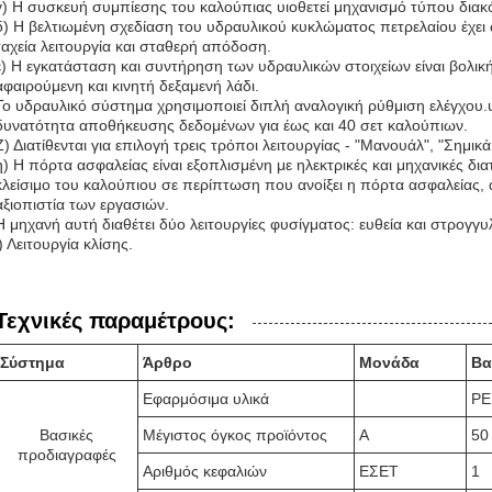
γ) Η συσκευή συμπίεσης του καλούπιας υιοθετεί μηχανισμό τύπου διακ
δ) Η βελτιωμένη σχεδίαση του υδραυλικού κυκλώματος πετρελαίου έχει
ταχεία λειτουργία και σταθερή απόδοση.
ε) Η εγκατάσταση και συντήρηση των υδραυλικών στοιχείων είναι βολική
αφαιρούμενη και κινητή δεξαμενή λάδι.
Το υδραυλικό σύστημα χρησιμοποιεί διπλή αναλογική ρύθμιση ελέγχου.
δυνατότητα αποθήκευσης δεδομένων για έως και 40 σετ καλούπιων.
Ζ) Διατίθενται για επιλογή τρεις τρόποι λειτουργίας - "Μανουάλ", "Σημι
η) Η πόρτα ασφαλείας είναι εξοπλισμένη με ηλεκτρικές και μηχανικές δ
κλείσιμο του καλούπιου σε περίπτωση που ανοίξει η πόρτα ασφαλείας, 
αξιοπιστία των εργασιών.
Η μηχανή αυτή διαθέτει δύο λειτουργίες φυσίγματος: ευθεία και στρογγ
ι) Λειτουργία κλίσης.
Τεχνικές παραμέτρους:
Σύστημα
Άρθρο
Μονάδα
Βα
Εφαρμόσιμα υλικά
PE
Βασικές
Μέγιστος όγκος προϊόντος
Α
50
προδιαγραφές
Αριθμός κεφαλιών
ΕΣΕΤ
1