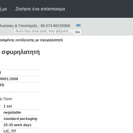
ή με
Ζητήστε ένα απόσπασμα
Πωλήσεις & Υποστήριξη：
86-574-86150968
Go
ιημένης εκτόξευσης με σφυρηλατητή
ε σφυρηλατητή
R
O9001:2008
FD
ς Όροι:
:
1 set
negotiable
standard packaging
25-35 work days
L/C, T/T