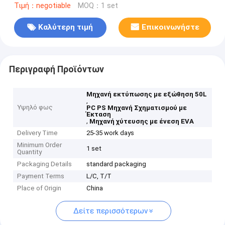
Τιμή：negotiable
MOQ：1 set
Καλύτερη τιμή
Επικοινωνήστε
Περιγραφή Προϊόντων
Μηχανή εκτύπωσης με εξώθηση 50L
,
Υψηλό φως
PC PS Μηχανή Σχηματισμού με
Έκταση
,
Μηχανή χύτευσης με ένεση EVA
Delivery Time
25-35 work days
Minimum Order
1 set
Quantity
Packaging Details
standard packaging
Payment Terms
L/C, T/T
Place of Origin
China
Δείτε περισσότερων