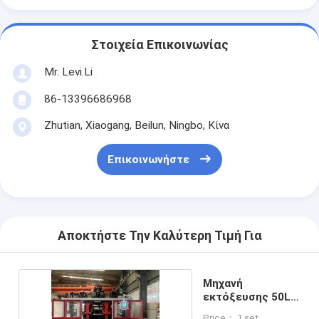
Στοιχεία Επικοινωνίας
Mr. Levi.Li
86-13396686968
Zhutian, Xiaogang, Beilun, Ningbo, Κίνα
Επικοινωνήστε
Αποκτήστε Την Καλύτερη Τιμή Για
Μηχανή
εκτόξευσης 50L
για PC PS και EVA
Price： 1 set