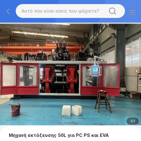
1
/
1
Μηχανή εκτόξευσης 50L για PC PS και EVA