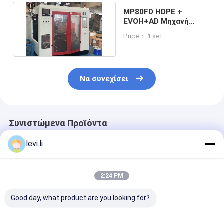
MP80FD HDPE +
EVOH+AD Μηχανή
ψεκασμού πλαστικών
Price： 1 set
φιαλών
Να συνεχίσει
Συνιστώμενα Προϊόντα
levi.li
2:24 PM
Good day, what product are you looking for?
Μηχανή Εξώθησης
Μηχανή χύτευσης με
Μηχανή εκτύ