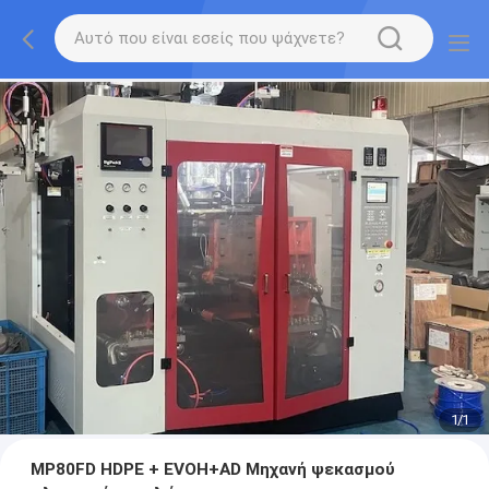
1
/
1
MP80FD HDPE + EVOH+AD Μηχανή ψεκασμού