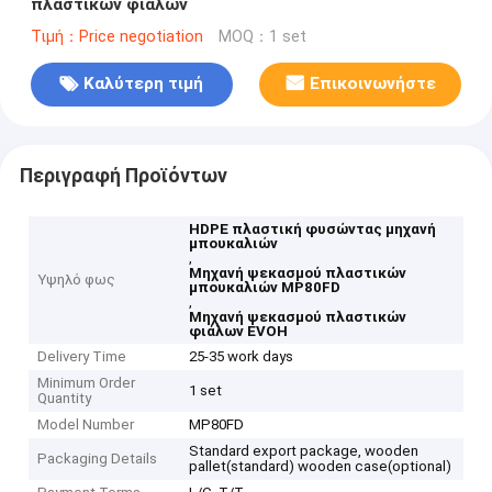
πλαστικών φιαλών
Τιμή：Price negotiation
MOQ：1 set
Καλύτερη τιμή
Επικοινωνήστε
Περιγραφή Προϊόντων
HDPE πλαστική φυσώντας μηχανή
μπουκαλιών
,
Μηχανή ψεκασμού πλαστικών
Υψηλό φως
μπουκαλιών MP80FD
,
Μηχανή ψεκασμού πλαστικών
φιάλων EVOH
Delivery Time
25-35 work days
Minimum Order
1 set
Quantity
Model Number
MP80FD
Standard export package, wooden
Packaging Details
pallet(standard) wooden case(optional)