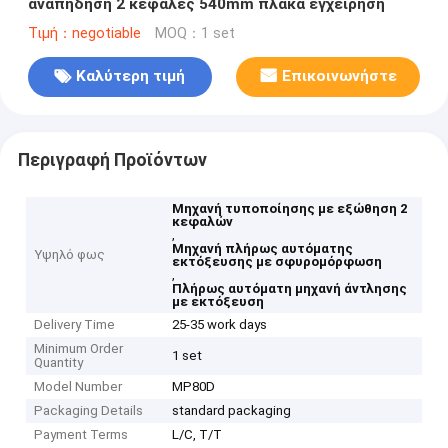
αναπήδηση 2 κεφαλές 540mm πλάκα εγχείρηση
Τιμή：negotiable
MOQ：1 set
Καλύτερη τιμή
Επικοινωνήστε
Περιγραφή Προϊόντων
Μηχανή τυποποίησης με εξώθηση 2
κεφαλών
,
Μηχανή πλήρως αυτόματης
Υψηλό φως
εκτόξευσης με σφυρομόρφωση
,
Πλήρως αυτόματη μηχανή άντλησης
με εκτόξευση
Delivery Time
25-35 work days
Minimum Order
1 set
Quantity
Model Number
MP80D
Packaging Details
standard packaging
Payment Terms
L/C, T/T