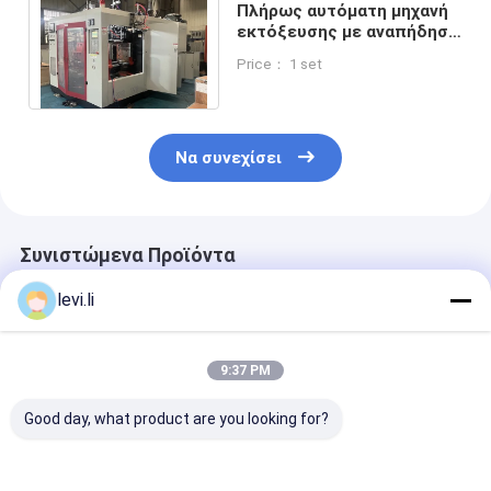
Πλήρως αυτόματη μηχανή
εκτόξευσης με αναπήδηση
2 κεφαλές 540mm πλάκα
Price： 1 set
εγχείρηση
Να συνεχίσει
Συνιστώμενα Προϊόντα
levi.li
9:37 PM
Good day, what product are you looking for?
Μηχανή Εξώθησης
Μηχανή χύτευσης με
Μηχανή εκτύ
Υψηλής Ταχύτητας
εξώθηση διπλής
εκχύλισης με 