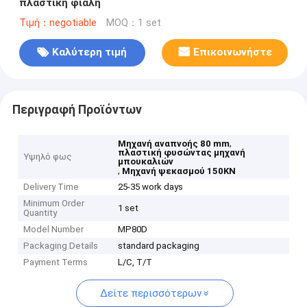
πλαστική φιάλη
Τιμή：negotiable
MOQ：1 set
Καλύτερη τιμή
Επικοινωνήστε
Περιγραφή Προϊόντων
,
Μηχανή αναπνοής 80 mm
πλαστική φυσώντας μηχανή
Υψηλό φως
μπουκαλιών
,
Μηχανή ψεκασμού 150KN
Delivery Time
25-35 work days
Minimum Order
1 set
Quantity
Model Number
MP80D
Packaging Details
standard packaging
Payment Terms
L/C, T/T
Δείτε περισσότερων