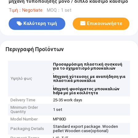
μηχανή τυποποίησης μονό / διπλό καύσιμο καύσιμο
Τιμή：Negotiate
MOQ：1 set
Καλύτερη τιμή
Επικοινωνήστε
Περιγραφή Προϊόντων
Προσαρμόσιμη πλαστική συσκευή
για το σχηματισμό μπουκαλιών
,
Μηχανή χύτευσης με αναπήδηση για
Υψηλό φως
πλαστικά μπουκάλια
,
Μηχανή φυσίγματος μπουκαλιών
hdpe με μία κοιλότητα
Delivery Time
25-35 work days
Minimum Order
1 set
Quantity
Model Number
MP80D
Standard export package. Wooden
Packaging Details
pellet Wooden case(optional)