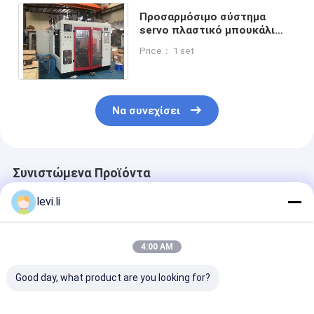
Προσαρμόσιμο σύστημα
servo πλαστικό μπουκάλι
μηχανή τυποποίησης μονό /
Price： 1 set
διπλό καύσιμο καύσιμο
Να συνεχίσει
Συνιστώμενα Προϊόντα
levi.li
4:00 AM
Good day, what product are you looking for?
Υψηλής απόδοσης
Βιομηχανική Μηχανή
Υψηλής απόδ