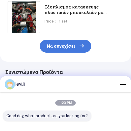
Εξοπλισμός κατασκευής
πλαστικών μπουκαλιών με
ηλεκτρικό κινητήρα και τύπου
Price： 1 set
συμπίεσης ράβδου δέσμης της
σειράς Κ
Να συνεχίσει
Συνιστώμενα Προϊόντα
levi.li
1:23 PM
Good day, what product are you looking for?
Υψηλής απόδοσης
Βιομηχανική Μηχανή
Υψηλής απόδ