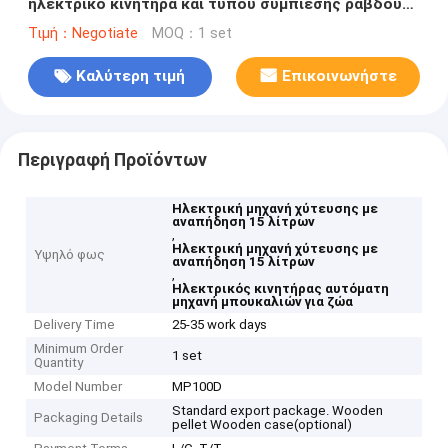
ηλεκτρικό κινητήρα και τύπου συμπίεσης ράβδου
δέσμης της σειράς Κ
Τιμή：Negotiate
MOQ：1 set
Καλύτερη τιμή
Επικοινωνήστε
Περιγραφή Προϊόντων
Ηλεκτρική μηχανή χύτευσης με
αναπήδηση 15 λίτρων
,
Ηλεκτρική μηχανή χύτευσης με
Υψηλό φως
αναπήδηση 15 λίτρων
,
Ηλεκτρικός κινητήρας αυτόματη
μηχανή μπουκαλιών για ζώα
Delivery Time
25-35 work days
Minimum Order
1 set
Quantity
Model Number
MP100D
Standard export package. Wooden
Packaging Details
pellet Wooden case(optional)