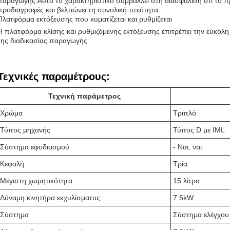
παραγωγής.Αυτό το χαρακτηριστικό συμβάλλει στη διασφάλιση ότι το πρ
προδιαγραφές και βελτιώνει τη συνολική ποιότητα.
Πλατφόρμα εκτόξευσης που κυματίζεται και ρυθμίζεται
Η πλατφόρμα κλίσης και ρυθμιζόμενης εκτόξευσης επιτρέπει την εύκολη
της διαδικασίας παραγωγής.
Τεχνικές παραμέτρους:
Τεχνική παράμετρος
Χρώμα
Τριπλό
Τύπος μηχανής
Τύπος D με IML
Σύστημα εφοδιασμού
- Ναι, ναι.
Κεφαλή
Τρία.
Μέγιστη χωρητικότητα
15 λίτρα
Δύναμη κινητήρα εκχυλίσματος
7.5kW
Σύστημα
Σύστημα ελέγχο