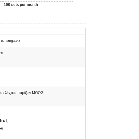
100 sets per month
τοποιημένο
αι.
α ελέγχου παρίζων MOOG
rol
,
ών