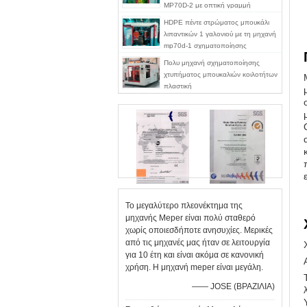
MP70D-2 με οπτική γραμμή
λωρίδας
HDPE πέντε στρώματος μπουκάλι
λιπαντικών 1 γαλονιού με τη μηχανή
mp70d-1 σχηματοποίησης
χτυπήματος γραμμών λουρίδων
Πολυ μηχανή σχηματοποίησης
άποψης
χτυπήματος μπουκαλιών κοιλοτήτων
πλαστική
Το μεγαλύτερο πλεονέκτημα της
μηχανής Meper είναι πολύ σταθερό
χωρίς οποιεσδήποτε ανησυχίες. Μερικές
από τις μηχανές μας ήταν σε λειτουργία
για 10 έτη και είναι ακόμα σε κανονική
χρήση. Η μηχανή meper είναι μεγάλη.
—— JOSE (ΒΡΑΖΙΛΙΑ)