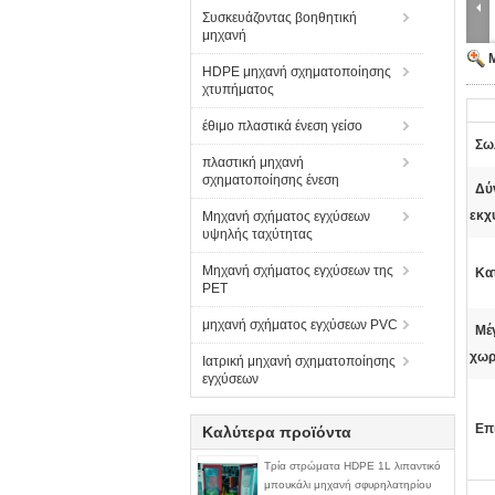
Συσκευάζοντας βοηθητική
μηχανή
HDPE μηχανή σχηματοποίησης
χτυπήματος
έθιμο πλαστικά ένεση γείσο
Σω
πλαστική μηχανή
σχηματοποίησης ένεση
Δύ
εκχ
Μηχανή σχήματος εγχύσεων
υψηλής ταχύτητας
Μηχανή σχήματος εγχύσεων της
Κα
PET
μηχανή σχήματος εγχύσεων PVC
Μέ
χωρ
Ιατρική μηχανή σχηματοποίησης
εγχύσεων
Επ
Καλύτερα προϊόντα
Τρία στρώματα HDPE 1L λιπαντικό
μπουκάλι μηχανή σφυρηλατηρίου