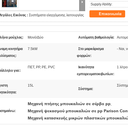
Supply Ability:
Επικοινωνία
Μεγάλες Εικόνας :
Συστήματα ελεγχόμενης λειτουργίας
λήνα μούχλας:
Μονό/Δύο
Αυτόματη βαθμολογία:
Αυτομα
ναμη κινητήρα
7.5kW
Στο μαρκάρισμα
- Ναι, ν
υλίσματος:
φορμών:
ΠΕΤ, PP, PE, PVC
Ικανότητα
1 λίτρο
τάλληλο για::
εμπορευματοκιβωτίων:
γιστη
15L
Σύστημ
Σύστημα:
ητικότητα:
Μηχανή πτήσης μπουκαλιών σε σέρβο pp
,
Μηχανή ψεκασμού μπουκαλιών σε pp Parison Cont
ισημαίνω:
Μηχανή κατασκευής μικρών πλαστικών μπουκαλι