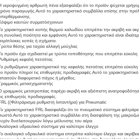
Η νεροψυγμένη αρθρωτή πένα εξασφαλίζει ότι το προϊόν ψύχεται γρήγορ
χρόνο παραγωγής.Αυτό το χαρακτηριστικό συμβάλλει επίσης στην π
υπερθέρμανσης.
Κόψιμο καυτών συρματόσχοινων
Το χαρακτηριστικό κοπής θερμού καλωδίου επιτρέπει την ακριβή και ακ
τη συνολική ποιότητα και εμφάνιση.Αυτό το χαρακτηριστικό είναι ιδιαίτ
περίπλοκες κοπές ή σχήματα.
Τρύπα θέσης για ταχεία αλλαγή μούχλας
Το προϊόν έχει σχεδιαστεί με τρύπα τοποθέτησης που επιτρέπει εύκολη
Ρυθμίσιμη κεφαλή πετσέτας
Το ρυθμιζόμενο χαρακτηριστικό της κεφαλής πετσέτας επιτρέπει εύκολη 
το προϊόν πληροί τις επιθυμητές προδιαγραφές.Αυτό το χαρακτηριστικό ε
απαιτούν διαφορετικό πάχος ή μέγεθος.
Γραμμικός μετασχηματιστής
Ο γραμμικός μετατροπέας παρέχει ακριβή και αξιόπιστη ανατροφοδότηση
τις επιθυμητές προδιαγραφές.
FRL ((Φιλτράρισμα ρυθμιστή λιπαντήρα) για Pneumatic
Το χαρακτηριστικό FRL διασφαλίζει ότι το πνευματικό σύστημα φιλτράρετα
σωστά.Αυτό το χαρακτηριστικό συμβάλλει στη διασφάλιση της μακροζω
τυχόν δυσλειτουργιών λόγω μόλυνσης του αέρα.
Αναλογικό υδραυλικό σύστημα για καλύτερο έλεγχο
Το αναλογικό υδραυλικό σύστημα επιτρέπει καλύτερο έλεγχο και ακρίβεια