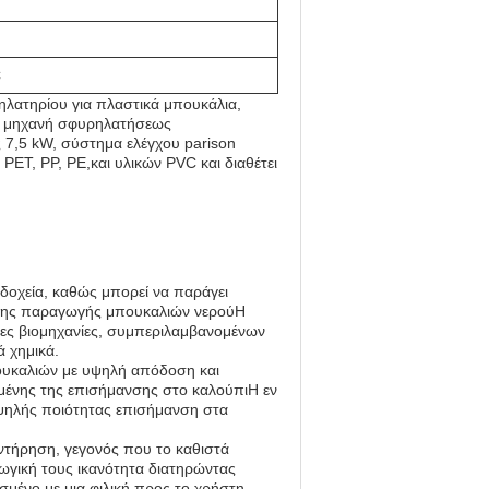
C
ηλατηρίου για πλαστικά μπουκάλια,
η μηχανή σφυρηλατήσεως
 7,5 kW, σύστημα ελέγχου parison
PET, PP, PE,και υλικών PVC και διαθέτει
δοχεία, καθώς μπορεί να παράγει
 της παραγωγής μπουκαλιών νερούΗ
φορες βιομηχανίες, συμπεριλαμβανομένων
 χημικά.
υκαλιών με υψηλή απόδοση και
ένης της επισήμανσης στο καλούπιΗ εν
ν υψηλής ποιότητας επισήμανση στα
υντήρηση, γεγονός που το καθιστά
γωγική τους ικανότητα διατηρώντας
σμένο με μια φιλική προς το χρήστη