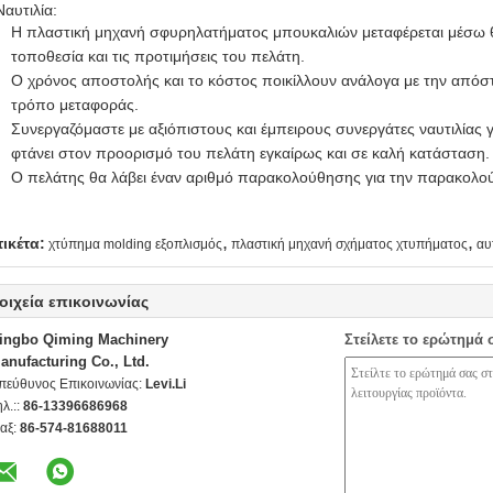
Ναυτιλία:
Η πλαστική μηχανή σφυρηλατήματος μπουκαλιών μεταφέρεται μέσω θ
τοποθεσία και τις προτιμήσεις του πελάτη.
Ο χρόνος αποστολής και το κόστος ποικίλλουν ανάλογα με την απόσ
τρόπο μεταφοράς.
Συνεργαζόμαστε με αξιόπιστους και έμπειρους συνεργάτες ναυτιλίας 
φτάνει στον προορισμό του πελάτη εγκαίρως και σε καλή κατάσταση.
Ο πελάτης θα λάβει έναν αριθμό παρακολούθησης για την παρακολο
,
,
τικέτα:
χτύπημα molding εξοπλισμός
πλαστική μηχανή σχήματος χτυπήματος
αυ
οιχεία επικοινωνίας
ingbo Qiming Machinery
Στείλετε το ερώτημά 
anufacturing Co., Ltd.
πεύθυνος Επικοινωνίας:
Levi.Li
ηλ.::
86-13396686968
αξ:
86-574-81688011