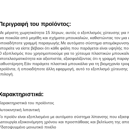
Περιγραφή του προϊόντος:
Με μέγιστη χωρητικότητα 15 λίτρων, αυτός ο εξοπλισμός χύτευσης για π
μια ποικιλία από μεγέθη και σχήματα μπουκαλιών, καθιστώντας τον μι
οποιαδήποτε γραμμή παραγωγής.Με αυτόματο σύστημα απομάκρυνσης 
μπορείτε να είστε βέβαιοι ότι κάθε φιάλη που παράγεται είναι υψηλής πο
Ο εξοπλισμός που χρησιμοποιούμε για το χύτευμα πλαστικών μπουκαλιώ
αποτελεσματικότητα και αξιοπιστία, εξασφαλίζοντας ότι η γραμμή παραγ
καθυστέρηση.Εάν παράγετε πλαστικά μπουκάλια για τη βιομηχανία τρο
προϊόντα, ή οποιαδήποτε άλλη εφαρμογή, αυτό το εξοπλισμό χύτευσης γ
επιλογή.
Χαρακτηριστικά:
Χαρακτηριστικά του προϊόντος
Αυτοκινητική λιπαντική
Το προϊόν είναι εξοπλισμένο με αυτόματο σύστημα λίπανσης που εξασφα
λειτουργία.εξοικονόμηση χρόνου και προσπάθειας και βελτίωση της απο
Υδατοψυγμένο μονωτικό πινέλο