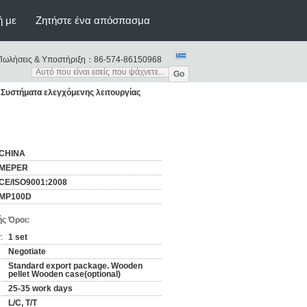
ή με
Ζητήστε ένα απόσπασμα
Πωλήσεις & Υποστήριξη：
86-574-86150968
Go
Συστήματα ελεγχόμενης λειτουργίας
CHINA
MEPER
CE/ISO9001:2008
MP100D
ς Όροι:
:
1 set
Negotiate
Standard export package. Wooden
pellet Wooden case(optional)
25-35 work days
L/C, T/T