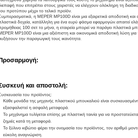
διεπαφή που επιτρέπει στους χειριστές να ελέγχουν ολόκληρη τη διαδ
του προτύπου μέχρι το τελικό προϊόν.
Συμπερασματικά, η MEPER MP100D είναι μια εξαιρετικά αποδοτική και
πλαστικά δοχεία, κατάλληλη για ένα ευρύ φάσμα εφαρμογών.απαιτεί ελ
προμήθειας 100 σετ το μήνα, η εταιρεία μπορεί να παράγει πλαστικά μ
MEPER MP100D είναι μια αξιόπιστη και οικονομικά αποδοτική λύση για 
αυξήσουν την παραγωγική τους ικανότητα.
Προσαρμογή:
Συσκευή και αποστολή:
Συσκευασία του προϊόντος:
Κάθε μονάδα της μηχανής πλαστικού μπουκαλιού είναι συσκευασμένη 
εξασφαλιστεί η ασφαλή μεταφορά.
Το μηχάνημα τυλίγεται επίσης με πλαστική ταινία για να προστατεύετα
ζημιές κατά τη μεταφορά.
Το ξύλινο κιβώτιο φέρει την ονομασία του προϊόντος, τον αριθμό μον
εύκολη αναγνώριση.