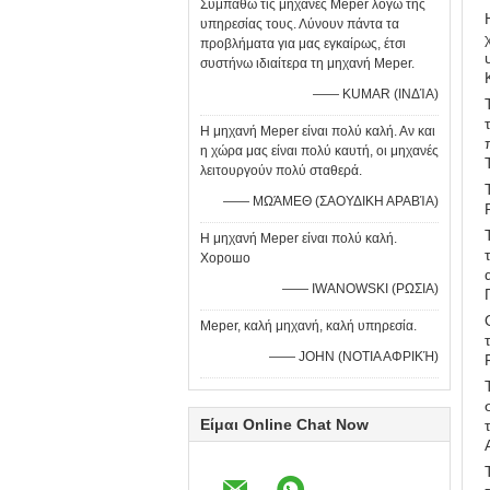
Συμπαθώ τις μηχανές Meper λόγω της
υπηρεσίας τους. Λύνουν πάντα τα
προβλήματα για μας εγκαίρως, έτσι
συστήνω ιδιαίτερα τη μηχανή Meper.
—— KUMAR (ΙΝΔΊΑ)
Η μηχανή Meper είναι πολύ καλή. Αν και
η χώρα μας είναι πολύ καυτή, οι μηχανές
λειτουργούν πολύ σταθερά.
—— ΜΩΆΜΕΘ (ΣΑΟΥΔΙΚΗ ΑΡΑΒΊΑ)
Η μηχανή Meper είναι πολύ καλή.
Хорошо
—— IWANOWSKI (ΡΩΣΙΑ)
Meper, καλή μηχανή, καλή υπηρεσία.
—— JOHN (ΝΟΤΙΑ ΑΦΡΙΚΉ)
Είμαι Online Chat Now