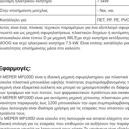
Δύναμη ηλεκτρικού κινητήρα
7.5kW
Στην επισήμανση μούχλας
- Ναι, ναι.
Κατάλληλο για:
ΠΕΤ, PP, PE, PV
Αυτός είναι ένας πίνακας τεχνικών παραμέτρων για ένα εξοπλισμό σφυρ
γνωστό και ως μηχανή σφυρηλατήσεως πλαστικών δοχείων ή αυτόματ
μπουκαλιών.είναι τύπου D με μηχανή IMLΈχει ισχύ κινητήρα εκτόξευσης
MOOG και ισχύ ηλεκτρικού κινητήρα 7,5 kW. Είναι επίσης κατάλληλο για 
δυνατότητες επισήμανσης μέσα στο καλούπι.
Εφαρμογές:
Η MEPER MP100D είναι η ιδανική μηχανή σφυρηλατηρίου για πλαστικά 
εύκολα πλαστικά μπουκάλια υψηλής ποιότητας.συμπεριλαμβανομένης
μηχανή είναι εξαιρετικά ευέλικτη και μπορεί να χρησιμοποιηθεί σε διά
των τροφίμων και των ποτών, των φαρμακευτικών προϊόντων,και οικιακά
Η MEPER MP100D είναι μια αυτόματη μηχανή χύτευσης πλαστικών μπο
ικανότητα παραγωγής έως 1200 μπουκαλιών την ώρα.συμπεριλαμβανομ
λόγω λειτουργία είναι ιδιαίτερα χρήσιμη για τις εταιρείες που απαιτού
προϊόντα τους.
Το MEPER MP100D είναι εύκολο στη λειτουργία και απαιτεί ελάχιστη σ
ιδανική επιλογή για τις εταιρείες που επιθυμούν να αυξήσουν την παρα
ταυτόχρονα χαμηλά τα λειτουργικά τους κόστη.Το μηχάνημα είναι εξοπλι