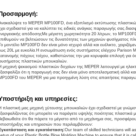
Προσαρμογή:
Ανακαλύψτε το MEPER MP100FD, ένα εξοπλισμό εκτύπωσης πλαστικώ
έχει σχεδιαστεί για να καλύπτει τις ειδικές ανάγκες παραγωγής σας.διασ
ενεργειακής απόδοσηςΜε μέγιστη χωρητικότητα 20 λίτρων, το MP100FD ε
επιθυμούν να βελτιώσουν τις δυνατότητες των μηχανών φυσίγματος πλ
Το μοντέλο MP100FD δεν είναι μόνο ισχυρό αλλά και ευέλικτο, χειριζό
έως 20L με ευκολία.Η ενσωμάτωση ενός συστήματος ελέγχου Parison M
κατανομής πάχους τοίχου, καθιστώντας την μια κορυφαία επιλογή για όσ
φυσήματος πλαστικών μπουκαλιών.
Η μηχανή ψεκασμού πλαστικών δοχείων της MEPER λειτουργεί με ηλεκτρ
εξασφαλίζει ότι η παραγωγή σας δεν είναι μόνο αποτελεσματική αλλά κα
MP100FD του MEPER για μια προηγμένη λύση στις απαιτήσεις παραγ
Υποστήριξη και υπηρεσίες:
Η πλαστική μας μηχανή χύτευσης μπουκαλιών έχει σχεδιαστεί με γνώμον
εξασφαλίζοντας ότι μπορείτε να παράγετε υψηλής ποιότητας πλαστικά 
βεβαιωθείτε ότι θα πάρετε το μέγιστο από το μηχάνημα σας, προσφέρου
υποστήριξης και υπηρεσιών που περιλαμβάνουν:
Εγκατάσταση και εγκατάσταση:
Our team of skilled technicians will as
setup of your Plastic Bottle Blow Molding Machine to ensure that it is ca