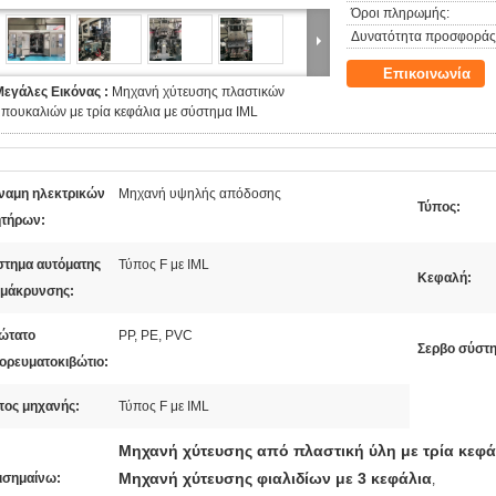
Όροι πληρωμής:
Δυνατότητα προσφοράς
Επικοινωνία
Μεγάλες Εικόνας :
Μηχανή χύτευσης πλαστικών
πουκαλιών με τρία κεφάλια με σύστημα IML
ναμη ηλεκτρικών
Μηχανή υψηλής απόδοσης
Τύπος:
ητήρων:
στημα αυτόματης
Τύπος F με IML
Κεφαλή:
μάκρυνσης:
ώτατο
PP, PE, PVC
Σερβο σύστη
ορευματοκιβώτιο:
πος μηχανής:
Τύπος F με IML
Μηχανή χύτευσης από πλαστική ύλη με τρία κεφά
Μηχανή χύτευσης φιαλιδίων με 3 κεφάλια
ισημαίνω:
,