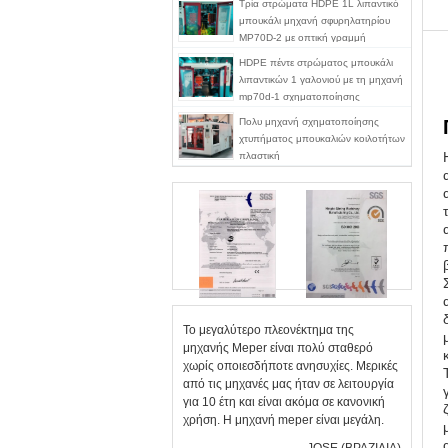
Τρία στρώματα HDPE 1L λιπαντικό
μπουκάλι μηχανή σφυρηλατηρίου
MP70D-2 με οπτική γραμμή
λωρίδας
HDPE πέντε στρώματος μπουκάλι
λιπαντικών 1 γαλονιού με τη μηχανή
mp70d-1 σχηματοποίησης
χτυπήματος γραμμών λουρίδων
Πολυ μηχανή σχηματοποίησης
άποψης
χτυπήματος μπουκαλιών κοιλοτήτων
πλαστική
Το μεγαλύτερο πλεονέκτημα της
μηχανής Meper είναι πολύ σταθερό
χωρίς οποιεσδήποτε ανησυχίες. Μερικές
από τις μηχανές μας ήταν σε λειτουργία
για 10 έτη και είναι ακόμα σε κανονική
χρήση. Η μηχανή meper είναι μεγάλη.