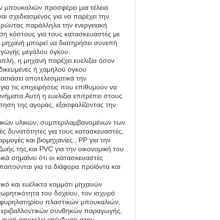
ν μπουκαλιών προσφέρει μια τέλεια
αι σχεδιασμένος για να παρέχει την
τηρώντας παράλληλα την ενεργειακή
ση κόστους για τους κατασκευαστές με
η μηχανή μπορεί να διατηρήσει συνεπή
αγωγής μεγάλου όγκου.
Διπλή, η μηχανή παρέχει ευελιξία όσον
ιδικευμένες ή χαμηλού όγκου
λασιάσει αποτελεσματικά την
ια τις επιχειρήσεις που επιθυμούν να
ήματα.Αυτή η ευελιξία επιτρέπει στους
ηση της αγοράς, εξασφαλίζοντας την
στικών υλικών, συμπεριλαμβανομένων των
ές δυνατότητες για τους κατασκευαστές,
μογές και βιομηχανίες., PP για την
 ζωής της,και PVC για την οικονομική του
ικά σημαίνει ότι οι κατασκευαστές
αιτούνται για τα διάφορα προϊόντα και
κό και ευέλικτο κομμάτι μηχανών
χωρητικότητα του δοχείου, τον ισχυρό
 σφυρηλατηρίου πλαστικών μπουκαλιών,
ν περιβαλλοντικών συνθηκών παραγωγής,
 αυτή αποτελεί επένδυση στην