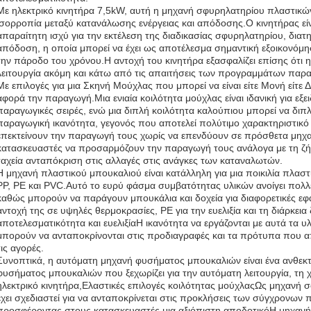
Με ηλεκτρικό κινητήρα 7,5kW, αυτή η μηχανή σφυρηλατηρίου πλαστικώ
ισορροπία μεταξύ κατανάλωσης ενέργειας και απόδοσης.Ο κινητήρας είν
απαραίτητη ισχύ για την εκτέλεση της διαδικασίας σφυρηλατηρίου, δια
απόδοση, η οποία μπορεί να έχει ως αποτέλεσμα σημαντική εξοικονόμη
την πάροδο του χρόνου.Η αντοχή του κινητήρα εξασφαλίζει επίσης ότι 
λειτουργία ακόμη και κάτω από τις απαιτήσεις των προγραμμάτων παρ
Με επιλογές για μια Σκηνή Μούχλας που μπορεί να είναι είτε Μονή είτε 
αφορά την παραγωγή.Μια ενιαία κοιλότητα μούχλας είναι ιδανική για εξε
παραγωγικές σειρές, ενώ μια διπλή κοιλότητα καλούπιου μπορεί να διπ
παραγωγική ικανότητα, γεγονός που αποτελεί πολύτιμο χαρακτηριστικό γ
επεκτείνουν την παραγωγή τους χωρίς να επενδύουν σε πρόσθετα μηχαν
κατασκευαστές να προσαρμόζουν την παραγωγή τους ανάλογα με τη ζήτ
ταχεία ανταπόκριση στις αλλαγές στις ανάγκες των καταναλωτών.
Η μηχανή πλαστικού μπουκαλιού είναι κατάλληλη για μια ποικιλία πλα
PP, PE και PVC.Αυτό το ευρύ φάσμα συμβατότητας υλικών ανοίγει πολλ
καθώς μπορούν να παράγουν μπουκάλια και δοχεία για διαφορετικές εφαρ
αντοχή της σε υψηλές θερμοκρασίες, PE για την ευελιξία και τη διάρκεια
αποτελεσματικότητα και ευελιξίαΗ ικανότητα να εργάζονται με αυτά τα υλ
μπορούν να ανταποκρίνονται στις προδιαγραφές και τα πρότυπα που απ
τις αγορές.
Συνοπτικά, η αυτόματη μηχανή φυσήματος μπουκαλιών είναι ένα ανθεκτι
φυσήματος μπουκαλιών που ξεχωρίζει για την αυτόματη λειτουργία, τη 
ηλεκτρικό κινητήρα,Ελαστικές επιλογές κοιλότητας μούχλαςΩς μηχανή
έχει σχεδιαστεί για να ανταποκρίνεται στις προκλήσεις των σύγχρονω
προσφέροντας στους κατασκευαστές μια αξιόπιστη,αποδοτικόΗ μηχανή