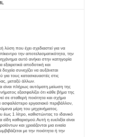
ML
 λύση που έχει σχεδιαστεί για να
πίκεντρο την αποτελεσματικότητα, την
μηχάνημα αυτό ανήκει στην κατηγορία
 εξαιρετικά αποδοτική και
δοχεία συνεχίζει να αυξάνεται
ύ για τους κατασκευαστές στις
ας, μεταξύ άλλων.
ία είναι πλήρως αυτόματη.μείωση της
ματος εξασφαλίζει ότι κάθε βήμα της
ηγεί σε σταθερή ποιότητα και σχήμα
α ασφαλέστερο εργασιακό περιβάλλον,
νούμενα μέρη του μηχανήματος.
ου έως 1 λίτρο, καθιστώντας το ιδανικό
είδη καθαρισμού.Αυτή η ευελιξία είναι
ϊόντων και χρειάζονται μια ενιαία
υμβιβάζεται με την ποιότητα ή την