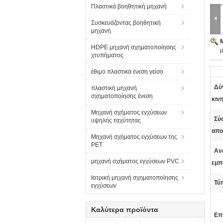
Πλαστικά βοηθητική μηχανή
Συσκευάζοντας βοηθητική
μηχανή
HDPE μηχανή σχηματοποίησης
μ
χτυπήματος
έθιμο πλαστικά ένεση γείσο
Δύ
πλαστική μηχανή
σχηματοποίησης ένεση
κιν
Μηχανή σχήματος εγχύσεων
Σύ
υψηλής ταχύτητας
απο
Μηχανή σχήματος εγχύσεων της
PET
Αν
μηχανή σχήματος εγχύσεων PVC
εμπ
Ιατρική μηχανή σχηματοποίησης
Τύ
εγχύσεων
Καλύτερα προϊόντα
Επ