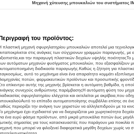
Μηχανή χύτευσης μπουκαλιών του συστήματος I
Περιγραφή του προϊόντος:
Η πλαστική μηχανή σφυρηλατηρίου μπουκαλιών αποτελεί μια τεχνολογική
ανταποκρίνεται στις ανάγκες των σύγχρονων γραμμών παραγωγής, με ε
αξιοπιστία,και την παραγωγή πλαστικών δοχείων υψηλής ποιότηταςΤο 
των αυτόματων μηχανών φυσίγματος μπουκαλιών, που εξασφαλίζουν μια
αυτοματοποιημένη διαδικασία παραγωγής.Καθώς η ζήτηση για πλαστικά 
παγκοσμίως, αυτό το μηχάνημα είναι ένα απαραίτητο κομμάτι εξοπλισμο
βιομηχανίες ποτών, φαρμακευτικών προϊόντων και προσωπικής φροντίδ
Στο επίκεντρο αυτής της μηχανής βρίσκεται η αυτόματη βαθμίδα, η οπο
ανάγκης συνεχούς ανθρώπινης παρέμβασηςΗ αυτόματη φύση του μηχανή
διαδικασίας σφυρηλατηρίου ελέγχεται και εκτελείται με ακρίβεια,που οδ
μπουκαλιούΑυτό το επίπεδο αυτοματοποίησης συμβάλλει επίσης σε έν
καθώς περιορίζει την ανάγκη των χειριστών να αλληλεπιδρούν με τα κι
Το μηχάνημα έχει σχεδιαστεί για να διαχειρίζεται μια χωρητικότητα δοχεί
για ένα ευρύ φάσμα προϊόντων, από μικρά μπουκάλια ποτών έως μεγάλα 
ζωτικής σημασίας για τους κατασκευαστές που παράγουν μια ποικιλία προ
μηχανή που μπορεί να φιλοξενεί διαφορετικά μεγέθη δοχείων χωρίς να σ
αποτελεσματικότητα.