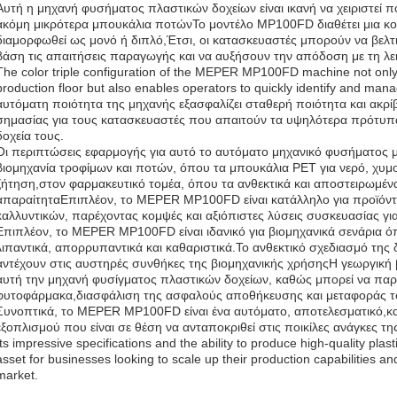
Αυτή η μηχανή φυσήματος πλαστικών δοχείων είναι ικανή να χειριστεί 
ακόμη μικρότερα μπουκάλια ποτώνΤο μοντέλο MP100FD διαθέτει μια κο
διαμορφωθεί ως μονό ή διπλό,Έτσι, οι κατασκευαστές μπορούν να βελτι
βάση τις απαιτήσεις παραγωγής και να αυξήσουν την απόδοση με τη λει
The color triple configuration of the MEPER MP100FD machine not only
production floor but also enables operators to quickly identify and man
αυτόματη ποιότητα της μηχανής εξασφαλίζει σταθερή ποιότητα και ακρίβ
σημασίας για τους κατασκευαστές που απαιτούν τα υψηλότερα πρότυπα 
δοχεία τους.
Οι περιπτώσεις εφαρμογής για αυτό το αυτόματο μηχανικό φυσήματος μ
βιομηχανία τροφίμων και ποτών, όπου τα μπουκάλια PET για νερό, χυμο
ζήτηση,στον φαρμακευτικό τομέα, όπου τα ανθεκτικά και αποστειρωμένα
απαραίτηταΕπιπλέον, το MEPER MP100FD είναι κατάλληλο για προϊόντ
καλλυντικών, παρέχοντας κομψές και αξιόπιστες λύσεις συσκευασίας για 
Επιπλέον, το MEPER MP100FD είναι ιδανικό για βιομηχανικά σενάρια όπ
λιπαντικά, απορρυπαντικά και καθαριστικά.Το ανθεκτικό σχεδιασμό της δ
αντέχουν στις αυστηρές συνθήκες της βιομηχανικής χρήσηςΗ γεωργική 
αυτή την μηχανή φυσίγματος πλαστικών δοχείων, καθώς μπορεί να παρά
φυτοφάρμακα,διασφάλιση της ασφαλούς αποθήκευσης και μεταφοράς τ
Συνοπτικά, το MEPER MP100FD είναι ένα αυτόματο, αποτελεσματικό,κα
εξοπλισμού που είναι σε θέση να ανταποκριθεί στις ποικίλες ανάγκες
Its impressive specifications and the ability to produce high-quality pla
asset for businesses looking to scale up their production capabilities a
market.