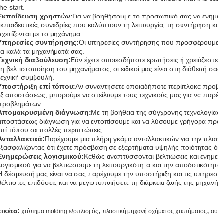
the start.
Εκπαίδευση χρηστών:
Για να βοηθήσουμε το προσωπικό σας να ενημ
εκπαιδευτικές συνεδρίες που καλύπτουν τη λειτουργία, τη συντήρηση κα
σχετίζονται με το μηχάνημα.
Υπηρεσίες συντήρησης:
Οι υπηρεσίες συντήρησης που προσφέρουμε ε
τα καλά τα μηχανήματά σας.
Τεχνική διαβούλευση:
Εάν έχετε οποιεσδήποτε ερωτήσεις ή χρειάζεστε
τη βελτιστοποίηση του μηχανήματος, οι ειδικοί μας είναι στη διάθεσή σ
τεχνική συμβουλή.
Υποστήριξη επί τόπου:
Αν συναντήσετε οποιαδήποτε περίπλοκα προ
εξ αποστάσεως, μπορούμε να στείλουμε τους τεχνικούς μας για να παρέ
προβλημάτων.
Απομακρυσμένη διάγνωση:
Με τη βοήθεια της σύγχρονης τεχνολογί
αποστάσεως διάγνωση για να εντοπίσουμε και να λύσουμε γρήγορα πρ
επί τόπου σε πολλές περιπτώσεις.
Ανταλλακτικά:
Παρέχουμε μια πλήρη γκάμα ανταλλακτικών για την πλασ
εξασφαλίζοντας ότι έχετε πρόσβαση σε εξαρτήματα υψηλής ποιότητας ότ
Ενημερώσεις λογισμικού:
Καθώς αναπτύσσονται βελτιώσεις και ενημ
λογισμικού για να βελτιώσουμε τη λειτουργικότητα και την αποδοτικότη
Η δέσμευσή μας είναι να σας παρέχουμε την υποστήριξη και τις υπηρεσί
βέλτιστες επιδόσεις και να μεγιστοποιήσετε τη διάρκεια ζωής της μηχα
,
,
τικέτα:
χτύπημα molding εξοπλισμός
πλαστική μηχανή σχήματος χτυπήματος
αυ