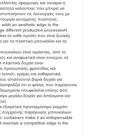
πολλαπλές εφαρμογές και σενάρια.ή
ιλότητα καλούπιας που μπορεί να
στοποιήσουν τις λειτουργίες τους με
τουργία αυτόματης ποιότητας..
 adds an aesthetic edge to the
age different production processesΗ
εια σε κάθε προϊόν.που είναι ζωτικής
για τα πλαστικά μπουκάλια και τα
πουκαλιών είναι τεράστιες, από τη
ύς και αναψυκτικά είναι συνεχώς σε
 πλαστικά δοχεία είναι
α προσωπικής φροντίδας και
λοσιόν, κρέμες και καθαριστικά.
ου απαιτούνται βαριά δοχεία για
ιασφαλίζει ότι οι φιάλες που παράγονται
βιομηχανία επωφελείται επίσης από
γει μεγάλα δοχεία για λιπάσματα και
ους.
ι εξαιρετικά προσαρμόσιμο κομμάτι
 της σύγχρονης παραγωγής μπουκαλιών.
stic containers make it an indispensable
nd maintain a competitive edge in the