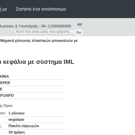
ή με
Ζητήστε ένα απόσπασμα
Πωλήσεις & Υποστήριξη：
86--13396686968
Go
Μηχανή χύτευσης πλαστικών μπουκαλιών με
 κεφάλια με σύστημα IML
HINA
EPER
E
P100FD
ς Όροι:
min:
1 σύνολο
negotiate
ς:
Πακέτο εξαγωγών
30 ημέρες