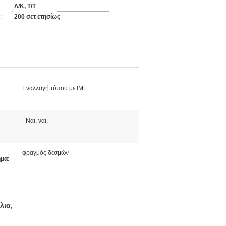
Λ/Κ, Τ/Τ
:
200 σετ ετησίως
Εναλλαγή τύπου με IML
- Ναι, ναι.
φραγμός δεσμών
μα:
λια
,