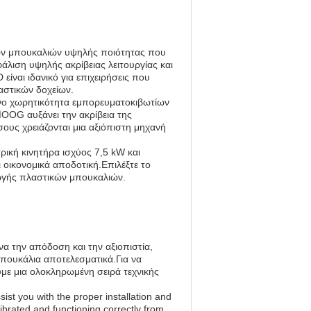
ν μπουκαλιών υψηλής ποιότητας που
φάλιση υψηλής ακρίβειας λειτουργίας και
ίναι ιδανικό για επιχειρήσεις που
αστικών δοχείων.
μενο χωρητικότητα εμπορευματοκιβωτίων
OOG αυξάνει την ακρίβεια της
ους χρειάζονται μια αξιόπιστη μηχανή
ική κινητήρα ισχύος 7,5 kW και
ι οικονομικά αποδοτική.Επιλέξτε το
ωγής πλαστικών μπουκαλιών.
α την απόδοση και την αξιοπιστία,
μπουκάλια αποτελεσματικά.Για να
με μια ολοκληρωμένη σειρά τεχνικής
sist you with the proper installation and
librated and functioning correctly from