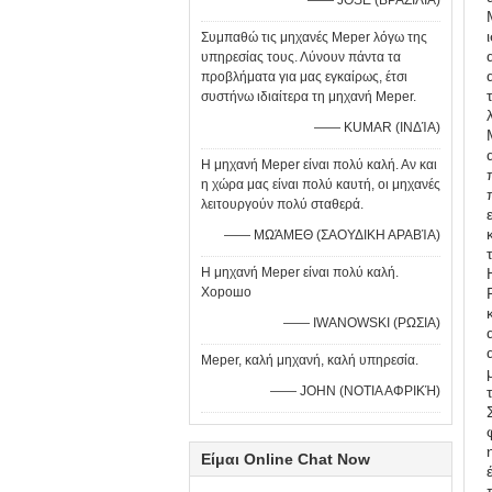
—— JOSE (ΒΡΑΖΙΛΙΑ)
Συμπαθώ τις μηχανές Meper λόγω της
υπηρεσίας τους. Λύνουν πάντα τα
προβλήματα για μας εγκαίρως, έτσι
συστήνω ιδιαίτερα τη μηχανή Meper.
—— KUMAR (ΙΝΔΊΑ)
Η μηχανή Meper είναι πολύ καλή. Αν και
η χώρα μας είναι πολύ καυτή, οι μηχανές
λειτουργούν πολύ σταθερά.
—— ΜΩΆΜΕΘ (ΣΑΟΥΔΙΚΗ ΑΡΑΒΊΑ)
Η μηχανή Meper είναι πολύ καλή.
Хорошо
—— IWANOWSKI (ΡΩΣΙΑ)
Meper, καλή μηχανή, καλή υπηρεσία.
—— JOHN (ΝΟΤΙΑ ΑΦΡΙΚΉ)
Είμαι Online Chat Now