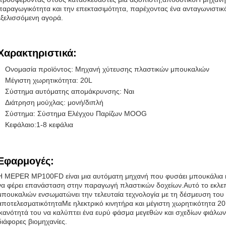
παραγωγικότητα και την επεκτασιμότητα, παρέχοντας ένα ανταγωνιστικ
εξελισσόμενη αγορά.
Χαρακτηριστικά:
Ονομασία προϊόντος: Μηχανή χύτευσης πλαστικών μπουκαλιών
Μέγιστη χωρητικότητα: 20L
Σύστημα αυτόματης απομάκρυνσης: Ναι
Διάτρηση μούχλας: μονή/διπλή
Σύστημα: Σύστημα Ελέγχου Παρίζων MOOG
Κεφάλαιο:1-8 κεφάλια
Εφαρμογές:
Η MEPER MP100FD είναι μια αυτόματη μηχανή που φυσάει μπουκάλια κατ
να φέρει επανάσταση στην παραγωγή πλαστικών δοχείων.Αυτό το εκλ
μπουκαλιών ενσωματώνει την τελευταία τεχνολογία με τη δέσμευση του 
αποτελεσματικότηταΜε ηλεκτρικό κινητήρα και μέγιστη χωρητικότητα 20
ικανότητά του να καλύπτει ένα ευρύ φάσμα μεγεθών και σχεδίων φιάλων,
διάφορες βιομηχανίες.