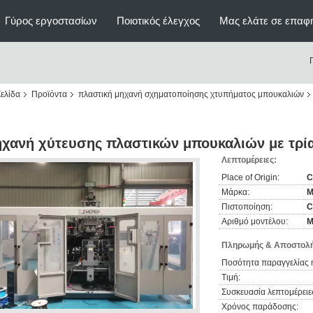
Γύρος εργοστασίων
Ποιοτικός έλεγχος
Μας ελάτε σε επαφ
ελίδα
Προϊόντα
πλαστική μηχανή σχηματοποίησης χτυπήματος μπουκαλιών
χανή χύτευσης πλαστικών μπουκαλιών με τρία
Λεπτομέρειες:
Place of Origin:
C
Μάρκα:
M
Πιστοποίηση:
C
Αριθμό μοντέλου:
M
Πληρωμής & Αποστολή
Ποσότητα παραγγελίας 
Τιμή:
Συσκευασία λεπτομέρειε
Χρόνος παράδοσης: