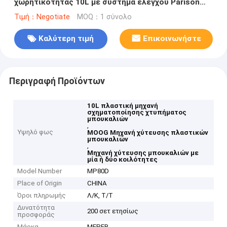
χωρητικότητας 10L με σύστημα ελέγχου Parison
MOOG και μεμονωμένη / διπλή κοιλότητα μούχλας
Τιμή：Negotiate
MOQ：1 σύνολο
Καλύτερη τιμή
Επικοινωνήστε
Περιγραφή Προϊόντων
10L πλαστική μηχανή
σχηματοποίησης χτυπήματος
μπουκαλιών
,
Υψηλό φως
MOOG Μηχανή χύτευσης πλαστικών
μπουκαλιών
,
Μηχανή χύτευσης μπουκαλιών με
μία ή δύο κοιλότητες
Model Number
MP80D
Place of Origin
CHINA
Όροι πληρωμής
Λ/Κ, Τ/Τ
Δυνατότητα
200 σετ ετησίως
προσφοράς
Μάρκα
MEPER