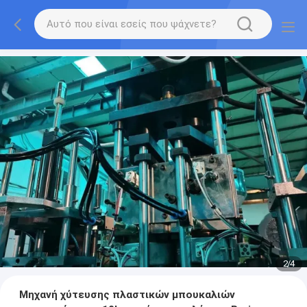
2
/
4
Μηχανή χύτευσης πλαστικών μπουκαλιών