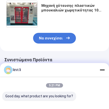
Μηχανή χύτευσης πλαστικών
μπουκαλιών χωρητικότητας 10L
με σύστημα ελέγχου Parison
MOOG και μεμονωμένη / διπλή
κοιλότητα μούχλας
Να συνεχίσει
Συνιστώμενα Προϊόντα
levi.li
5:21 PM
Good day, what product are you looking for?
Υψηλής απόδοσης
Βιομηχανική Μηχανή
Υψηλής απόδ