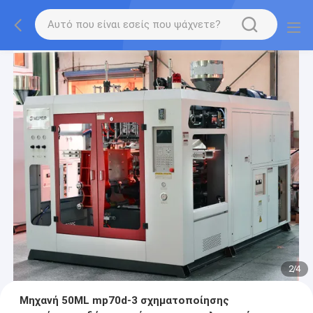
2
/
4
Μηχανή 50ML mp70d-3 σχηματοποίησης