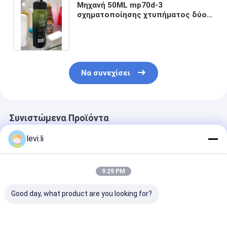
Μηχανή 50ML mp70d-3
σχηματοποίησης χτυπήματος δύο
χρωμάτων για το πλαστικό
μπουκάλι σαμπουάν
Να συνεχίσει
Συνιστώμενα Προϊόντα
levi.li
9:29 PM
Good day, what product are you looking for?
Υψηλής απόδοσης
Βιομηχανική Μηχανή
Υψηλής απόδ
MP μηχανή
Φυσητής 100L για
MP μηχανή