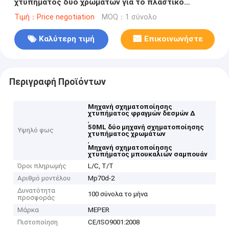
χτυπήματος δύο χρωμάτων για το πλαστικό
μπουκάλι σαμπουάν
Τιμή：Price negotiation
MOQ：1 σύνολο
Καλύτερη τιμή
Επικοινωνήστε
Περιγραφή Προϊόντων
Μηχανή σχηματοποίησης
χτυπήματος φραγμών δεσμών Δ
,
50ML δύο μηχανή σχηματοποίησης
Υψηλό φως
χτυπήματος χρωμάτων
,
Μηχανή σχηματοποίησης
χτυπήματος μπουκαλιών σαμπουάν
Όροι πληρωμής
L/C, T/T
Αριθμό μοντέλου
Mp70d-2
Δυνατότητα
100 σύνολα το μήνα
προσφοράς
Μάρκα
MEPER
Πιστοποίηση
CE/ISO9001:2008