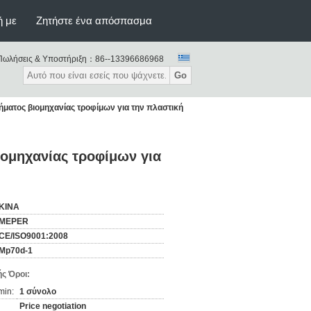
ή με
Ζητήστε ένα απόσπασμα
Πωλήσεις & Υποστήριξη：
86--13396686968
Go
ατος βιομηχανίας τροφίμων για την πλαστική
ομηχανίας τροφίμων για
ΚΙΝΑ
MEPER
CE/ISO9001:2008
Mp70d-1
ς Όροι:
min:
1 σύνολο
Price negotiation