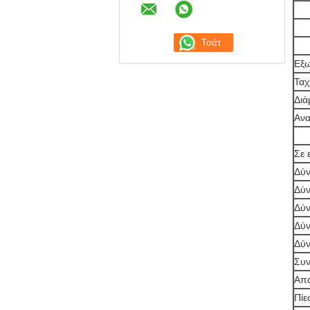
Εξ
Ταχ
Διά
Ανα
Σε 
Δύν
Δύν
Δύν
Δύν
Δύν
Συν
Απα
Πίε