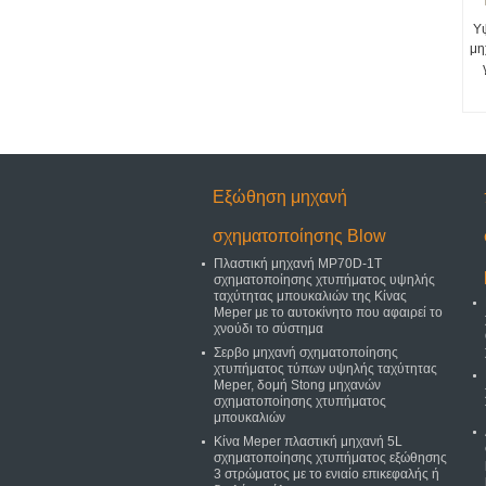
Υ
μη
Εξώθηση μηχανή
σχηματοποίησης Blow
Πλαστική μηχανή MP70D-1T
σχηματοποίησης χτυπήματος υψηλής
ταχύτητας μπουκαλιών της Κίνας
Meper με το αυτοκίνητο που αφαιρεί το
χνούδι το σύστημα
Σερβο μηχανή σχηματοποίησης
χτυπήματος τύπων υψηλής ταχύτητας
Meper, δομή Stong μηχανών
σχηματοποίησης χτυπήματος
μπουκαλιών
Κίνα Meper πλαστική μηχανή 5L
σχηματοποίησης χτυπήματος εξώθησης
3 στρώματος με το ενιαίο επικεφαλής ή