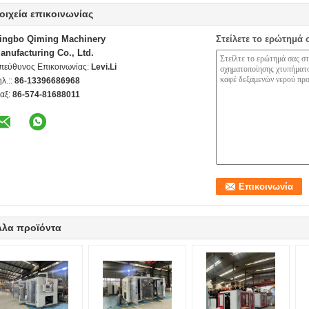
οιχεία επικοινωνίας
ingbo Qiming Machinery
Στείλετε το ερώτημά 
anufacturing Co., Ltd.
πεύθυνος Επικοινωνίας:
Levi.Li
ηλ.::
86-13396686968
αξ:
86-574-81688011
λλα προϊόντα