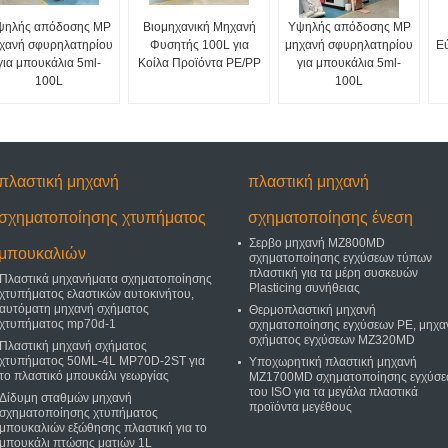
ψηλής απόδοσης MP
Βιομηχανική Μηχανή
Υψηλής απόδοσης MP
χανή σφυρηλατηρίου
Φυσητής 100L για
μηχανή σφυρηλατηρίου
Ε
για μπουκάλια 5ml-
Κοίλα Προϊόντα PE/PP
για μπουκάλια 5ml-
100L
100L
πλαστική μηχανή
πλαστική μηχανή
σχηματοποίησης χτυπήματος
σχηματοποίησης ένεση
Σερβο μηχανή MZ800MD
μπουκαλιών
σχηματοποίησης εγχύσεων τύπων
πλαστική για τα μέρη συσκευών
Πλαστικά μηχανήματα σχηματοποίησης
Plasticing συνήθειας
χτυπήματος ελαστικών αυτοκινήτου,
αυτόματη μηχανή σχήματος
Θερμοπλαστική μηχανή
χτυπήματος mp70d-1
σχηματοποίησης εγχύσεων PE, μηχα
σχήματος εγχύσεων MZ320MD
Πλαστική μηχανή σχήματος
χτυπήματος 50ML-4L MP70D-2ST για
Υποχωρητική πλαστική μηχανή
το πλαστικό μπουκάλι γεωργίας
MZ1700MD σχηματοποίησης εγχύσε
του ISO για τα μεγάλα πλαστικά
Δίδυμη σταθμών μηχανή
προϊόντα μεγέθους
σχηματοποίησης χτυπήματος
μπουκαλιών εξώθησης πλαστική για το
μπουκάλι πτώσης ματιών 1L