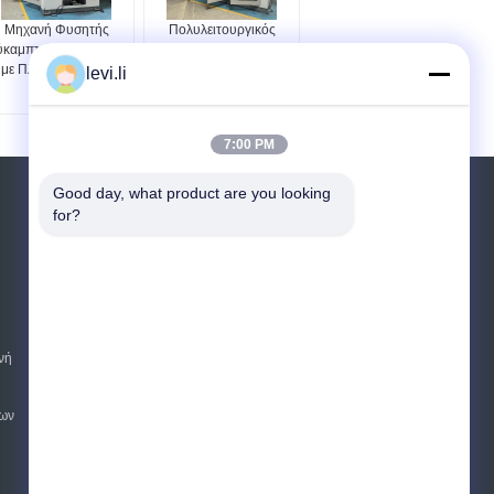
Μηχανή Φυσητής
Πολυλειτουργικός
ύκαμπτης Συχνότητας
χωνευτικός μηχανισμός
με Πλάγια Φύσηση
για αυτοκινητοδυναμικά
levi.li
εξαρτήματα και μεγάλα
βάζα
7:00 PM
Good day, what product are you looking 
Αίτηση κράτησης
for?
Στείλετε
E-Mail
Sitemap
|
νή
Mobile Site
ων