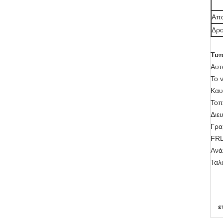
Απα
Δρο
Τυπ
Αυτ
Το 
Καυ
Τοπ
Διε
Γρα
FRL
Ανά
Ταλ
ε