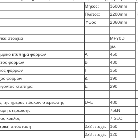
Μήκος:
3600mm
Πλάτος:
2200mm
Ύψος
2360mm
ικά στοιχεία
MP70D
χιλ.
μμικό κτύπημα φορμών
Α
450
άτος φορμών
Β
430
κος φορμών
Γ
350
χος φορμών
Δ
190
ίγοντας κτύπημα
Ε
290
 της ημέρας πλακών στερέωσης
D+E
480
αμη στερέωσης
75kN
ός κύκλος
7 SEC.
τρική απόσταση
2x2 πτυχές
160
2x3 πτυχές
120