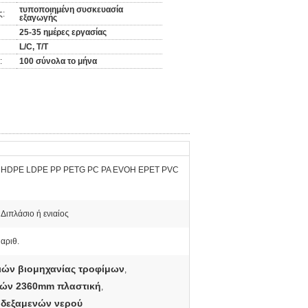
τυποποιημένη συσκευασία
ς:
εξαγωγής
25-35 ημέρες εργασίας
L/C, T/T
:
100 σύνολα το μήνα
HDPE LDPE PP PETG PC PA EVOH EPET PVC
Διπλάσιο ή ενιαίος
αριθ.
ών βιομηχανίας τροφίμων
,
ιών 2360mm πλαστική
,
 δεξαμενών νερού