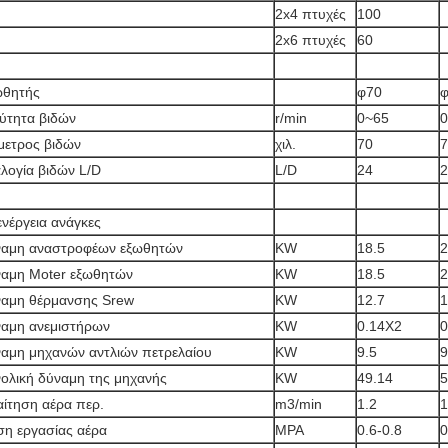
2x4 πτυχές
100
2x6 πτυχές
60
ωθητής
φ70
ύτητα βιδών
r/min
0~65
0
μετρος βιδών
χιλ.
70
7
λογία βιδών L/D
L/D
24
2
ενέργεια ανάγκες
αμη αναστροφέων εξωθητών
KW
18.5
2
αμη Moter εξωθητών
KW
18.5
2
αμη θέρμανσης Srew
KW
12.7
1
αμη ανεμιστήρων
KW
0.14X2
0
αμη μηχανών αντλιών πετρελαίου
KW
9.5
9
ολική δύναμη της μηχανής
KW
49.14
5
ίτηση αέρα περ.
m3/min
1.2
1
ση εργασίας αέρα
MPA
0.6-0.8
0