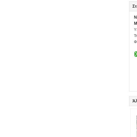
Στ
N
M
Υ
Τ
Φ
Ά