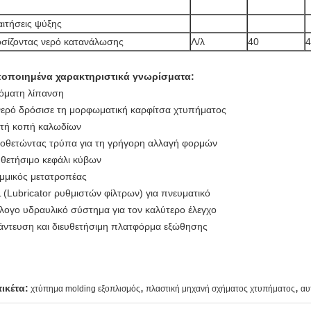
ιτήσεις ψύξης
σίζοντας νερό κατανάλωσης
Λ/λ
40
4
οποιημένα χαρακτηριστικά γνωρίσματα:
όματη λίπανση
νερό δρόσισε τη μορφωματική καρφίτσα χτυπήματος
τή κοπή καλωδίων
οθετώντας τρύπα για τη γρήγορη αλλαγή φορμών
υθετήσιμο κεφάλι κύβων
μμικός μετατροπέας
 (Lubricator ρυθμιστών φίλτρων) για πνευματικό
λογο υδραυλικό σύστημα για τον καλύτερο έλεγχο
άντευση και διευθετήσιμη πλατφόρμα εξώθησης
,
,
τικέτα:
χτύπημα molding εξοπλισμός
πλαστική μηχανή σχήματος χτυπήματος
αυ