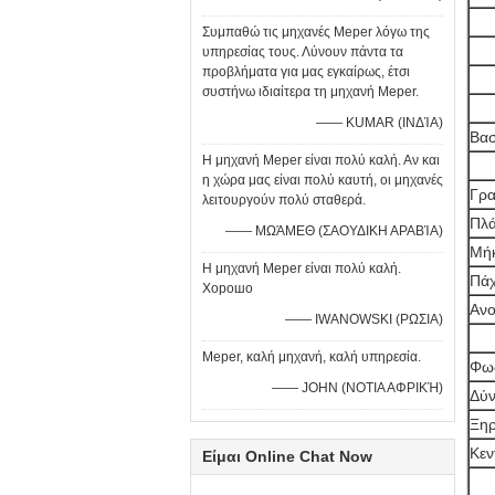
Συμπαθώ τις μηχανές Meper λόγω της
υπηρεσίας τους. Λύνουν πάντα τα
προβλήματα για μας εγκαίρως, έτσι
συστήνω ιδιαίτερα τη μηχανή Meper.
—— KUMAR (ΙΝΔΊΑ)
Βασ
Η μηχανή Meper είναι πολύ καλή. Αν και
η χώρα μας είναι πολύ καυτή, οι μηχανές
Γρα
λειτουργούν πολύ σταθερά.
Πλ
—— ΜΩΆΜΕΘ (ΣΑΟΥΔΙΚΗ ΑΡΑΒΊΑ)
Μή
Η μηχανή Meper είναι πολύ καλή.
Πά
Хорошо
Ανο
—— IWANOWSKI (ΡΩΣΙΑ)
Meper, καλή μηχανή, καλή υπηρεσία.
Φως
—— JOHN (ΝΟΤΙΑ ΑΦΡΙΚΉ)
Δύν
Ξηρ
Κεν
Είμαι Online Chat Now