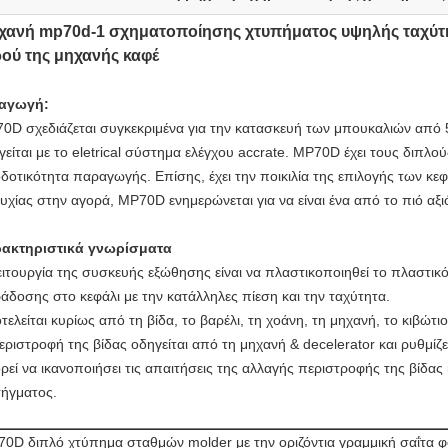
χανή mp70d-1 σχηματοποίησης χτυπήματος υψηλής ταχύτητ
ρού της μηχανής καφέ
αγωγή:
0D σχεδιάζεται συγκεκριμένα για την κατασκευή των μπουκαλιών από 5
γείται με το eletrical σύστημα ελέγχου accrate. MP70D έχει τους διπλο
δοτικότητα παραγωγής. Επίσης, έχει την ποικιλία της επιλογής των κ
τυχίας στην αγορά, MP70D ενημερώνεται για να είναι ένα από το πιό α
ακτηριστικά γνωρίσματα
ειτουργία της συσκευής εξώθησης είναι να πλαστικοποιηθεί το πλαστικ
άδοσης στο κεφάλι με την κατάλληλες πίεση και την ταχύτητα.
τελείται κυρίως από τη βίδα, το βαρέλι, τη χοάνη, τη μηχανή, το κιβώτι
εριστροφή της βίδας οδηγείται από τη μηχανή & decelerator και ρυθμίζ
ρεί να ικανοποιήσει τις απαιτήσεις της αλλαγής περιστροφής της βίδας 
ήγματος.
0D διπλό χτύπημα σταθμών molder με την οριζόντια γραμμική σαΐτα 