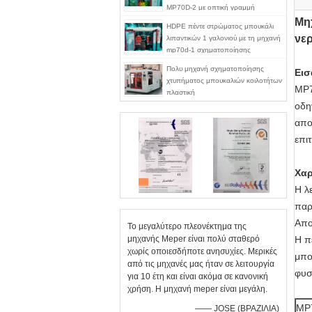
MP70D-2 με οπτική γραμμή
λωρίδας
Μη
HDPE πέντε στρώματος μπουκάλι
νε
λιπαντικών 1 γαλονιού με τη μηχανή
mp70d-1 σχηματοποίησης
χτυπήματος γραμμών λουρίδων
Πολυ μηχανή σχηματοποίησης
Εισ
άποψης
χτυπήματος μπουκαλιών κοιλοτήτων
MP7
πλαστική
οδη
απο
επι
Χαρ
Η λ
παρ
Απο
Το μεγαλύτερο πλεονέκτημα της
μηχανής Meper είναι πολύ σταθερό
Η π
χωρίς οποιεσδήποτε ανησυχίες. Μερικές
μπο
από τις μηχανές μας ήταν σε λειτουργία
φυσ
για 10 έτη και είναι ακόμα σε κανονική
χρήση. Η μηχανή meper είναι μεγάλη.
MP7
—— JOSE (ΒΡΑΖΙΛΙΑ)