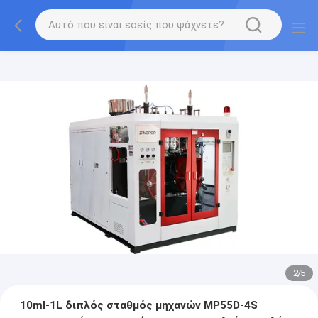
2
/
5
10ml-1L διπλός σταθμός μηχανών MP55D-4S