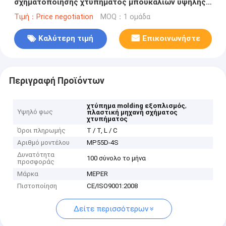
σχηματοποίησης χτυπήματος μπουκαλιών υψηλής
ταχύτητας πλαστικός καλλυντικός με κεφάλι 4
Τιμή：Price negotiation
MOQ：1 ομάδα
κύβων και 2 στρώμα
Καλύτερη τιμή
Επικοινωνήστε
Περιγραφή Προϊόντων
,
χτύπημα molding εξοπλισμός
Υψηλό φως
πλαστική μηχανή σχήματος
χτυπήματος
Όροι πληρωμής
T / T, L / C
Αριθμό μοντέλου
MP55D-4S
Δυνατότητα
100 σύνολο το μήνα
προσφοράς
Μάρκα
MEPER
Πιστοποίηση
CE/ISO9001:2008
Δείτε περισσότερων