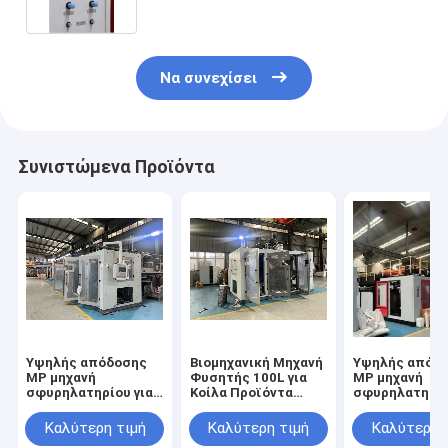
ταχύτητας πλαστικός καλλυντικός
με κεφάλι 4 κύβων και 2 στρώμα
Να συνεχίσει
Συνιστώμενα Προϊόντα
Υψηλής απόδοσης
Βιομηχανική Μηχανή
Υψηλής απόδ
MP μηχανή
Φυσητής 100L για
MP μηχανή
σφυρηλατηρίου για
Κοίλα Προϊόντα
σφυρηλατηρίο
μπουκάλια 5ml-100L
PE/PP
μπουκάλια 5m
Καλύτερη τιμή
Καλύτερη τιμή
Καλύτερη 