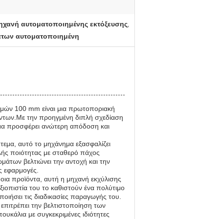
ηχανή αυτοματοποιημένης εκτόξευσης
,
των αυτοματοποιημένη
μών 100 mm είναι μια πρωτοποριακή
όντων.Με την προηγμένη διπλή σχεδίαση
μα προσφέρει ανώτερη απόδοση και
εμα, αυτό το μηχάνημα εξασφαλίζει
λής ποιότητας με σταθερό πάχος
μάτων βελτιώνει την αντοχή και την
ς εφαρμογές.
οια προϊόντα, αυτή η μηχανή εκχύλισης
 αξιοπιστία του το καθιστούν ένα πολύτιμο
οιήσει τις διαδικασίες παραγωγής του.
επιτρέπει την βελτιστοποίηση των
υκάλια με συγκεκριμένες ιδιότητες