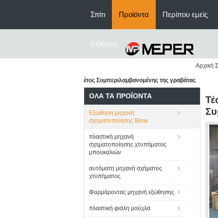
Σπίτι
Προϊόντα
Περίπου εμείς
Ειδήσεις
Αρχική Σ
έτος Συμπεριλαμβανομένης της γραβάτας
ΌΛΑ ΤΑ ΠΡΟΪΌΝΤΑ
Τέ
Συ
Εξώθηση μηχανή
σχηματοποίησης Blow
πλαστική μηχανή
σχηματοποίησης χτυπήματος
μπουκαλιών
αυτόματη μηχανή σχήματος
χτυπήματος
Φορμάροντας μηχανή εξώθησης
πλαστική φιάλη μούχλα