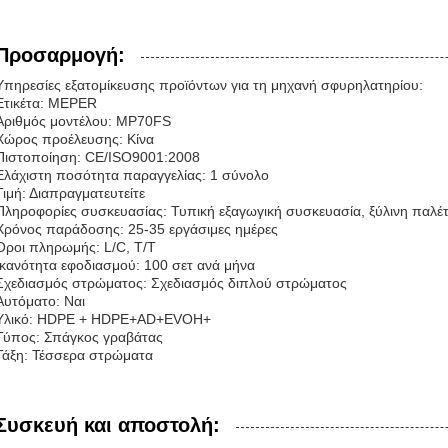
Προσαρμογή:
Υπηρεσίες εξατομίκευσης προϊόντων για τη μηχανή σφυρηλατηρίου:
Ετικέτα: MEPER
Αριθμός μοντέλου: MP70FS
Χώρος προέλευσης: Κίνα
Πιστοποίηση: CE/ISO9001:2008
Ελάχιστη ποσότητα παραγγελίας: 1 σύνολο
Τιμή: Διαπραγματευτείτε
Πληροφορίες συσκευασίας: Τυπική εξαγωγική συσκευασία, ξύλινη παλέτα
Χρόνος παράδοσης: 25-35 εργάσιμες ημέρες
Όροι πληρωμής: L/C, T/T
Ικανότητα εφοδιασμού: 100 σετ ανά μήνα
Σχεδιασμός στρώματος: Σχεδιασμός διπλού στρώματος
Αυτόματο: Ναι
Υλικό: HDPE + HDPE+AD+EVOH+
Τύπος: Σπάγκος γραβάτας
Τάξη: Τέσσερα στρώματα
Συσκευή και αποστολή: