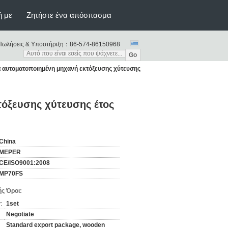
ή με
Ζητήστε ένα απόσπασμα
Πωλήσεις & Υποστήριξη：
86-574-86150968
Go
 αυτοματοποιημένη μηχανή εκτόξευσης χύτευσης
όξευσης χύτευσης έτος
China
MEPER
CE/ISO9001:2008
MP70FS
ς Όροι:
:
1set
Negotiate
Standard export package, wooden