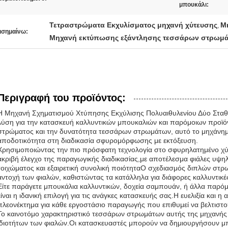
μπουκάλι:
Τετραστρώματα Εκχυλίσματος μηχανή χύτευσης
Μ
,
ισημαίνω:
Μηχανή εκτύπωσης εξάντλησης τεσσάρων στρωμά
Περιγραφή του προϊόντος:
Η Μηχανή Σχηματισμού Χτύπησης Εκχύλισης Πολυαιθυλενίου Δύο Σταθ
λύση για την κατασκευή καλλυντικών μπουκαλιών και παρόμοιων προϊ
στρώματος και την δυνατότητα τεσσάρων στρωμάτων, αυτό το μηχάνη
αποδοτικότητα στη διαδικασία σφυρομόρφωσης με εκτόξευση.
Χρησιμοποιώντας την πιο πρόσφατη τεχνολογία στο σφυρηλατημένο χύτ
ακριβή έλεγχο της παραγωγικής διαδικασίας,με αποτέλεσμα φιάλες υψη
τοιχώματος και εξαιρετική συνολική ποιότηταΟ σχεδιασμός διπλών στρω
αντοχή των φιαλών, καθιστώντας τα κατάλληλα για διάφορες καλλυντικέ
Είτε παράγετε μπουκάλια καλλυντικών, δοχεία σαμπουάν, ή άλλα παρόμ
είναι η ιδανική επιλογή για τις ανάγκες κατασκευής σας.Η ευελιξία και η
πλεονέκτημα για κάθε εργοστάσιο παραγωγής που επιθυμεί να βελτιστοπ
Το καινοτόμο χαρακτηριστικό τεσσάρων στρωμάτων αυτής της μηχανής 
ιδιοτήτων των φιαλών.Οι κατασκευαστές μπορούν να δημιουργήσουν μπο