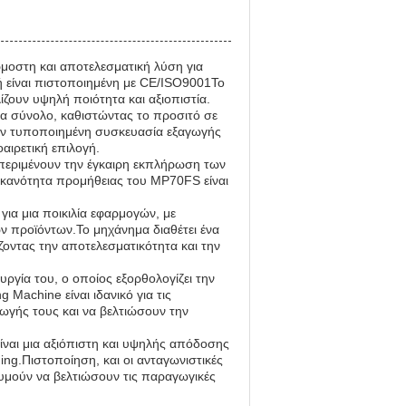
μοστη και αποτελεσματική λύση για
ή είναι πιστοποιημένη με CE/ISO9001Το
ζουν υψηλή ποιότητα και αξιοπιστία.
α σύνολο, καθιστώντας το προσιτό σε
ουν τυποποιημένη συσκευασία εξαγωγής
αιρετική επιλογή.
περιμένουν την έγκαιρη εκπλήρωση των
ικανότητα προμήθειας του MP70FS είναι
για μια ποικιλία εφαρμογών, με
 προϊόντων.Το μηχάνημα διαθέτει ένα
οντας την αποτελεσματικότητα και την
ργία του, ο οποίος εξορθολογίζει την
 Machine είναι ιδανικό για τις
γωγής τους και να βελτιώσουν την
ναι μια αξιόπιστη και υψηλής απόδοσης
ming.Πιστοποίηση, και οι ανταγωνιστικές
ιθυμούν να βελτιώσουν τις παραγωγικές