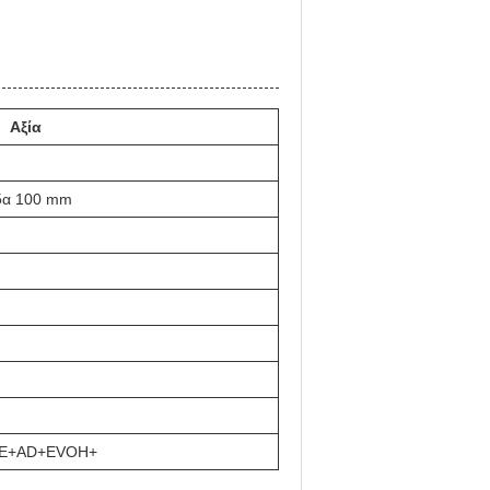
Αξία
ίδα 100 mm
DPE+AD+EVOH+