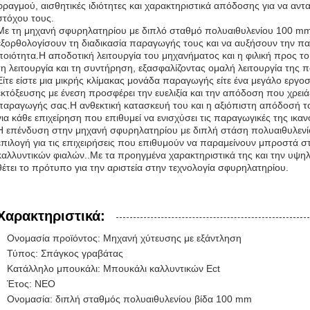
φραγμού, αισθητικές ιδιότητες και χαρακτηριστικά απόδοσης για να αντ
στόχου τους.
Με τη μηχανή σφυρηλατηρίου με διπλό σταθμό πολυαιθυλενίου 100 mm
εξορθολογίσουν τη διαδικασία παραγωγής τους και να αυξήσουν την π
ποιότητα.Η αποδοτική λειτουργία του μηχανήματος και η φιλική προς τ
τη λειτουργία και τη συντήρηση, εξασφαλίζοντας ομαλή λειτουργία της
Είτε είστε μια μικρής κλίμακας μονάδα παραγωγής είτε ένα μεγάλο εργ
εκτόξευσης με ένεση προσφέρει την ευελιξία και την απόδοση που χρειά
παραγωγής σας.Η ανθεκτική κατασκευή του και η αξιόπιστη απόδοσή τ
για κάθε επιχείρηση που επιθυμεί να ενισχύσει τις παραγωγικές της ικαν
Η επένδυση στην μηχανή σφυρηλατηρίου με διπλή στάση πολυαιθυλενίο
επιλογή για τις επιχειρήσεις που επιθυμούν να παραμείνουν μπροστά 
καλλυντικών φιαλών..Με τα προηγμένα χαρακτηριστικά της και την υψ
θέτει το πρότυπο για την αριστεία στην τεχνολογία σφυρηλατηρίου.
Χαρακτηριστικά:
Ονομασία προϊόντος: Μηχανή χύτευσης με εξάντληση
Τύπος: Σπάγκος γραβάτας
Κατάλληλο μπουκάλι: Μπουκάλι καλλυντικών Ect
Έτος: ΝΕΟ
Ονομασία: διπλή σταθμός πολυαιθυλενίου βίδα 100 mm