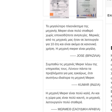
Επ
Το μεγαλύτερο πλεονέκτημα της
μηχανής Meper είναι πολύ σταθερό
χωρίς οποιεσδήποτε ανησυχίες. Μερικές
από τις μηχανές μας ήταν σε λειτουργία
για 10 έτη και είναι ακόμα σε κανονική
χρήση. Η μηχανή meper είναι μεγάλη.
—— JOSE (ΒΡΑΖΙΛΙΑ)
Συμπαθώ τις μηχανές Meper λόγω της
υπηρεσίας τους. Λύνουν πάντα τα
προβλήματα για μας εγκαίρως, έτσι
συστήνω ιδιαίτερα τη μηχανή Meper.
—— KUMAR (ΙΝΔΊΑ)
Η μηχανή Meper είναι πολύ καλή. Αν και
η χώρα μας είναι πολύ καυτή, οι μηχανές
λειτουργούν πολύ σταθερά.
—— ΜΩΆΜΕΘ (ΣΑΟΥΔΙΚΗ ΑΡΑΒΊΑ)