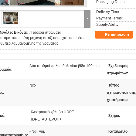
Packaging Details:
Delivery Time:
Payment Terms:
Supply Ability:
Μεγάλες Εικόνας :
Τέσσερα στρώματα
Επικοινωνία
υτοματοποιημένη μηχανή εκτόξευσης χύτευσης έτος
Συμπεριλαμβανομένης της γραβάτας
Δύο σταθμοί πολυαιθυλενίου βίδα 100 mm
Σχεδιασμός
ομασία:
στρωμάτων:
Νέο
Τύπος
ος:
σχηματοποίησης
χτυπήματος:
Ηλεκτρονικό χάλυβα HDPE +
κό:
Σχήμα:
HDPE+AD+EVOH+
- Ναι, ναι.
Κατάλληλο
τοματοποιημένο: