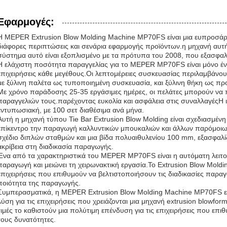
Εφαρμογές:
Η MEPER Extrusion Blow Molding Machine MP70FS είναι μια ευπροσάρ
διάφορες περιπτώσεις και σενάρια εφαρμογής προϊόντων.η μηχανή αυτ
σύστημα αυτό είναι εξοπλισμένο με τα πρότυπα του 2008, που εξασφαλί
Η ελάχιστη ποσότητα παραγγελίας για το MEPER MP70FS είναι μόνο έν
επιχειρήσεις κάθε μεγέθους.Οι λεπτομέρειες συσκευασίας περιλαμβάν
με ξύλινη παλέτα ως τυποποιημένη συσκευασία, και ξύλινη θήκη ως προ
Με χρόνο παράδοσης 25-35 εργάσιμες ημέρες, οι πελάτες μπορούν να 
παραγγελιών τους.παρέχοντας ευκολία και ασφάλεια στις συναλλαγέςΗ 
εντυπωσιακή, με 100 σετ διαθέσιμα ανά μήνα.
Αυτή η μηχανή τύπου Tie Bar Extrusion Blow Molding είναι σχεδιασμένη 
επίκεντρο την παραγωγή καλλυντικών μπουκαλιών και άλλων παρόμοιων
σχέδιο διπλών σταθμών και μια βίδα πολυαιθυλενίου 100 mm, εξασφαλίζ
ακρίβεια στη διαδικασία παραγωγής.
Ένα από τα χαρακτηριστικά του MEPER MP70FS είναι η αυτόματη λειτου
παραγωγή και μειώνει τη χειρωνακτική εργασία.Το Extrusion Blow Molding
επιχειρήσεις που επιθυμούν να βελτιστοποιήσουν τις διαδικασίες παρα
ποιότητα της παραγωγής.
Συμπερασματικά, η MEPER Extrusion Blow Molding Machine MP70FS εί
λύση για τις επιχειρήσεις που χρειάζονται μια μηχανή extrusion blowfor
τιμές το καθιστούν μια πολύτιμη επένδυση για τις επιχειρήσεις που επ
τους δυνατότητες.