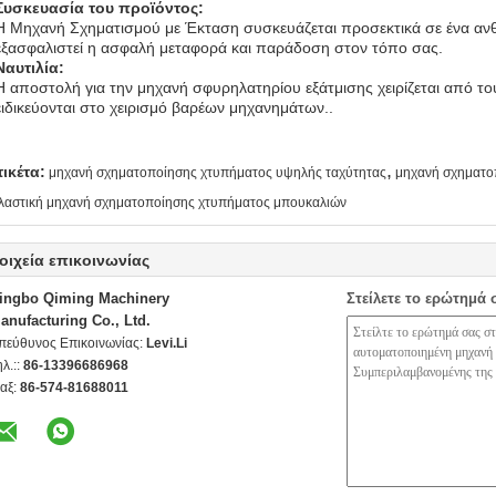
Συσκευασία του προϊόντος:
Η Μηχανή Σχηματισμού με Έκταση συσκευάζεται προσεκτικά σε ένα ανθεκ
εξασφαλιστεί η ασφαλή μεταφορά και παράδοση στον τόπο σας.
Ναυτιλία:
Η αποστολή για την μηχανή σφυρηλατηρίου εξάτμισης χειρίζεται από τ
ειδικεύονται στο χειρισμό βαρέων μηχανημάτων..
,
τικέτα:
μηχανή σχηματοποίησης χτυπήματος υψηλής ταχύτητας
μηχανή σχηματο
λαστική μηχανή σχηματοποίησης χτυπήματος μπουκαλιών
οιχεία επικοινωνίας
ingbo Qiming Machinery
Στείλετε το ερώτημά 
anufacturing Co., Ltd.
πεύθυνος Επικοινωνίας:
Levi.Li
ηλ.::
86-13396686968
αξ:
86-574-81688011