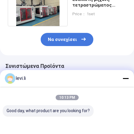
τετραστρώματος
εκχύλισης υψηλής
Price： 1set
απόδοσης
Να συνεχίσει
Συνιστώμενα Προϊόντα
levi.li
10:13 PM
Good day, what product are you looking for?
MP100FD Μηχανή
Μηχανή παραγωγής
Πλήρως Αυτό
χύτευσης με
πλαστικών φιαλών
Μηχανή Φυση
εξάντληση για
MP100FD με 3
Εξώθησης για