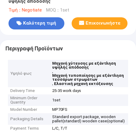
υψηλής απόδοσης
Τιμή：Negotiate
MOQ：1set
Καλύτερη τιμή
Επικοινωνήστε
Περιγραφή Προϊόντων
Μηχανή χύτευσης με εξάντληση
υψηλής απόδοσης
,
Υψηλό φως
Μηχανή τυποποίησης με εξάντληση
τεσσάρων στρωμάτων
,
Ελαστική μηχανή εκτόξευσης
Delivery Time
25-35 work days
Minimum Order
1set
Quantity
Model Number
MP70FS
Standard export package, wooden
Packaging Details
pallet(standard) wooden case(optional)
Payment Terms
L/C, T/T