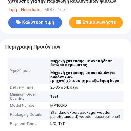
χύτευσης για την παραγωγή καλλυντικών φιαλών
Τιμή：Negotiate
MOQ：1set
Καλύτερη τιμή
Επικοινωνήστε
Περιγραφή Προϊόντων
Μηχανή χύτευσης με αναπήδηση
διπλού στρώματος
,
Υψηλό φως
Μηχανή χύτευσης μπουκαλιών για
καλλυντικά
,
μηχανή χύτευσης με εξώθηση hdpe
Delivery Time
25-35 work days
Minimum Order
1set
Quantity
Model Number
MP100FD
Standard export package, wooden
Packaging Details
pallet(standard) wooden case(optional)
Payment Terms
L/C, T/T