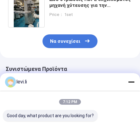
μηχανή χύτευσης για την
παραγωγή καλλυντικών φιαλών
Price： 1set
Να συνεχίσει
Συνιστώμενα Προϊόντα
levi.li
7:12 PM
Good day, what product are you looking for?
MP100FD Μηχανή
Μηχανή παραγωγής
Πλήρως Αυτό
χύτευσης με
πλαστικών φιαλών
Μηχανή Φυση
εξάντληση για
MP100FD με 3
Εξώθησης για