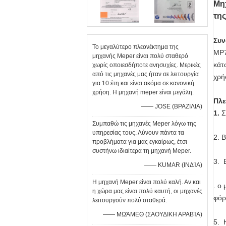
Μη
της
Συν
Το μεγαλύτερο πλεονέκτημα της
MP7
μηχανής Meper είναι πολύ σταθερό
κάτ
χωρίς οποιεσδήποτε ανησυχίες. Μερικές
από τις μηχανές μας ήταν σε λειτουργία
χρή
για 10 έτη και είναι ακόμα σε κανονική
χρήση. Η μηχανή meper είναι μεγάλη.
Πλε
—— JOSE (ΒΡΑΖΙΛΙΑ)
1.
Σ
Συμπαθώ τις μηχανές Meper λόγω της
υπηρεσίας τους. Λύνουν πάντα τα
2.
Β
προβλήματα για μας εγκαίρως, έτσι
συστήνω ιδιαίτερα τη μηχανή Meper.
3. 
—— KUMAR (ΙΝΔΊΑ)
Η μηχανή Meper είναι πολύ καλή. Αν και
. ο
η χώρα μας είναι πολύ καυτή, οι μηχανές
φόρ
λειτουργούν πολύ σταθερά.
—— ΜΩΆΜΕΘ (ΣΑΟΥΔΙΚΗ ΑΡΑΒΊΑ)
5. 