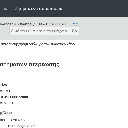
ή με
Ζητήστε ένα απόσπασμα
Πωλήσεις & Υποστήριξη：
86--13396686968
Go
στερέωσης τραβερσών για τον πλαστικό κάδο
υστημάτων στερέωσης
Κίνα
MEPER
CE/ISO9001:2008
MP70FD
ς Όροι:
min:
1 ΣΥΝΟΛΟ
Price negotiation