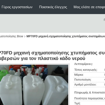
Γύρος εργοστασίων
Ποιοτικός έλεγχος
Μας ελάτε σε επαφ
ματοποίησης Blow
MP70FD μηχανή σχηματοποίησης χτυπήματος συστημάτων 
70FD μηχανή σχηματοποίησης χτυπήματος σ
αβερσών για τον πλαστικό κάδο νερού
Λεπτομέρειες:
Τόπος καταγωγής:
Μάρκα:
Πιστοποίηση:
Αριθμό μοντέλου:
Πληρωμής & Αποστολή
Ποσότητα παραγγελίας 
Τιμή: