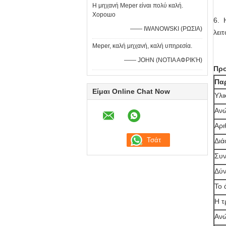
Η μηχανή Meper είναι πολύ καλή.
Хорошо
6. 
—— IWANOWSKI (ΡΩΣΙΑ)
λειτ
Meper, καλή μηχανή, καλή υπηρεσία.
—— JOHN (ΝΟΤΙΑ ΑΦΡΙΚΉ)
Προ
Πα
Είμαι Online Chat Now
Υλι
Ανώ
Αρι
Διά
Συν
Δύν
Το 
Η τ
Ανώ