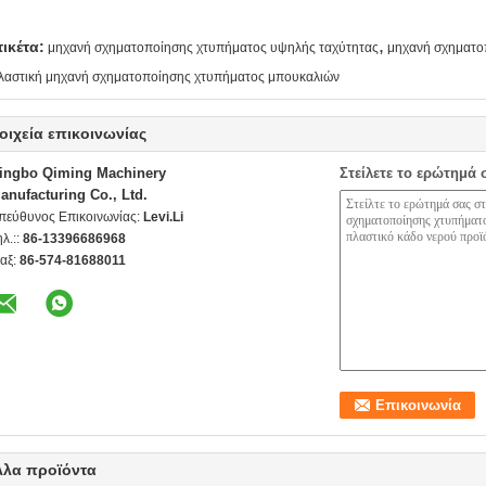
,
τικέτα:
μηχανή σχηματοποίησης χτυπήματος υψηλής ταχύτητας
μηχανή σχηματο
λαστική μηχανή σχηματοποίησης χτυπήματος μπουκαλιών
οιχεία επικοινωνίας
ingbo Qiming Machinery
Στείλετε το ερώτημά 
anufacturing Co., Ltd.
πεύθυνος Επικοινωνίας:
Levi.Li
ηλ.::
86-13396686968
αξ:
86-574-81688011
λλα προϊόντα