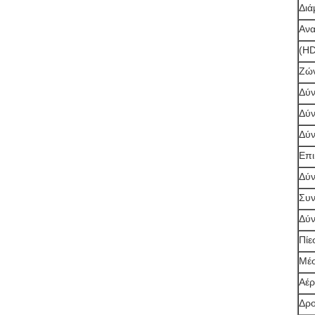
Διά
Ανα
(HD
Ζών
Δύν
Δύν
Δύν
Επι
Δύν
Συν
Δύν
Πίε
Μέσ
Αέρ
Δρο