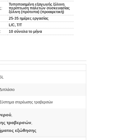
Τυποποιημένη εξαγωγής ξύλινη
ς:
περίπτωση παλετών συσκευασίας
ξύλινη (πρότυπα) (προαιρετική)
25-35 ημέρες εργασίας
L/C, T/T
:
10 σύνολα το μήνα
5L
Διπλάσιο
Σύστημα στερέωσης τραβερσών
νερού
,
σης τραβερσών
,
ήματος εξώθησης