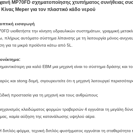
χανή MP70FD σχηματοποίησης χτυπήματος συνήθειας συ
 Κίνας Meper για τον πλαστικό κάδο νερού
οπτική εισαγωγή
0FD υιοθετήστε την κίνηση υδραυλικών συστημάτων, γραμμική μετακί
ω, πλήρως αυτόματο σύστημα λίπανσης με τη λειτουργία μόνος-ανιχνευ
ση για τα μικρά προϊόντα κάτω από 5L.
ονέκτημα:
ημαντικότερη για καλό EBM μια μηχανή είναι το σύστημα δράσης και 
αρύς και stong δομή, σιγουρευτείτε ότι η μηχανή λειτουργεί περισσότε
Ειδική προστασία για τη μηχανή και τους ανθρώπους
 μηχανισμός κλειδώματος φορμών τραβερσών 4 εγγυάται τη μεγάλη δύν
μας, καμία αύξηση της κατανάλωσης υψηλού αέρα.
Η διπλός-φόρμα, τεχνική διπλός-φυσήγματος εγγυάται τη σταθερότητα πρ