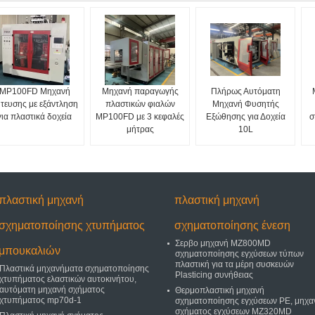
MP100FD Μηχανή
Μηχανή παραγωγής
Πλήρως Αυτόματη
τευσης με εξάντληση
πλαστικών φιαλών
Μηχανή Φυσητής
για πλαστικά δοχεία
MP100FD με 3 κεφαλές
Εξώθησης για Δοχεία
σ
μήτρας
10L
πλαστική μηχανή
πλαστική μηχανή
σχηματοποίησης χτυπήματος
σχηματοποίησης ένεση
Σερβο μηχανή MZ800MD
μπουκαλιών
σχηματοποίησης εγχύσεων τύπων
πλαστική για τα μέρη συσκευών
Πλαστικά μηχανήματα σχηματοποίησης
Plasticing συνήθειας
χτυπήματος ελαστικών αυτοκινήτου,
αυτόματη μηχανή σχήματος
Θερμοπλαστική μηχανή
χτυπήματος mp70d-1
σχηματοποίησης εγχύσεων PE, μηχα
σχήματος εγχύσεων MZ320MD