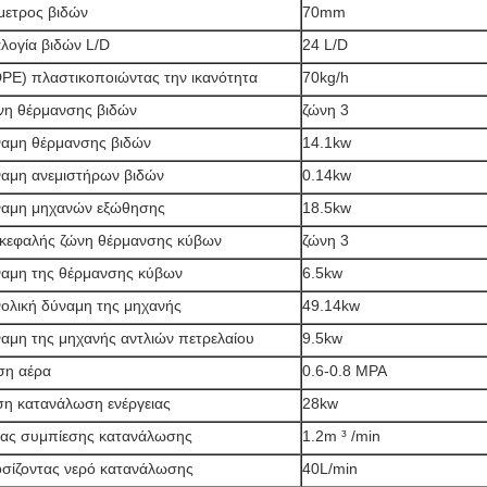
μετρος βιδών
70mm
λογία βιδών L/D
24 L/D
PE) πλαστικοποιώντας την ικανότητα
70kg/h
η θέρμανσης βιδών
ζώνη 3
αμη θέρμανσης βιδών
14.1kw
αμη ανεμιστήρων βιδών
0.14kw
αμη μηχανών εξώθησης
18.5kw
κεφαλής ζώνη θέρμανσης κύβων
ζώνη 3
αμη της θέρμανσης κύβων
6.5kw
ολική δύναμη της μηχανής
49.14kw
αμη της μηχανής αντλιών πετρελαίου
9.5kw
ση αέρα
0.6-0.8 MPA
η κατανάλωση ενέργειας
28kw
ας συμπίεσης κατανάλωσης
1.2m ³ /min
σίζοντας νερό κατανάλωσης
40L/min