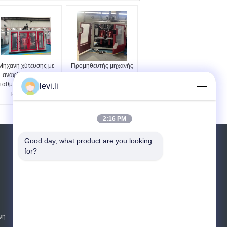
Μηχανή χύτευσης με
Προμηθευτής μηχανής
ανάφλεξη διπλών
φυσητής χύτευσης
ταθμών για πλαστικά
κοίλου πλαστικού
levi.li
μπουκάλια
MP100FD
2:16 PM
Good day, what product are you looking 
Αίτηση κράτησης
for?
Στείλετε
E-Mail
Sitemap
|
νή
Mobile Site