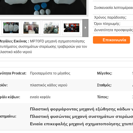
Συσκευασία λεπτομέρειε
Χρόνος παράδοσης:
Όροι πληρωμής:
Δυνατότητα προσφοράς
Επικοινωνία
Μεγάλες Εικόνας :
MP70FD μηχανή σχηματοποίησης
χτυπήματος συστημάτων στερέωσης τραβερσών για τον
λαστικό κάδο νερού
νότητα Prodcut:
Προσαρμόστε το μέγεθος
Μέγεθος:
οϊόν:
πλαστικός κάδος νερού
Σταθμός:
φάλι κύβων:
ενιαίο κεφάλι
Τύπος:
Πλαστική φορμάροντας μηχανή εξώθησης κάδων 
Πλαστική φυσώντας μηχανή συστημάτων στερέω
ισημαίνω:
Ενιαία επικεφαλής μηχανή σχηματοποίησης χτυπ