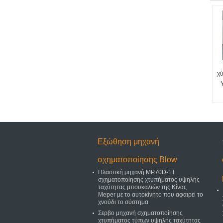
χύ
Εξώθηση μηχανή
σχηματοποίησης Blow
Πλαστική μηχανή MP70D-1T
σχηματοποίησης χτυπήματος υψηλής
ταχύτητας μπουκαλιών της Κίνας
Meper με το αυτοκίνητο που αφαιρεί το
χνούδι το σύστημα
Σερβο μηχανή σχηματοποίησης
χτυπήματος τύπων υψηλής ταχύτητας