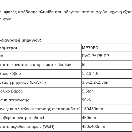
Η υψηλής απόδοσης αλυσίδα που οδηγείται από τη σερβο μηχανή εξασφ
ουργία.
διαγραφή μηχανών:
ράμετροι
MP70FD
κό
PVC PA PE PP…
τατη ικανότητα εμπορευματοκιβωτίων
5L
θμός κύβου
1,2,3,4,6
σταση μηχανών (LxWxH)
3.6x2.2x2.36m
ολικό βάρος
5.5ton
αμη στερέωσης
90kN
άνοιγμα πλακών στερέωσης ανατροφοδοτεί
180480mm
ραβέρσα ανατροφοδοτεί
450mm
τατο μέγεθος φορμών (WxH)
430x400mm