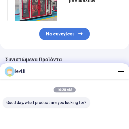
μπουκαλιών
πολυαιθυλενίου 10l
φυσώντας
Να συνεχίσει
Συνιστώμενα Προϊόντα
levi.li
10:28 AM
Good day, what product are you looking for?
MP100FD Μηχανή
Μηχανή παραγωγής
Πλήρως Αυτό
χύτευσης με
πλαστικών φιαλών
Μηχανή Φυση
εξάντληση για
MP100FD με 3
Εξώθησης για
πλαστικά δοχεία
κεφαλές μήτρας
Δοχεία 10L