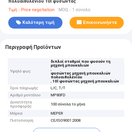
πολυαιθυλενίου 10l φυσώντας
Τιμή：Price negotiation
MOQ：1 σύνολο
Καλύτερη τιμή
Επικοινωνήστε
Περιγραφή Προϊόντων
διπλοί σταθμοί που φυσούν τη
μηχανή μπουκαλιών
,
Υψηλό φως
φυσώντας μηχανή μπουκαλιών
πολυαιθυλενίου
,
10l φυσώντας μηχανή μπουκαλιών
Όροι πληρωμής
L/C, T/T
Αριθμό μοντέλου
MP80FD
Δυνατότητα
100 σύνολα το μήνα
προσφοράς
Μάρκα
MEPER
Πιστοποίηση
CE/ISO9001:2008