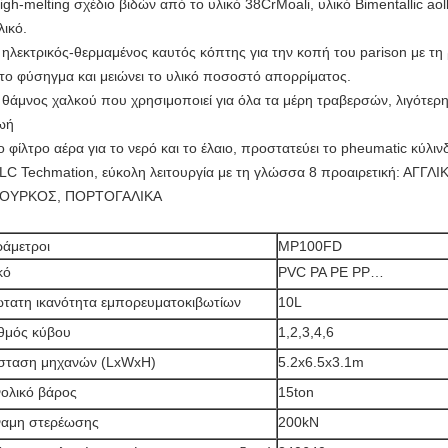
igh-melting σχέδιο βιδών από το υλικό 38CrMoali, υλικό Bimentallic a
λικό.
 ηλεκτρικός-θερμαμένος καυτός κόπτης για την κοπή του parison με τ
το φύσηγμα και μειώνει το υλικό ποσοστό απορρίματος.
 θάμνος χαλκού που χρησιμοποιεί για όλα τα μέρη τραβερσών, λιγότερη
ωή
ο φίλτρο αέρα για το νερό και το έλαιο, προστατεύει το pheumatic κύλιν
LC Techmation, εύκολη λειτουργία με τη γλώσσα 8 προαιρετική: ΑΓΓΛ
ΟΥΡΚΟΣ, ΠΟΡΤΟΓΑΛΙΚΑ
άμετροι
MP100FD
κό
PVC PA PE PP…
τατη ικανότητα εμπορευματοκιβωτίων
10L
θμός κύβου
1,2,3,4,6
σταση μηχανών (LxWxH)
5.2x6.5x3.1m
ολικό βάρος
15ton
αμη στερέωσης
200kN