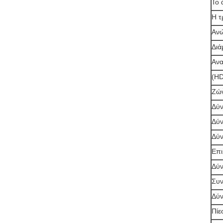
Το 
Η τ
Ανώ
Διά
Ανα
(HD
Ζών
Δύν
Δύν
Δύν
Επι
Δύν
Συν
Δύν
Πίε