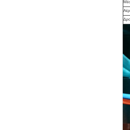
Μέσ
Αέρ
Δρο