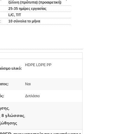
ξύλινη (πρότυπα) (προαιρετική)
25-35 ημέρες εργασίας
L/C, T/T
:
10 σύνολα το μήνα
HDPE LDPE PP
όσιμο υλικό:
ατος:
Ναι
ός:
Διπλάσιο
ησης
,
ς 8 γλώσσας
,
εξώθησης