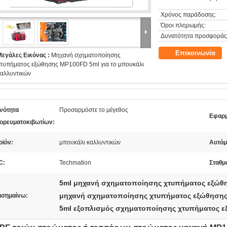
Χρόνος παράδοσης:
Όροι πληρωμής:
Δυνατότητα προσφοράς
Επικοινωνία
Μεγάλες Εικόνας :
Μηχανή σχηματοποίησης
χτυπήματος εξώθησης MP100FD 5ml για το μπουκάλι
καλλυντικών
ανότητα
Προσαρμόστε το μέγεθος
Εφαρμ
ορευματοκιβωτίων:
οϊόν:
μπουκάλι καλλυντικών
Αυτόμ
C:
Techmation
Σταθμ
5ml μηχανή σχηματοποίησης χτυπήματος εξώθ
μηχανή σχηματοποίησης χτυπήματος εξώθηση
ισημαίνω:
5ml εξοπλισμός σχηματοποίησης χτυπήματος 