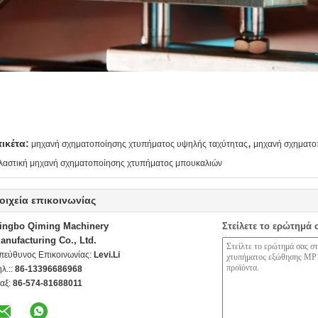
,
τικέτα:
μηχανή σχηματοποίησης χτυπήματος υψηλής ταχύτητας
μηχανή σχηματο
λαστική μηχανή σχηματοποίησης χτυπήματος μπουκαλιών
οιχεία επικοινωνίας
ingbo Qiming Machinery
Στείλετε το ερώτημά 
anufacturing Co., Ltd.
πεύθυνος Επικοινωνίας:
Levi.Li
ηλ.::
86-13396686968
αξ:
86-574-81688011