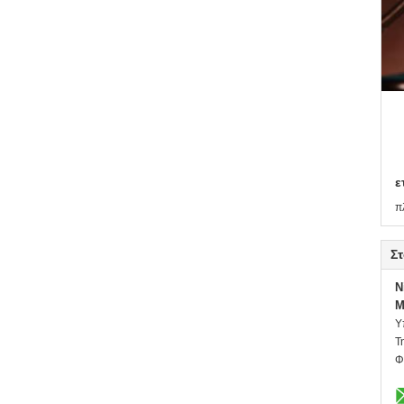
ε
π
Στ
N
M
Υ
Τ
Φ