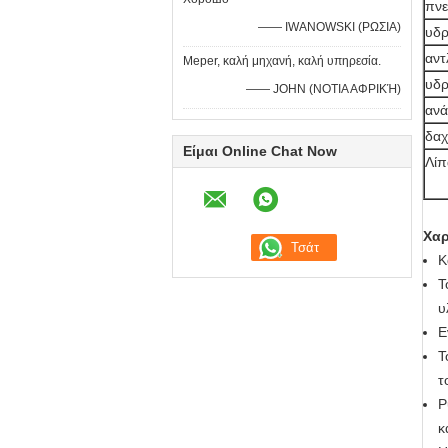
πνε
—— IWANOWSKI (ΡΩΣΙΑ)
υδρ
αντ
Meper, καλή μηχανή, καλή υπηρεσία.
υδρ
—— JOHN (ΝΟΤΙΑ ΑΦΡΙΚΉ)
ανά
δαχ
Είμαι Online Chat Now
Λί
Χαρ
Κ
Τ
υ
Ε
Τ
τ
Ρ
κ