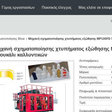
Γύρος εργοστασίων
Ποιοτικός έλεγχος
Μας ελάτε σε επαφ
ματοποίησης Blow
Μηχανή σχηματοποίησης χτυπήματος εξώθησης MP100FD 5
χανή σχηματοποίησης χτυπήματος εξώθησης M
ουκάλι καλλυντικών
Λεπτομέρειες:
Τόπος καταγωγής:
Μάρκα:
Πιστοποίηση:
Αριθμό μοντέλου:
Πληρωμής & Αποστολή
Ποσότητα παραγγελίας 
Τιμή:
Συσκευασία λεπτομέρειε