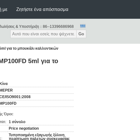
ή με
Ζητήστε ένα απόσπασμα
Πωλήσεις & Υποστήριξη：
86--13396686968
Go
ml για το μπουκάλι καλλυντικών
P100FD 5ml για το
Κίνα
MEPER
CE/ISO9001:2008
MP100FD
ς Όροι:
min:
1 σύνολο
Price negotiation
Τυποποιημένη εξαγωγής ξύλινη
ς:
περίπτωση παλετών συσκευασίας