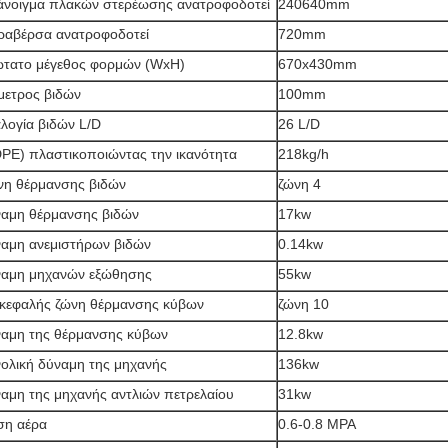
άνοιγμα πλακών στερέωσης ανατροφοδοτεί
240640mm
ραβέρσα ανατροφοδοτεί
720mm
τατο μέγεθος φορμών (WxH)
670x430mm
μετρος βιδών
100mm
λογία βιδών L/D
26 L/D
PE) πλαστικοποιώντας την ικανότητα
218kg/h
η θέρμανσης βιδών
ζώνη 4
αμη θέρμανσης βιδών
17kw
αμη ανεμιστήρων βιδών
0.14kw
αμη μηχανών εξώθησης
55kw
κεφαλής ζώνη θέρμανσης κύβων
ζώνη 10
αμη της θέρμανσης κύβων
12.8kw
ολική δύναμη της μηχανής
136kw
αμη της μηχανής αντλιών πετρελαίου
31kw
ση αέρα
0.6-0.8 MPA