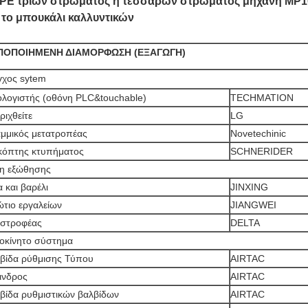
PE τριών στρώματος ή τεσσάρων στρώματος μηχανή MP1
 το μπουκάλι καλλυντικών
ΠΟΠΟΙΗΜΕΝΗ ΔΙΑΜΟΡΦΩΣΗ (ΕΞΑΓΩΓΗ)
γχος sytem
λογιστής (οθόνη PLC&touchable)
TECHMATION
ριχθείτε
LG
μμικός μετατροπέας
Novetechinic
κόπτης κτυπήματος
SCHNERIDER
η εξώθησης
α και βαρέλι
JINXING
ώτιο εργαλείων
JIANGWEI
στροφέας
DELTA
οκίνητο σύστημα
βίδα ρύθμισης Τύπου
AIRTAC
ινδρος
AIRTAC
βίδα ρυθμιστικών βαλβίδων
AIRTAC