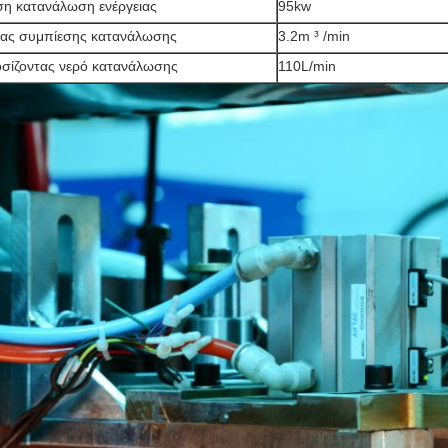
η κατανάλωση ενέργειας
95kw
ας συμπίεσης κατανάλωσης
3.2m ³ /min
σίζοντας νερό κατανάλωσης
110L/min