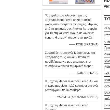
HD
για
Το μεγαλύτερο πλεονέκτημα της
ΤΥ
μηχανής Meper είναι πολύ σταθερό
χωρίς οποιεσδήποτε ανησυχίες. Μερικές
έλε
από τις μηχανές μας ήταν σε λειτουργία
για 10 έτη και είναι ακόμα σε κανονική
υπο
χρήση. Η μηχανή meper είναι μεγάλη.
στη
—— JOSE (ΒΡΑΖΙΛΙΑ)
Γρα
Συμπαθώ τις μηχανές Meper λόγω της
δια
υπηρεσίας τους. Λύνουν πάντα τα
μέρ
προβλήματα για μας εγκαίρως, έτσι
συστήνω ιδιαίτερα τη μηχανή Meper.
βίδ
—— KUMAR (ΙΝΔΊΑ)
κιβ
ανα
Η μηχανή Meper είναι πολύ καλή. Αν και
η χώρα μας είναι πολύ καυτή, οι μηχανές
αερ
λειτουργούν πολύ σταθερά.
βαλ
—— ΜΩΆΜΕΘ (ΣΑΟΥΔΙΚΗ ΑΡΑΒΊΑ)
κύλ
βαλ
Η μηχανή Meper είναι πολύ καλή.
Хорошо