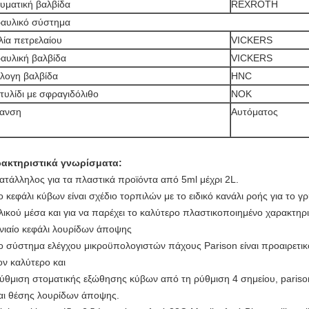
υματική βαλβίδα
REXROTH
αυλικό σύστημα
λία πετρελαίου
VICKERS
αυλική βαλβίδα
VICKERS
λογη βαλβίδα
HNC
τυλίδι με σφραγιδόλιθο
NOK
πανση
Αυτόματος
ακτηριστικά γνωρίσματα:
ατάλληλος για τα πλαστικά προϊόντα από 5ml μέχρι 2L.
ο κεφάλι κύβων είναι σχέδιο τορπιλών με το ειδικό κανάλι ροής για το
λικού μέσα και για να παρέχει το καλύτερο πλαστικοποιημένο χαρακτηρ
νιαίο κεφάλι λουρίδων άποψης
ο σύστημα ελέγχου μικροϋπολογιστών πάχους Parison είναι προαιρετικ
ον καλύτερο και
ύθμιση στοματικής εξώθησης κύβων από τη ρύθμιση 4 σημείου, parison
αι θέσης λουρίδων άποψης.