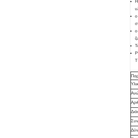
H
υ
ο
σ
ο
ζ
Τ
P
Τ
Παρ
Υλι
Ανώ
Αρι
Διά
Συν
Δύν