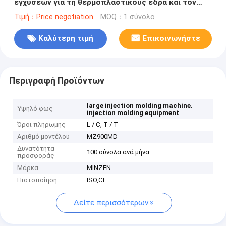
εγχύσεων για τη θερμοπλαστικούς έδρα και τον
πίνακα
Τιμή：Price negotiation
MOQ：1 σύνολο
Καλύτερη τιμή
Επικοινωνήστε
Περιγραφή Προϊόντων
,
large injection molding machine
Υψηλό φως
injection molding equipment
Όροι πληρωμής
L / C, T / T
Αριθμό μοντέλου
MZ900MD
Δυνατότητα
100 σύνολα ανά μήνα
προσφοράς
Μάρκα
MINZEN
Πιστοποίηση
ISO,CE
Δείτε περισσότερων