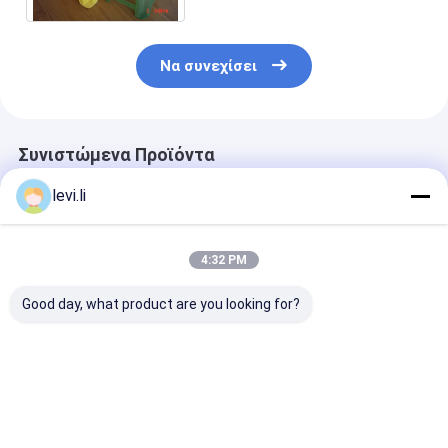
Να συνεχίσει
Συνιστώμενα Προϊόντα
levi.li
4:32 PM
Good day, what product are you looking for?
MZ1200MD
Πλαστική μηχανή
Σερβο μηχανή
πλαστική μηχανή
πέντε
MZ130MD
σχηματοποίησης
σχηματοποίησης
σχηματοποίη
εγχύσεων
εγχύσεων PE βιδών
εγχύσεων τύ
προσχηματισμών PP
στροφαλοφόρος
πλαστική με τ
Καλύτερη τιμή
Καλύτερη τιμή
Καλύτερη 
για την έδρα με τον
άξονας
πρότυπα NR1
αισθητήρα πίεσης
υποστήριξης για τα